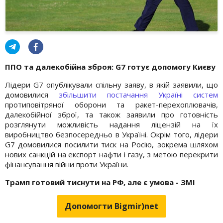
ППО та далекобійна зброя: G7 готує допомогу Києву
Лідери G7 опублікували спільну заяву, в якій заявили, що
домовилися
збільшити постачання Україні систем
протиповітряної оборони та ракет-перехоплювачів,
далекобійної зброї, та також заявили про готовність
розглянути можливість надання ліцензій на їх
виробництво безпосередньо в Україні. Окрім того, лідери
G7 домовилися посилити тиск на Росію, зокрема шляхом
нових санкцій на експорт нафти і газу, з метою перекрити
фінансування війни проти України.
Трамп готовий тиснути на РФ, але є умова - ЗМІ
Допомогти Bigmir)net