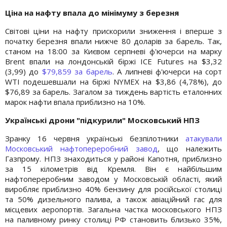
Ціна на нафту впала до мінімуму з березня
Світові ціни на нафту прискорили зниження і вперше з
початку березня впали нижче 80 доларів за барель. Так,
станом на 18:00 за Києвом серпневі ф'ючерси на марку
Brent впали на лондонській біржі ICE Futures на $3,32
(3,99) до
$79,859 за барель
. А липневі ф'ючерси на сорт
WTI подешевшали на біржі NYMEX на $3,86 (4,78%), до
$76,89 за барель. Загалом за тиждень вартість еталонних
марок нафти впала приблизно на 10%.
Українські дрони "підкурили" Московський НПЗ
Зранку 16 червня українські безпілотники
атакували
Московський нафтопереробний завод
, що належить
Газпрому. НПЗ знаходиться у районі Капотня, приблизно
за 15 кілометрів від Кремля. Він є найбільшим
нафтопереробним заводом у Московській області, який
виробляє приблизно 40% бензину для російської столиці
та 50% дизельного палива, а також авіаційний гас для
місцевих аеропортів. Загальна частка московського НПЗ
на паливному ринку столиці РФ становить близько 35%,