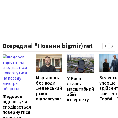
Всередині "Новини bigmir)net
Марганець
Зеленсь
У Росії
без води:
уперше
стався
Зеленський
здійсни
масштабний
різко
візит до
збій
Федоров
відреагував
Сербії - 
інтернету
відповів, чи
сподівається
повернутися
на посаду