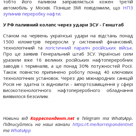
тобто його паливом заправляється кожен третій
автомобіль у Москві. Пізніше ЗМІ повідомили, що
НПЗ
зупинив переробку нафти
.
У РФ паливний колапс через удари ЗСУ - Генштаб
Станом на червень українські удари на відстань понад
1500 кілометрів переросли у системний фінансовий,
технологічний та
логістичний параліч російських військ
.
Про це заявив Генеральний штаб ЗСУ. Українські сили
уразили вже 16 великих російських нафтопереробних
заводів і терміналів, а це понад 30% потужностей Росії.
Також повністю припинено роботу понад 40 ключових
технологічних установок. Через дію міжнародних санкцій
Росія не здатна їх відновити - імпортозаміщення у сфері
високотехнологічного нафтопереробного обладнання
виявилося безсилим.
Новини від
Корреспондент.net
в Telegram та WhatsApp.
Підписуйтесь на наші канали
https://t.me/korrespondentnet
та
WhatsApp