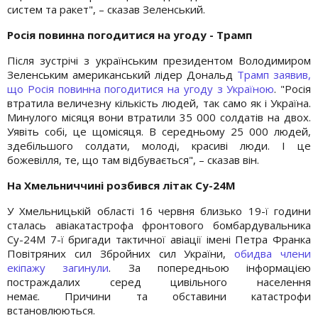
систем та ракет", – сказав Зеленський.
Росія повинна погодитися на угоду - Трамп
Після зустрічі з українським президентом Володимиром
Зеленським американський лідер Дональд
Трамп заявив,
що Росія повинна погодитися на угоду з Україною
. "Росія
втратила величезну кількість людей, так само як і Україна.
Минулого місяця вони втратили 35 000 солдатів на двох.
Уявіть собі, це щомісяця. В середньому 25 000 людей,
здебільшого солдати, молоді, красиві люди. І це
божевілля, те, що там відбувається", – сказав він.
На Хмельниччині розбився літак Су-24М
У Хмельницькій області 16 червня близько 19-ї години
сталась авіакатастрофа фронтового бомбардувальника
Су-24М 7-ї бригади тактичної авіації імені Петра Франка
Повітряних сил Збройних сил України,
обидва члени
екіпажу загинули
. За попередньою інформацією
постраждалих серед цивільного населення
немає. Причини та обставини катастрофи
встановлюються.