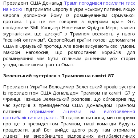
Президент США Дональд
Трамп погодився посилити тиск
на Росію
і підтримати Європу в українському питанні, якщо
Європа допоможе йому із розмінуванням Ормузької
протоки. Про це він говорив з лідерами країн G7,
повідомили ЗМІ. Канцлер Німеччини Фрідріх Мерц заявив
журналістам, що дискусії з Трампом вселяють у нього
"певний оптимізм". Європейські країни готові допомагати
США в Ормузькій протоці. Але вони висувають свої умови.
Макрон наголосив, що розгортання кораблів для
розмінування має бути спільним рішенням усіх сторін
угоди, включаючи Іран та Оман.
Зеленський зустрівся з Трампом на саміті G7
Президент України Володимир Зеленський провів зустріч
із президентом США Дональдом Трампом на саміті G7 у
Франції. Пізніше Зеленський розповів, що обговорив під
час зустрічі з президентом США Дональдом Трампом
питання
отримання ліцензій на виготовлення
протибалістичних ракет.
"Я піднімав питання, ми говорили
про це з президентом Трампом, наші команди будуть
працювати, дай Бог вийде цього разу нам отримати
ліцензії на виробництво відповідних антибалістичних