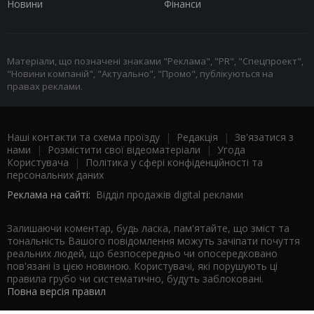
Новини
Фінанси
Матеріали, що позначені знаками "Реклама", "PR", "Спецпроект",
"Новини компаній", "Актуально", "Промо", публікуються на
правах реклами.
Наші контакти та схема проїзду
|
Редакція
|
Зв'язатися з
нами
|
Розмістити свої відеоматеріали
|
Угода
Користувача
|
Політика у сфері конфіденційності та
персональних даних
Реклама на сайті:
Відділ продажів digital реклами
Залишаючи коментар, будь ласка, пам'ятайте, що зміст та
тональність Вашого повідомлення можуть зачіпати почуття
реальних людей, що безпосередньо чи опосередковано
пов'язані із цією новиною. Користувачі, які порушують ці
правила грубо чи систематично, будуть заблоковані.
Повна версія правил