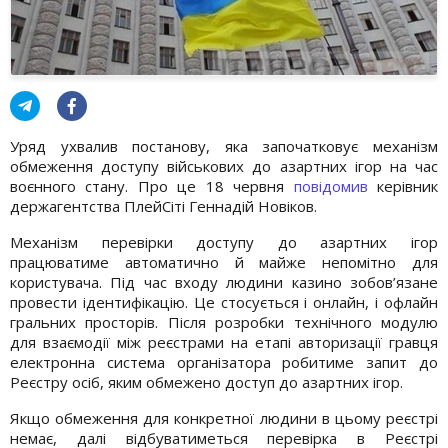
Уряд ухвалив постанову, яка започатковує механізм
обмеження доступу військових до азартних ігор на час
воєнного стану. Про це 18 червня
повідомив
керівник
держагентства ПлейСіті Геннадій Новіков.
Механізм перевірки доступу до азартних ігор
працюватиме автоматично й майже непомітно для
користувача. Під час входу людини казино зобов’язане
провести ідентифікацію. Це стосується і онлайн, і офлайн
гральних просторів. Після розробки технічного модулю
для взаємодії між реєстрами на етапі авторизації гравця
електронна система організатора робитиме запит до
Реєстру осіб, яким обмежено доступ до азартних ігор.
Якщо обмеження для конкретної людини в цьому реєстрі
немає, далі відбуватиметься перевірка в Реєстрі