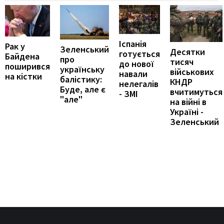
Іспанія
Рак у
Зеленський
Десятки
готується
Байдена
про
тисяч
до нової
поширився
українську
військових
навали
на кістки
балістику:
КНДР
нелегалів
Буде, але є
вчитимуться
- ЗМІ
"але"
на війні в
Україні -
Зеленський