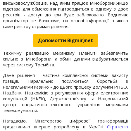
військовослужбовців, над яким працює Міноборони.Якщо
підстава для обмеження підтвердиться в одному з двох
реєстрів - доступ до гри буде заблоковано. Водночас
організатор не бачитиме, на основі інформації з якого
саме реєстру отримав рішення.
Допомогти Bigmir)net
Технічну реалізацію механізму ПлейСіті забезпечить
спільно з Міноборони, а обмін даними відбуватиметься
через систему Трембіта.
Дане рішення - частина комплексної системи захисту
гравців. Паралельно посилюється боротьба з
нелегальними казино - до цього процесу долучили РНБО,
Нацбанк, Нацкомісію з регулювання сфери електронних
комунікацій (НКЕК), Держспецзв’язку та Національний
центр оперативно-технічного управління мережами
телекомунікацій.
Нагадаємо, Міністерство цифрової трансформації
представило вперше розроблену в Україні
Стратегію