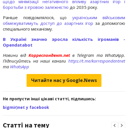
щодо мінімізації негативного впливу азартних ігор і
боротьби з ігровою залежністю
до 2035 року.
Раніше повідомлялося, що
українським військовим
обмежуватимуть доступ до азартних ігор
за допомогою
спеціального механізму.
В Україні значно зросла кількість ігроманів -
Opendatabot
Новини від
Корреспондент.net
в Telegram та WhatsApp.
Підписуйтесь на наші канали
https://t.me/korrespondentnet
та
WhatsApp
Читайте нас у Google.News
Не пропусти інші цікаві статті, підпишись:
bigmir)net у facebook
Статті на тему