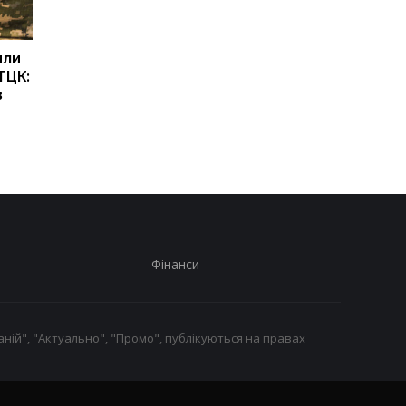
или
Кім Чен Ин отримав $22
Український пранкер
ТЦК:
млрд завдяки війні Росії
зірвав закриту нара
в
проти України, -
Міноборони РФ
Bloomberg
Фінанси
ній", "Актуально", "Промо", публікуються на правах