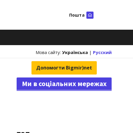
Пошта
Шукати
Мова сайту:
Українська
|
Русский
Допомогти Bigmir)net
Ми в соціальних мережах