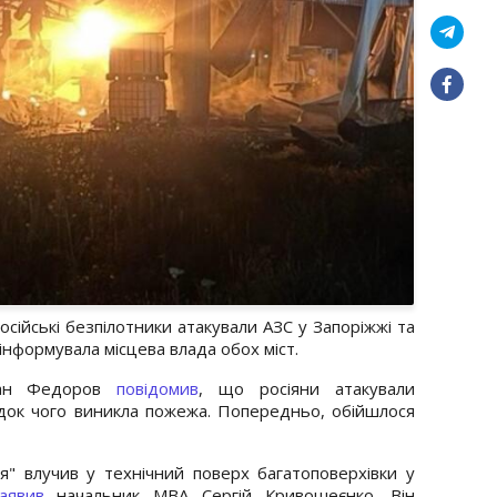
осійські безпілотники атакували АЗС у Запоріжжі та
інформувала місцева влада обох міст.
Іван Федоров
повідомив
, що росіяни атакували
ідок чого виникла пожежа. Попередньо, обійшлося
я" влучив у технічний поверх багатоповерхівки у
аявив
начальник МВА Сергій Кривошеєнко. Він