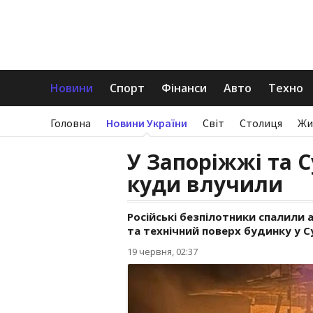
Новини
Спорт
Фінанси
Авто
Техно
Головна
Новини України
Світ
Столиця
Жи
У Запоріжжі та 
куди влучили
Російські безпілотники спалили
та технічний поверх будинку у С
19 червня, 02:37