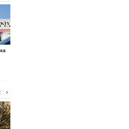
ька
На Закарпатті викрили
Кім Чен Ин отримав $
масштабну схему в ТЦК:
млрд завдяки війні Р
понад 1500 чоловіків
проти України, -
незаконно зняли з
Bloomberg
обліку