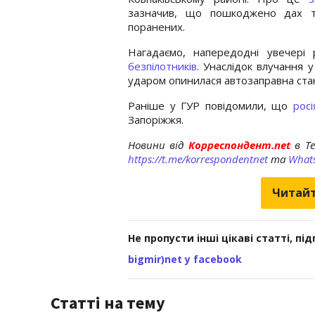
зазначив, що пошкоджено дах т
поранених.
Нагадаємо, напередодні увечері 
безпілотників
. Унаслідок влучання 
ударом опинилася автозаправна стан
Раніше у ГУР повідомили, що
рос
Запоріжжя.
Новини від
Корреспондент.net
в T
https://t.me/korrespondentnet
та
What
Читайт
Не пропусти інші цікаві статті, пі
bigmir)net у facebook
Статті на тему