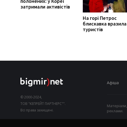
полонених: у Кореї
затримали активістів
На горі Петрос
блискавка вразила
туристів
Афіша
© 2000-2024,
ТОВ "КЕПРЕЙТ ПАРТНЕРС"".
Матеріали,
Всі права захищені.
реклами.