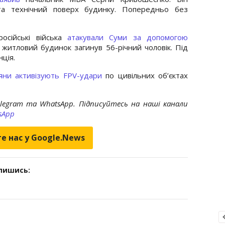
а технічний поверх будинку. Попередньо без
російські війська
атакували Суми за допомогою
у житловий будинок загинув 56-річний чоловік. Під
ція.
іяни активізують FPV-удари
по цивільних об’єктах
elegram та WhatsApp. Підписуйтесь на наші канали
sApp
е нас у Google.News
дпишись: