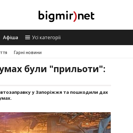
Афіша
Усі категорії
ття
Гарні новини
Сумах були "прильоти":
 автозаправку у Запоріжжя та пошкодили дах
умах.