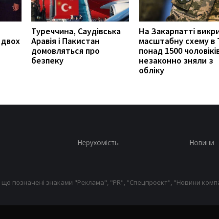
Туреччина, Саудівська
На Закарпатті викр
 двох
Аравія і Пакистан
масштабну схему в 
домовляться про
понад 1500 чоловікі
безпеку
незаконно зняли з
обліку
Нерухомість
Новини
 що позначені знаками "Реклама", "PR", "Спецпроект", "Новини компа