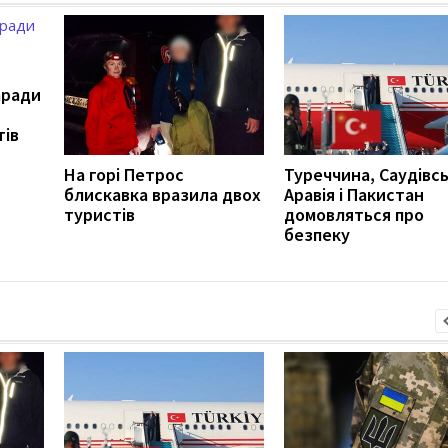
аради
тів
На горі Петрос
Туреччина, Саудівс
блискавка вразила двох
Аравія і Пакистан
туристів
домовляться про
безпеку