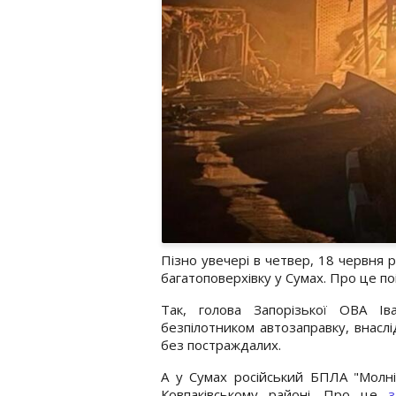
Пізно увечері в четвер, 18 червня р
багатоповерхівку у Сумах. Про це по
Так, голова Запорізької ОВА 
безпілотником автозаправку, внасл
без постраждалих.
А у Сумах російський БПЛА "Молні
Ковпаківському районі. Про це
з