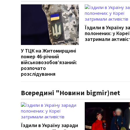
Їздили в Україну з
полонених: у Кореї
затримали активіс
У ТЦК на Житомирщині
помер 46-річний
військовозобов’язаний:
розпочато
розслідування
Всередині "Новини bigmir)net
Їздили в Україну заради