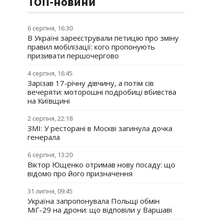
ТОП-новини
6 серпня, 16:30
В Україні зареєстрували петицію про зміну
правил мобілізації: кого пропонують
призивати першочергово
4 серпня, 16:45
Зарізав 17-річну дівчину, а потім сів
вечеряти: моторошні подробиці вбивства
на Київщині
2 серпня, 22:18
ЗМІ: У ресторані в Москві загинула дочка
генерала
6 серпня, 13:20
Віктор Ющенко отримав нову посаду: що
відомо про його призначення
31 липня, 09:45
Україна запропонувала Польщі обмін
МіГ-29 на дрони: що відповіли у Варшаві