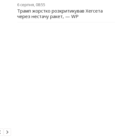
6 серпня, 08:55
Трамп жорстко розкритикував Хегсета
через нестачу ракет, — WP