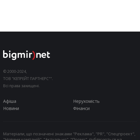
© 2000-2024,
ТОВ "КЕПРЕЙТ ПАРТНЕРС"".
Всі права захищені.
Афіша
Нерухомість
Новини
Фінанси
Матеріали, що позначені знаками "Реклама", "PR", "Спецпроект",
"Новини компаній", "Актуально", "Промо", публікуються на