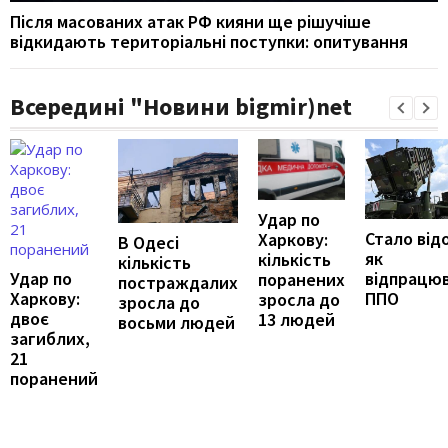
Після масованих атак РФ кияни ще рішучіше
відкидають територіальні поступки: опитування
Всередині "Новини bigmir)net
Удар по
Стало від
Харкову:
В Одесі
як
кількість
кількість
відпрацю
Удар по
поранених
постраждалих
ППО
Харкову:
зросла до
зросла до
двоє
13 людей
восьми людей
загиблих,
21
поранений