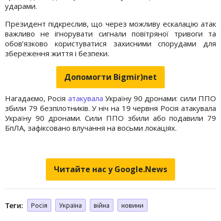
ударами.
Президент підкреслив, що через можливу ескалацію атак
важливо не ігнорувати сигнали повітряної тривоги та
обов’язково користуватися захисними спорудами для
збереження життя і безпеки.
Допомогти Bigmir)net
Нагадаємо, Росія
атакувала
Україну 90 дронами: сили ППО
збили 79 безпілотників. У ніч на 19 червня Росія атакувала
Україну 90 дронами. Сили ППО збили або подавили 79
БпЛА, зафіксовано влучання на восьми локаціях.
Читайте нас у Google.News
Теги:
Росія
Україна
війна
новини