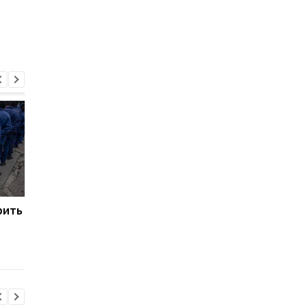
рить
Марганець: прем'єр
Зеленський: В Україн
повідомив про кадрові
не залишилося
рішення після аварії на
неушкоджених
водогоні
електростанцій