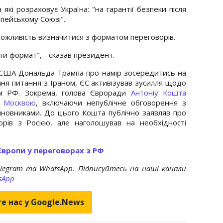
 які розраховує Україна: "на гарантії безпеки після
опейському Союзі".
ожливість визначитися з форматом переговорів.
и формат", - сказав президент.
а США Дональда Трампа про намір зосередитись на
ення питання з Іраном, ЄС активізував зусилля щодо
вом РФ. Зокрема, голова Євроради
Антоніу Кошта
з Москвою
, включаючи непублічне обговорення з
иновниками. До цього Кошта публічно заявляв про
орів з Росією, але наголошував на необхідності
Європи у переговорах з РФ
elegram та WhatsApp. Підписуйтесь на наші канали
sApp
е нас у Google.News