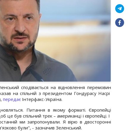
енський сподівається на відновлення перемовин
казав на спільній з президентом Гондурасу Насрі
я,
передає
Інтерфакс-Україна.
дновляться. Питання в якому форматі. Європейці
об це був спільний трек – американці і європейці. І
останній ми запропонували. Я вірю в двосторонні
язково були", - зазначив Зеленський.