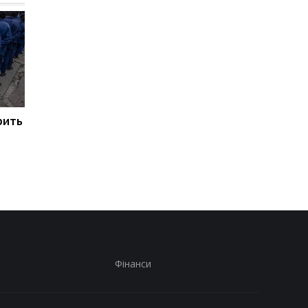
рить
Марганець: прем'єр
Зеленський: В Україн
повідомив про кадрові
не залишилося
рішення після аварії на
неушкоджених
водогоні
електростанцій
Фінанси