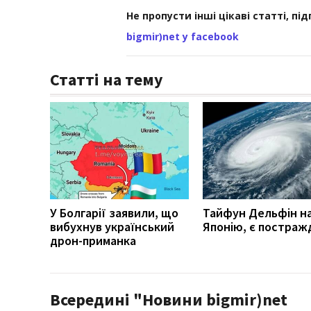
Не пропусти інші цікаві статті, пі
bigmir)net у facebook
Статті на тему
У Болгарії заявили, що
Тайфун Дельфін н
вибухнув український
Японію, є постраж
дрон-приманка
Всередині "Новини bigmir)net