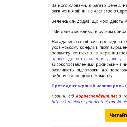
За його словами, є багато речей, на
закінчення війни, на членство в Євр
Зеленський додав, що Росії дають м
"Ми даємо можливість руским обират
Нагадаємо, на тлі заяв президент
українському конфлікті після виріш
розвитку контактів із керівницт
вдався до встановлення діалогу 
високопоставленими російськими ч
важливість підготовки до перегов
вибору відповідного моменту.
Президент Франції назвав роль 
Новини від
Корреспондент.net
в T
https://t.me/korrespondentnet
та
What
Читайт