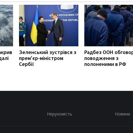
акрив
Зеленський зустрівся з
Радбез ООН обгово
далі
прем'єр-міністром
поводження з
Сербії
полоненими в РФ
Нерухомість
Новини