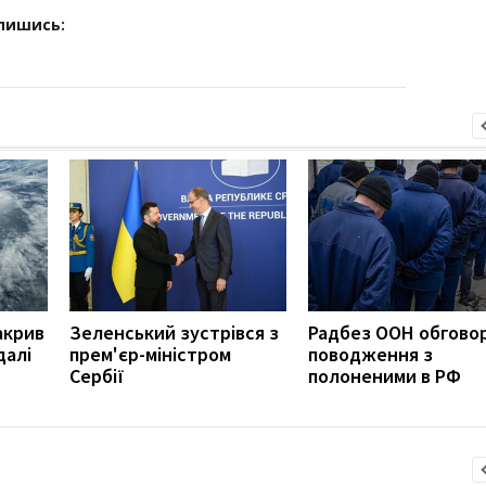
дпишись:
акрив
Зеленський зустрівся з
Радбез ООН обгово
далі
прем'єр-міністром
поводження з
Сербії
полоненими в РФ