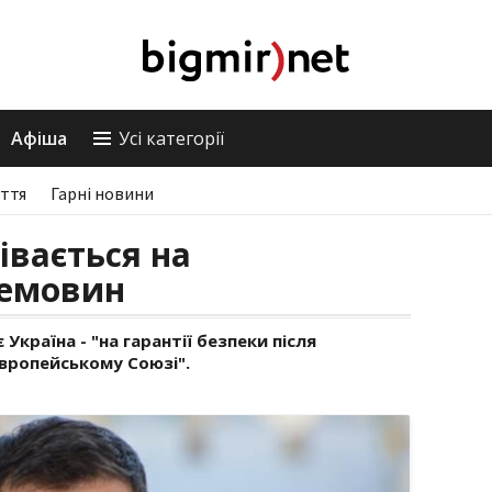
Афіша
Усі категорії
ття
Гарні новини
івається на
ремовин
 Україна - "на гарантії безпеки після
Європейському Союзі".