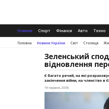
Новини
Спорт
Фінанси
Авто
Техно
Головна
Новини України
Світ
Столиця
Жи
Зеленський спод
відновлення пе
Є багато речей, на які розраховує
закінчення війни, на членство в 
19 червня, 20:05