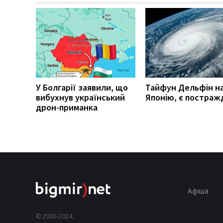
У Болгарії заявили, що
Тайфун Дельфін н
вибухнув український
Японію, є постраж
дрон-приманка
Афіша
© 2000-2024,