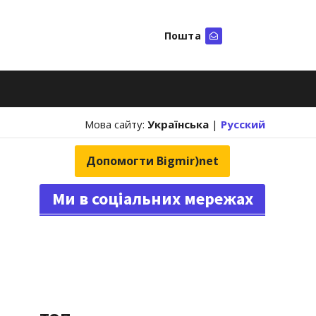
Пошта
Шукати
Мова сайту:
Українська
|
Русский
Допомогти Bigmir)net
Ми в соціальних мережах