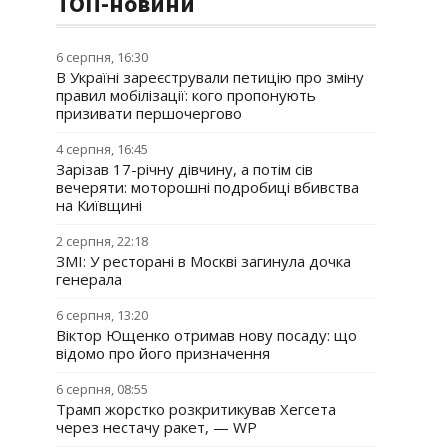
ТОП-новини
6 серпня, 16:30
В Україні зареєстрували петицію про зміну
правил мобілізації: кого пропонують
призивати першочергово
4 серпня, 16:45
Зарізав 17-річну дівчину, а потім сів
вечеряти: моторошні подробиці вбивства
на Київщині
2 серпня, 22:18
ЗМІ: У ресторані в Москві загинула дочка
генерала
6 серпня, 13:20
Віктор Ющенко отримав нову посаду: що
відомо про його призначення
6 серпня, 08:55
Трамп жорстко розкритикував Хегсета
через нестачу ракет, — WP