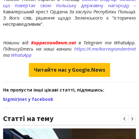
що повертає свою польську державну нагороду
-
Кавалерський хрест Ордена
За заслуги Республіки Польща
.
З його слів, рішення щодо Зеленського є "історично
несправедливим".
Новини від
Корреспондент.net
в Telegram та WhatsApp.
Підписуйтесь на наші канали
https://t.me/korrespondentnet
та
WhatsApp
Читайте нас у Google.News
Не пропусти інші цікаві статті, підпишись:
bigmir)net у facebook
Статті на тему