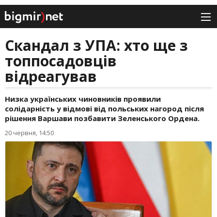
Скандал з УПА: хто ще з
топпосадовців
відреагував
Низка українських чиновників проявили
солідарність у відмові від польських нагород після
рішення Варшави позбавити Зеленського Ордена.
20 червня, 14:50