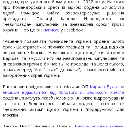
ордена, присудженого йому у жовтні 2022 року. Йдеться
про Командорський хрест із зіркою ордена
За заслуги
перед Польщею
. Сибіга охарактеризував рішення
президента Польщі Кароля Навроцького як
"невиправдані, імпульсивні та зневажливі кроки" проти
України. Про це він
написав
у Facebook.
"Рішення позбавити президента України ордена Білого
орла - це стратегічна помилка президента Польщі, від якої
виграє лише Москва. Нам шкода, що емоції взяли гору в
Варшаві та змусили йти на невиправдані, імпульсивні та
зневажливі кроки в бік навіть не президента Зеленського,
а насамперед Української держави", - наголосив міністр
закордонних справ України.
Раніше ми повідомляли, що очільник ОП
Кирило Буданов
вирішив відмовитися від Золотого офіцерського хреста
ордена
За заслуги перед Польщею.
Він різко відреагував на
те, що в Зеленського забрали орден, і назвав це
"недружнім актом" щодо України і "подарунком" для
Москви.
Такоєж Посол України в Польщі
Василь Боднар заявив,