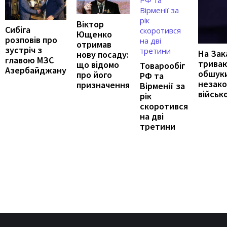
Віктор
Сибіга
Ющенко
розповів про
отримав
зустріч з
На Зак
нову посаду:
главою МЗС
триваю
що відомо
Товарообіг
Азербайджану
обшуки
про його
РФ та
незако
призначення
Вірменії за
військ
рік
скоротився
на дві
третини