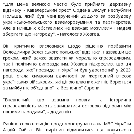
"Для мене великою честю було прийняти державну
відзнаку - Кавалерський хрест Ордена Заслуг Республіки
Польща, який був мені вручений 2022-го за розбудову
українсько-польського взаєморозуміння та партнерства.
Але в нинішніх обставинах не вважаю можливим і надалі
зберігати цю нагороду", - наголосив Жовква.
Він критично висловився щодо рішення позбавити
Володимира Зеленського польської відзнаки, назвавши це
кроком, який важко вважати як морально справедливим,
так і політично виправданим. Жовква підкреслив, що ця
нагорода, якої президент України був удостоєний у 2023
році, стала символом вдячності за жертовний внесок
українських військових, які ціною власних життів борються
за майбутнє об’єднаної та безпечної Європи.
"Впевнений, що взаємна повага та історична
справедливість мають залишатися основою відносин між
нашими народами", - додав він.
Раніше свою позицію продемонстрував глава МЗС України
Андій Сибіга. Він вирішив відмовитися від польського