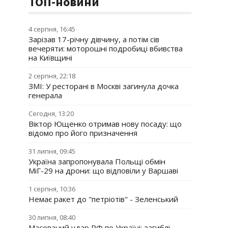
ТОП-новини
4 серпня, 16:45
Зарізав 17-річну дівчину, а потім сів
вечеряти: моторошні подробиці вбивства
на Київщині
2 серпня, 22:18
ЗМІ: У ресторані в Москві загинула дочка
генерала
Сегодня, 13:20
Віктор Ющенко отримав нову посаду: що
відомо про його призначення
31 липня, 09:45
Україна запропонувала Польщі обмін
МіГ-29 на дрони: що відповіли у Варшаві
1 серпня, 10:36
Немає ракет до "петріотів" - Зеленський
30 липня, 08:40
Масований удар РФ по Україні: загиблі,