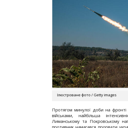
Ілюстроване фото / Getty images
Протягом минулої доби на фронті 
військами, найбільша інтенсивн
Лиманському та Покровському нап
противник намагався прорвати укра