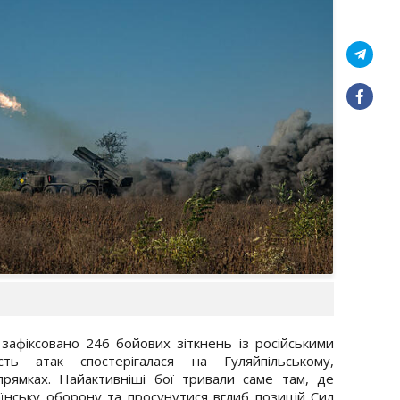
зафіксовано 246 бойових зіткнень із російськими
ість атак спостерігалася на Гуляйпільському,
рямках. Найактивніші бої тривали саме там, де
їнську оборону та просунутися вглиб позицій Сил