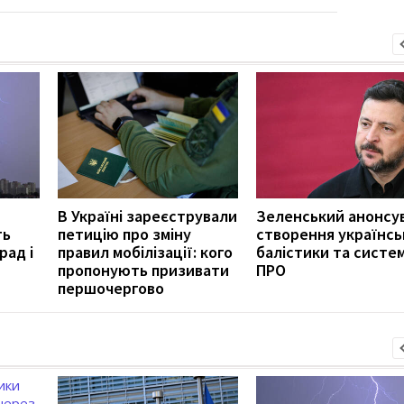
В Україні зареєстрували
Зеленський анонсу
ть
петицію про зміну
створення українсь
рад і
правил мобілізації: кого
балістики та систе
пропонують призивати
ПРО
першочергово