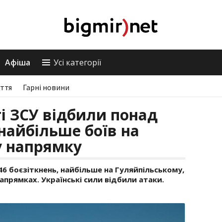
Афіша
Усі категорії
ття
Гарні новини
ті ЗСУ відбили понад
 найбільше боїв на
у напрямку
46 боєзіткнень, найбільше на Гуляйпільському,
прямках. Українські сили відбили атаки.