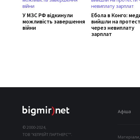
У МЗС РФ відкинули
Ебола в Конго: мед
можливість завершення
вийшли на протес
війни
через невиплату
зарплат
Афіша
© 2000-2024,
ТОВ "КЕПРЕЙТ ПАРТНЕРС"".
Матеріали,