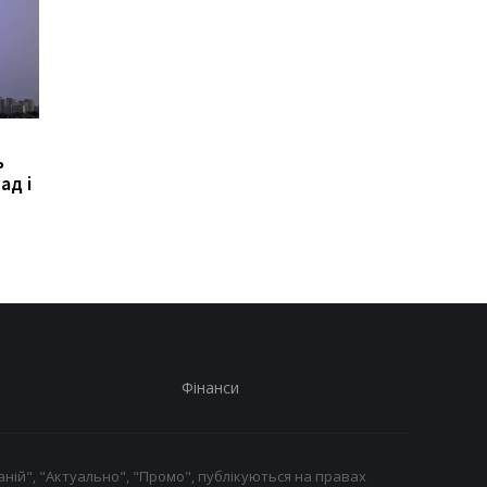
В Україні зареєстрували
Зеленський анонсув
ь
петицію про зміну
створення українськ
ад і
правил мобілізації: кого
балістики та систем
пропонують призивати
ПРО
першочергово
Фінанси
ній", "Актуально", "Промо", публікуються на правах