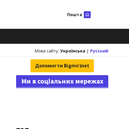
Пошта
Шукати
Мова сайту:
Українська
|
Русский
Допомогти Bigmir)net
Ми в соціальних мережах