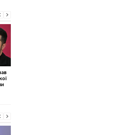
вав
У МЗС РФ відкинули
Ебола в Конго: меди
кої
можливість завершення
вийшли на протести
ми
війни
через невиплату
зарплат