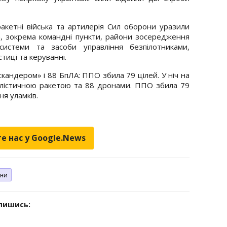
ракетні війська та артилерія Сил оборони уразили
а, зокрема командні пункти, райони зосередження
 системи та засоби управління безпілотниками,
тиці та керуванні.
скандером» і 88 БпЛА: ППО збила 79 цілей. У ніч на
алістичною ракетою та 88 дронами. ППО збила 79
ня уламків.
е нас у Google.News
ни
дпишись: