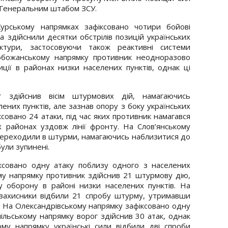
Генеральним штабом ЗСУ.
урському напрямках зафіксовано чотири бойові
ка здійснили десятки обстрілів позицій українських
руктури, застосовуючи також реактивні системи
обожанському напрямку противник неодноразово
иції в районах низки населених пунктів, однак ці
г здійснив вісім штурмових дій, намагаючись
лених пунктів, але зазнав опору з боку українських
совано 24 атаки, під час яких противник намагався
х районах уздовж лінії фронту. На Слов’янському
в переходили в штурми, намагаючись наблизитися до
ули зупинені.
ксовано одну атаку поблизу одного з населених
ому напрямку противник здійснив 21 штурмову дію,
у оборону в районі низки населених пунктів. На
 захисники відбили 21 спробу штурму, утримавши
у. На Олександрівському напрямку зафіксовано одну
пільському напрямку ворог здійснив 30 атак, однак
ому напрямку українські сили відбили дві спроби