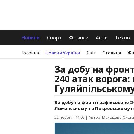
Новини
Спорт
Фінанси
Авто
Техно
Головна
Новини України
Світ
Столиця
Жи
За добу на фрон
240 атак ворога:
Гуляйпільськом
За добу на фронті зафіксовано 2
Лиманському та Покровському на
22 червня, 11:05
|
Автор: Мальцева Ольга