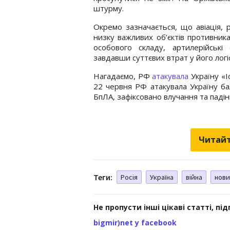
штурму.
Окремо зазначається, що авіація, 
низку важливих об’єктів противник
особового складу, артилерійські
завдавши суттєвих втрат у його логіс
Нагадаємо, РФ
атакувала
Україну «І
22 червня РФ атакувала Україну б
БпЛА, зафіксовано влучання та падін
Читайт
Теги:
Росія
Україна
війна
нови
Не пропусти інші цікаві статті, пі
bigmir)net у facebook