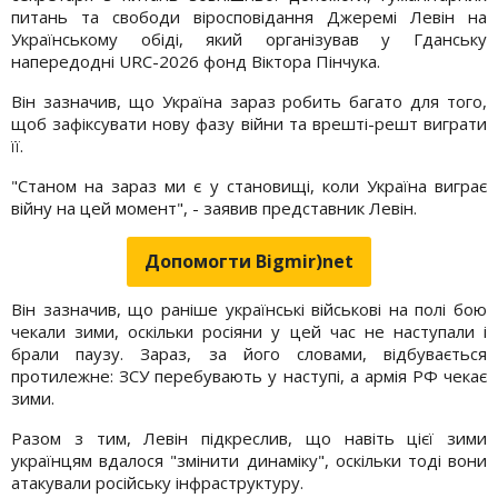
питань та свободи віросповідання Джеремі Левін на
Українському обіді, який організував у Гданську
напередодні URC-2026 фонд Віктора Пінчука.
Він зазначив, що Україна зараз робить багато для того,
щоб зафіксувати нову фазу війни та врешті-решт виграти
її.
"Станом на зараз ми є у становищі, коли Україна виграє
війну на цей момент", - заявив представник Левін.
Допомогти Bigmir)net
Він зазначив, що раніше українські військові на полі бою
чекали зими, оскільки росіяни у цей час не наступали і
брали паузу. Зараз, за його словами, відбувається
протилежне: ЗСУ перебувають у наступі, а армія РФ чекає
зими.
Разом з тим, Левін підкреслив, що навіть цієї зими
українцям вдалося "змінити динаміку", оскільки тоді вони
атакували російську інфраструктуру.