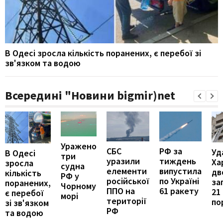
В Одесі зросла кількість поранених, є перебої зі
зв'язком та водою
Всередині "Новини bigmir)net
Уражено
РФ за
СБС
Уд
В Одесі
три
тиждень
уразили
Ха
зросла
судна
випустила
елементи
дв
кількість
РФ у
по Україні
російської
за
поранених,
Чорному
61 ракету
ППО на
21
є перебої
морі
території
по
зі зв'язком
РФ
та водою