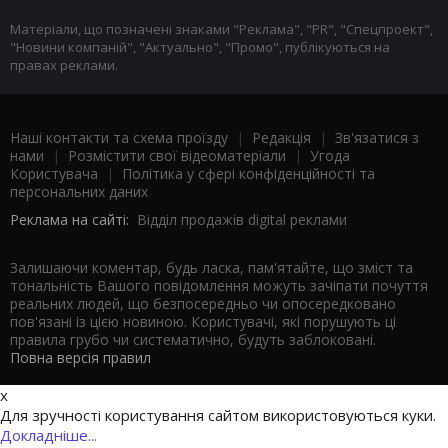
Матеріали, що позначені знаками "Реклама", "PR", "Спецпроект",
"Новини компаній", "Актуально", "Промо", публікуються на
правах реклами.
Наші контакти та схема проїзду
|
Редакція
|
Зв'язатися з
нами
|
Розмістити свої відеоматеріали
|
Угода
Користувача
|
Політика у сфері конфіденційності та
персональних даних
Реклама на сайті:
Відділ продажів digital реклами
Залишаючи коментар, будь ласка, пам'ятайте, що зміст та
тональність Вашого повідомлення можуть зачіпати почуття
реальних людей, що безпосередньо чи опосередковано
пов'язані із цією новиною. Користувачі, які порушують ці
правила грубо чи систематично, будуть заблоковані.
Повна версія правил
x
Для зручності користування сайтом використовуються куки.
Докладніше...