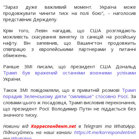
"Зараз дуже важливий момент. Україна може
продовжувати чинити тиск на полі бою", - наголосив
представник Держдепу.
Крім того, Левін нагадав, що США розглядають
можливість скасування винятку із санкцій на російську
нафту. Він запевнив, що Вашингтон продовжить
співпрацю з європейськими партнерами у питанні
обмежень.
Раніше ЗМІ писали, що президент США Дональд
Трамп був вражений останніми воєнними успіхами
України.
Також ЗМІ повідомляли, що в приватній розмові
Трамп
порадив Зеленському діяти "сміливіше" стосовно Росії
. За
словами цього ж посадовця, Трамп висловив переконання,
що президент Росії Володимир Путін не піддасться без
значного тиску.
Новини від
Корреспондент.net
в Telegram та WhatsApp.
Підписуйтесь на наші канали
https://t.me/korrespondentnet
та
WhatsApp