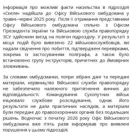
Інформація про можливі факти насильства в підрозділі
«Скеля» надійшла до Офісу Військового омбудсмана у
травні–червні 2025 року. Після її отримання представники
Офісу Військового омбудсмана спільно з Офісом
Президента України та Військовою служба правопорядку
ЗСУ здійснили виїзд на полігон підрозділу. У результаті з
місця подій було вивезено 22 військовослужбовців, які
надали свідчення про побиття, підтверджені перевірками,
зокрема із застосуванням поліграфа, а також було
встановлено групу інструкторів, причетних до ймовірних
зловживань.
За словами омбудсманки, попри зібрані дані та передані
матеріали, керівництво Військової служби правопорядку
не забезпечило належного притягнення винних до
відповідальності. Командування Сухопутних військ
ініціювало службове розслідування, однак його
результати не дали практичних наслідків, а матеріали
були передані до правоохоронних органів без подальших
рішень. Водночас з початку 2026 року Офіс Військового
омбудсмана вже п’ять разів інформував про виявлені
порушення у цьому підрозділі.