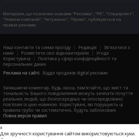
Матеріали, що позначені знаками "Реклама", "PR", "Спецпроект",
"Новини компаній", "Актуально", "Промо", публікуються на
правах реклами.
Наші контакти та схема проїзду
|
Редакція
|
Зв'язатися з
нами
|
Розмістити свої відеоматеріали
|
Угода
Користувача
|
Політика у сфері конфіденційності та
персональних даних
Реклама на сайті:
Відділ продажів digital реклами
Залишаючи коментар, будь ласка, пам'ятайте, що зміст та
тональність Вашого повідомлення можуть зачіпати почуття
реальних людей, що безпосередньо чи опосередковано
пов'язані із цією новиною. Користувачі, які порушують ці
правила грубо чи систематично, будуть заблоковані.
Повна версія правил
x
Для зручності користування сайтом використовуються куки.