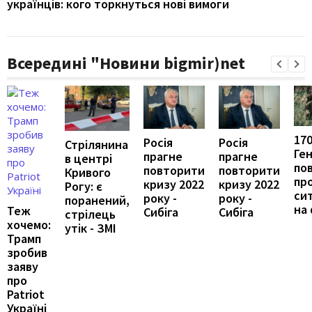
українців: кого торкнуться нові вимоги
Всередині "Новини bigmir)net
170
Росія
Росія
Стрілянина
Ге
прагне
прагне
в центрі
по
повторити
повторити
Кривого
пр
кризу 2022
кризу 2022
Рогу: є
си
року -
року -
поранений,
на
Теж
Сибіга
Сибіга
стрілець
хочемо:
утік - ЗМІ
Трамп
зробив
заяву
про
Patriot
Україні