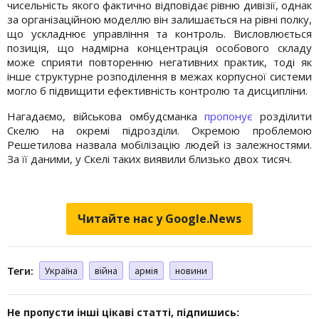
чисельність якого фактично відповідає рівню дивізії, однак
за організаційною моделлю він залишається на рівні полку,
що ускладнює управління та контроль. Висловлюється
позиція, що надмірна концентрація особового складу
може сприяти повторенню негативних практик, тоді як
інше структурне розподілення в межах корпусної системи
могло б підвищити ефективність контролю та дисципліни.
Нагадаємо, військова омбудсманка
пропонує
розділити
Скелю на окремі підрозділи. Окремою проблемою
Решетилова назвала мобілізацію людей із залежностями.
За її даними, у Скелі таких виявили близько двох тисяч.
Читайте нас у Google.News
Теги:
Україна
війна
армія
новини
Не пропусти інші цікаві статті, підпишись: