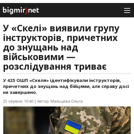
У «Скелі» виявили групу
інструкторів, причетних
до знущань над
військовими —
розслідування триває
У 425 ОШП «Скеля» ідентифікували інструкторів,
причетних до знущань над бійцями, але справу досі
не завершено.
25 червня, 10:40
|
Автор: Мальцева Ольга