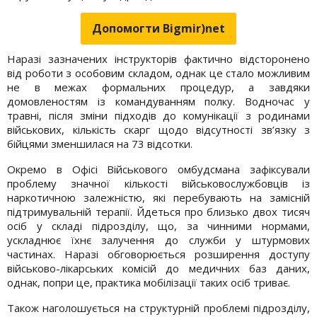
Допомогти Bigmir)net
Наразі зазначених інструкторів фактично відсторонено
від роботи з особовим складом, однак це стало можливим
не в межах формальних процедур, а завдяки
домовленостям із командуванням полку. Водночас у
травні, після зміни підходів до комунікації з родинами
військових, кількість скарг щодо відсутності зв’язку з
бійцями зменшилася на 73 відсотки.
Окремо в Офісі Військового омбудсмана зафіксували
проблему значної кількості військовослужбовців із
наркотичною залежністю, які перебувають на замісній
підтримувальній терапії. Йдеться про близько двох тисяч
осіб у складі підрозділу, що, за чинними нормами,
ускладнює їхнє залучення до служби у штурмових
частинах. Наразі обговорюється розширення доступу
військово-лікарських комісій до медичних баз даних,
однак, попри це, практика мобілізації таких осіб триває.
Також наголошується на структурній проблемі підрозділу,