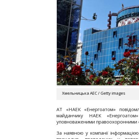
Хмельницька АЕС / Getty images
АТ «НАЕК «Енергоатом» повідом
майданчику НАЕК «Енергоатом
уповноваженими правоохоронними 
За наявною у компанії інформацією
процедур, проведених у попер