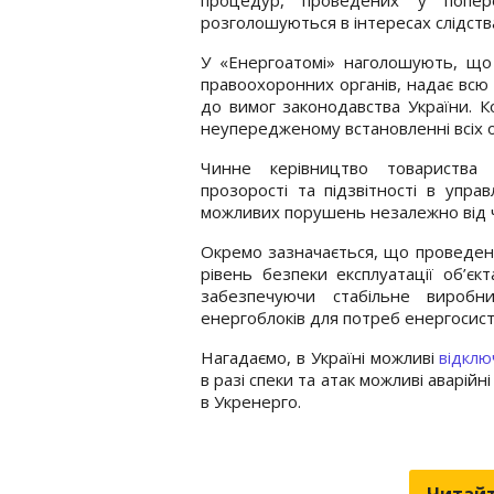
розголошуються в інтересах слідств
У «Енергоатомі» наголошують, що 
правоохоронних органів, надає всю
до вимог законодавства України. Ко
неупередженому встановленні всіх о
Чинне керівництво товариства 
прозорості та підзвітності в упра
можливих порушень незалежно від ч
Окремо зазначається, що проведенн
рівень безпеки експлуатації об’є
забезпечуючи стабільне виробни
енергоблоків для потреб енергосис
Нагадаємо, в Україні можливі
відклю
в разі спеки та атак можливі аварійн
в Укренерго.
Читайт