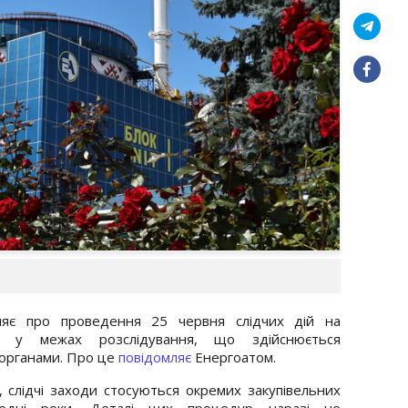
ляє про проведення 25 червня слідчих дій на
» у межах розслідування, що здійснюється
органами. Про це
повідомляє
Енергоатом.
, слідчі заходи стосуються окремих закупівельних
едні роки. Деталі цих процедур наразі не