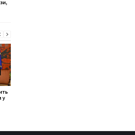
зи,
двох поліцейських
ить
Енергосистема пройшла
Балістичний терор:
 у
рекордну серпневу
Зеленський зробив
спеку - Шмигаль
заяву