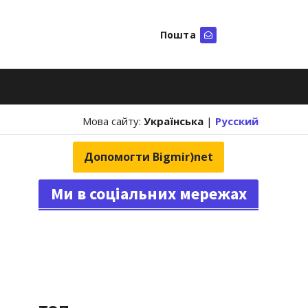
Пошта
Шукати
Мова сайту:
Українська
|
Русский
Допомогти Bigmir)net
Ми в соціальних мережах