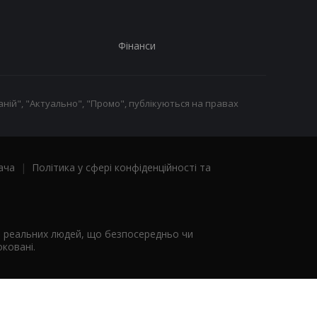
Фінанси
ній", "Актуально", "Промо", публікуються на правах
ача
|
Політика у сфері конфіденційності та
я реальних людей, що безпосередньо чи
ковані.