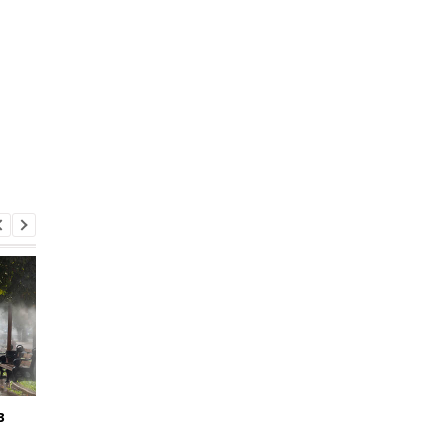
в
На Буковині затримали
Уражено 12 суден
чоловіка, який поранив
тіньового флоту Росі