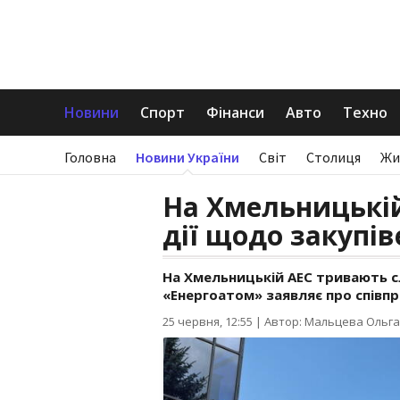
Новини
Спорт
Фінанси
Авто
Техно
Головна
Новини України
Світ
Столиця
Жи
На Хмельницькій
дії щодо закупі
На Хмельницькій АЕС тривають сл
«Енергоатом» заявляє про співп
25 червня, 12:55
|
Автор: Мальцева Ольга