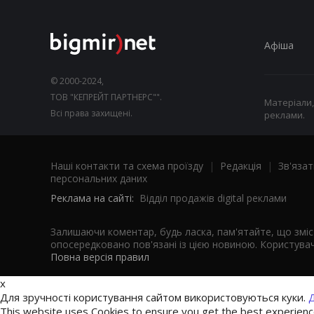
Афіша
© 2000-2024,
ТОВ "КЕПРЕЙТ ПАРТНЕРС"".
Матеріали,
Всі права захищені.
реклами.
Наші контакти та схема проїзду
|
Редакція
|
Зв'язат
персональних даних
Реклама на сайті:
Відділ продажів digital реклами
Залишаючи коментар, будь ласка, пам'ятайте, що змі
опосередковано пов'язані із цією новиною. Користувач
Повна версія правил
x
Для зручності користування сайтом використовуються куки.
Д
This website uses Cookies to ensure you get the best experien