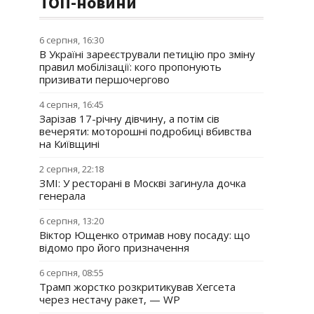
ТОП-новини
6 серпня, 16:30
В Україні зареєстрували петицію про зміну
правил мобілізації: кого пропонують
призивати першочергово
4 серпня, 16:45
Зарізав 17-річну дівчину, а потім сів
вечеряти: моторошні подробиці вбивства
на Київщині
2 серпня, 22:18
ЗМІ: У ресторані в Москві загинула дочка
генерала
6 серпня, 13:20
Віктор Ющенко отримав нову посаду: що
відомо про його призначення
6 серпня, 08:55
Трамп жорстко розкритикував Хегсета
через нестачу ракет, — WP