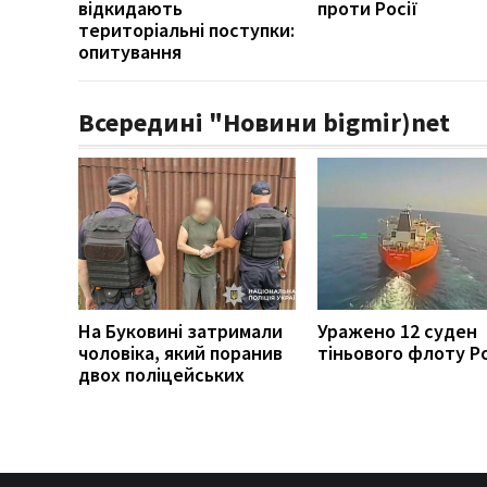
відкидають
проти Росії
територіальні поступки:
опитування
Всередині "Новини bigmir)net
На Буковині затримали
Уражено 12 суден
чоловіка, який поранив
тіньового флоту Ро
двох поліцейських