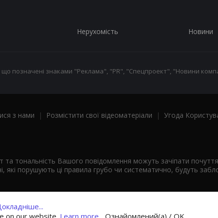
Нерухомість
Новини
 що позначені знаками "Реклама", "PR", "Спецпроект", "Новини компа
ися з нами
|
Розмістити свої відеоматеріали
|
Угода Користув
ст та тональність Вашого повідомлення можуть зачіпати почутт
і, які порушують ці правила грубо чи систематично, будуть забло
окладніше...
ce on our website.
Learn more...
Ознайомлений(а) / OK