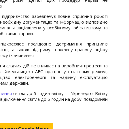
а.
підприємство забезпечує повне сприяння роботі
 необхідну документацію та інформацію відповідно
мпанія зацікавлена у всебічному, об’єктивному та
бставин справи.
підкреслює послідовне дотримання принципів
влінні, а також підтримує належну правову оцінку
асу їх вчинення.
я слідчих дій не впливає на виробничі процеси та
кта. Хмельницька АЕС працює у штатному режимі,
цтво електроенергії та надійну експлуатацію
теми держави.
чення
світла до 5 годин влітку — Укренерго. Влітку
і відключення світла до 5 годин на добу, повідомили
е нас у Google.News