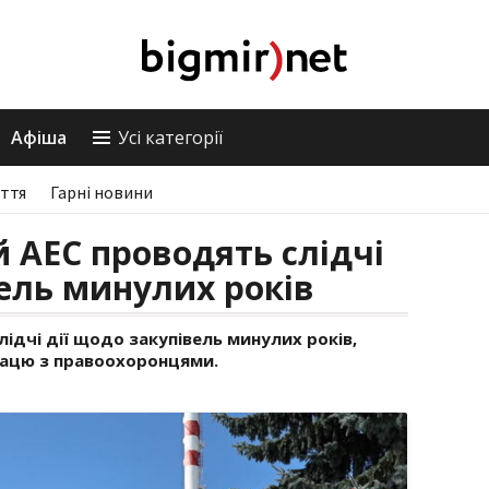
Афіша
Усі категорії
ття
Гарні новини
 АЕС проводять слідчі
вель минулих років
ідчі дії щодо закупівель минулих років,
рацю з правоохоронцями.