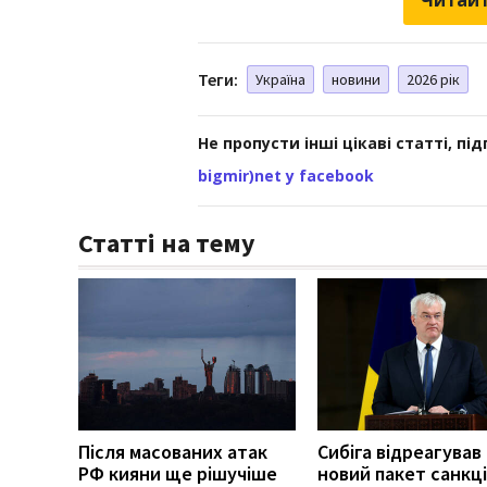
Теги:
Україна
новини
2026 рік
Не пропусти інші цікаві статті, пі
bigmir)net у facebook
Статті на тему
Після масованих атак
Сибіга відреагував
РФ кияни ще рішучіше
новий пакет санкці