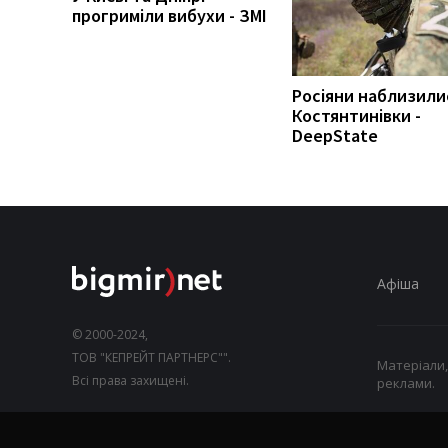
прогриміли вибухи - ЗМІ
Росіяни наблизили
Костянтинівки -
DeepState
Афіша
© 2000-2024,
ТОВ "КЕПРЕЙТ ПАРТНЕРС"".
Матеріали,
Всі права захищені.
реклами.