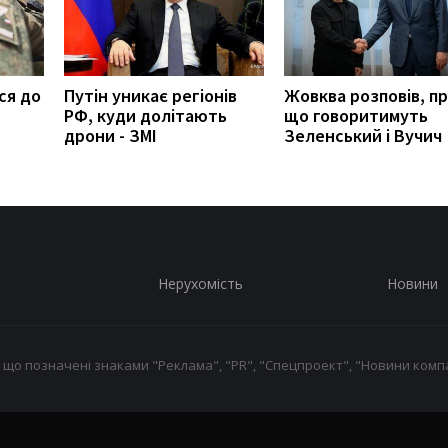
ся до
Путін уникає регіонів
Жовква розповів, п
РФ, куди долітають
що говоритимуть
дрони - ЗМІ
Зеленський і Вучич
Нерухомість
Новини
 що позначені знаками "Реклама", "PR", "Спецпроект", "Новини компа