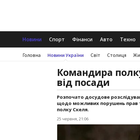
Новини
Спорт
Фінанси
Авто
Техно
Головна
Новини України
Світ
Столиця
Жи
Командира полк
від посади
Розпочато досудове розслідува
щодо можливих порушень прав т
полку Скеля.
25 червня, 21:06