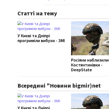
Статті на тему
У Києві та Дніпрі
прогриміли вибухи - ЗМІ
Росіяни наблизили
Костянтинівки -
DeepState
Всередині "Новини bigmir)net
У Києві та Дніпрі