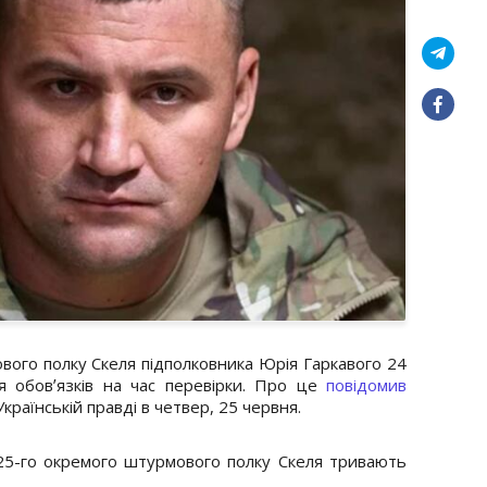
ого полку Скеля підполковника Юрія Гаркавого 24
я обовʼязків на час перевірки. Про це
повідомив
раїнській правді в четвер, 25 червня.
5-го окремого штурмового полку Скеля тривають