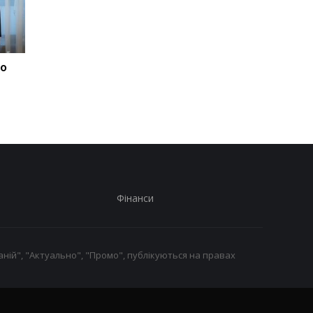
ро
"Пекельні" санкції США
"Пекельні" санкції 
для РФ: реакція
для РФ: реакція
Зеленського
Зеленського
Фінанси
ній", "Актуально", "Промо", публікуються на правах