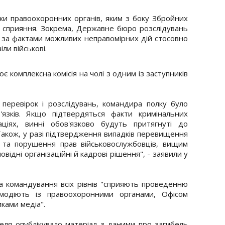
ки правоохоронних органів, яким з боку Збройних
е сприяння. Зокрема, Державне бюро розслідувань
 за фактами можливих неправомірних дій стосовно
ли військові.
є комплексна комісія на чолі з одним із заступників
 перевірок і розслідувань, командира полку було
'язків. Якщо підтвердяться факти кримінальних
аціях, винні обов'язково будуть притягнуті до
. Також, у разі підтвердження випадків перевищення
та порушення прав військовослужбовців, вищим
відні організаційні й кадрові рішення", - заявили у
а командування всіх рівнів "сприяють проведенню
ємодіють із правоохоронними органами, Офісом
ками медіа".
еля опублікувало матеріал з даними про загибель