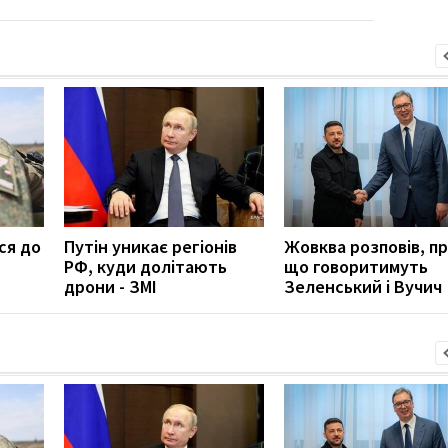
ся до
Путін уникає регіонів
Жовква розповів, п
РФ, куди долітають
що говоритимуть
дрони - ЗМІ
Зеленський і Вучич