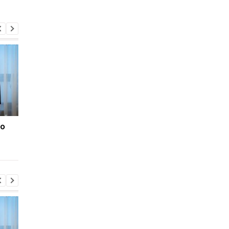
ро
"Пекельні" санкції США
"Пекельні" санкції 
для РФ: реакція
для РФ: реакція
Зеленського
Зеленського