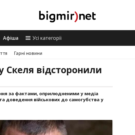
Афіша
Усі категорії
ття
Гарні новини
у Скеля відсторонили
ння за фактами, оприлюдненими у медіа
а доведення військових до самогубства у