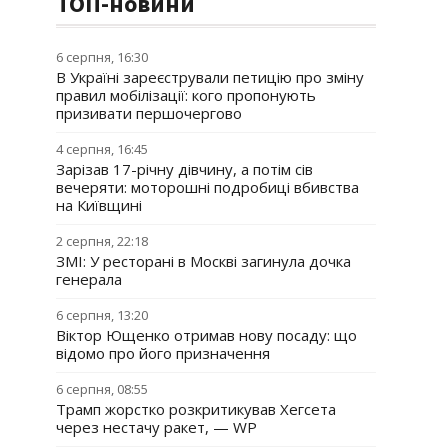
ТОП-новини
6 серпня, 16:30
В Україні зареєстрували петицію про зміну
правил мобілізації: кого пропонують
призивати першочергово
4 серпня, 16:45
Зарізав 17-річну дівчину, а потім сів
вечеряти: моторошні подробиці вбивства
на Київщині
2 серпня, 22:18
ЗМІ: У ресторані в Москві загинула дочка
генерала
6 серпня, 13:20
Віктор Ющенко отримав нову посаду: що
відомо про його призначення
6 серпня, 08:55
Трамп жорстко розкритикував Хегсета
через нестачу ракет, — WP