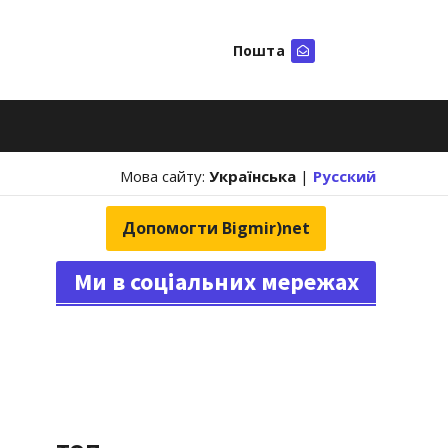
Пошта
Шукати
Мова сайту:
Українська
|
Русский
Допомогти Bigmir)net
Ми в соціальних мережах