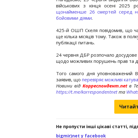
військових з кінця осені 2025 р
щонайменше 26 смертей серед но
бойовими діями
.
425-й ОШП Скеля повідомив, що ча
ще кілька місяців тому. Також в пол
публікації питань.
24 червня ДБР розпочало досудове 
щодо можливих порушень прав та до
Того самого дня уповноважений 
заявив, що
перевіряє можливі катув
Новини від
Корреспондент.net
в T
https://t.me/korrespondentnet
та
What
Читайт
Не пропусти інші цікаві статті, пі
bigmir)net у facebook