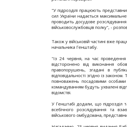
"У підрозділі працюють представни
сил України надається максимальн
проводить досудове розслідування
військовослужбовців полку", - розпові
Також у військовій частині вже працю
начальника Генштабу.
"Із 24 червня, на час проведення
відсторонено від виконання обов
правопорушень, згадані в публік
відповідальності згідно із законом
повноважень посадовими особами 
командуванням будуть ухвалені відпо
відомстві.
У Генштабі додали, що підрозділ т
всебічного розслідування та вза
військового омбудсмана, представни
Нагадаємо, 23 червня видання Баб