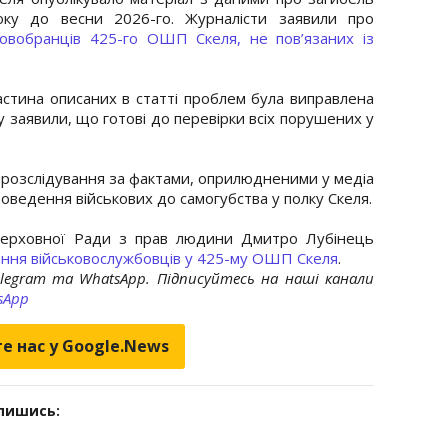
оку до весни 2026-го. Журналісти заявили про
вобранців 425-го ОШП Скеля, не пов’язаних із
стина описаних в статті проблем була виправлена
ку заявили, що готові до перевірки всіх порушених у
розслідування за фактами, оприлюдненими у медіа
ведення військових до самогубства у полку Скеля.
Верховної Ради з прав людини Дмитро Лубінець
ання військовослужбовців у 425-му ОШП Скеля
.
elegram та WhatsApp. Підписуйтесь на наші канали
sApp
е нас у Google.News
дпишись: