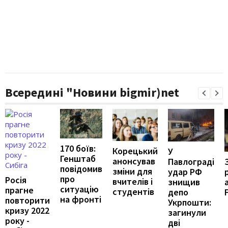
Всередині "Новини bigmir)net
170 боїв:
Корецький
У
Генштаб
анонсував
Павлограді
повідомив
зміни для
удар РФ
про
Росія
вчителів і
знищив
ситуацію
прагне
студентів
депо
на фронті
повторити
Укрпошти:
кризу 2022
загинули
року -
дві