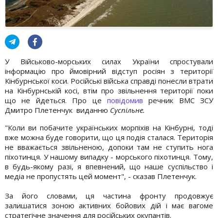
У Військово-морських силах України спростували
інформацію про ймовірний відступ росіян з території
Кінбурнської коси. Російські війська справді понесли втрати
на Кінбурнській косі, втім про звільнення території поки
що не йдеться. Про це
повідомив
речник ВМС ЗСУ
Дмитро Плетенчук виданню
Суспільне.
"Коли ви побачите українських морпіхів на Кінбурні, тоді
вже можна буде говорити, що ця подія сталася. Територія
не вважається звільненою, допоки там не ступить нога
піхотинця. У нашому випадку - морського піхотинця. Тому,
в будь-якому разі, я впевнений, що наше суспільство і
медіа не пропустять цей момент", - сказав Плетенчук.
За його словами, ця частина фронту продовжує
залишатися зоною активних бойових дій і має вагоме
стратегічне значення для російських окупантів.