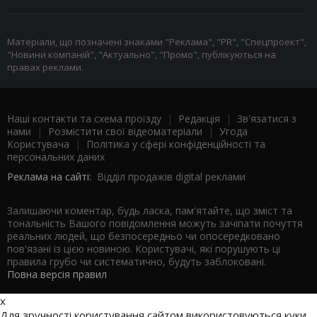
Матеріали, що позначені знаками "Реклама", "PR", "Спецпроект",
"Новини компаній", "Актуально", "Промо", публікуються на
правах реклами.
Наші контакти та схема проїзду
|
Редакція
|
Зв'язатися з
нами
|
Розмістити свої відеоматеріали
|
Угода
Користувача
|
Політика у сфері конфіденційності та
персональних даних
Реклама на сайті:
Відділ продажів digital реклами
Залишаючи коментар, будь ласка, пам'ятайте, що зміст та
тональність Вашого повідомлення можуть зачіпати почуття
реальних людей, що безпосередньо чи опосередковано
пов'язані із цією новиною. Користувачі, які порушують ці
правила грубо чи систематично, будуть заблоковані.
Повна версія правил
x
Для зручності користування сайтом використовуються куки.