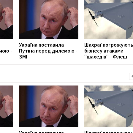
Україна поставила
Шахраї погрожуют
мою -
Путіна перед дилемою -
бізнесу атаками
ЗМІ
"шахедів" - Флеш
Україна поставила
Шахраї погрожуют