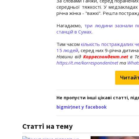
За словами Ганжи, серед поранених - 
середньої тяжкості. У медзакладах 
річна жінка - "важкі". Решта постра
Нагадаємо,
три людини зазнали по
станцій в Сумах
.
Тим часом
кількість постраждалих 
15 людей
, серед них 9-річна дитина
Новини від
Корреспондент.net
в T
https://t.me/korrespondentnet
та
What
Читайт
Не пропусти інші цікаві статті, пі
bigmir)net у facebook
Статті на тему