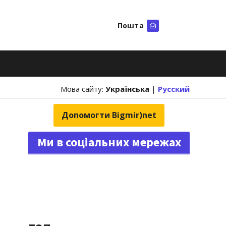
Пошта
Шукати
Мова сайту:
Українська
|
Русский
Допомогти Bigmir)net
Ми в соціальних мережах