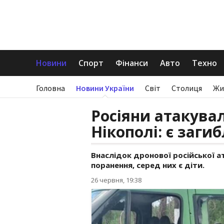
Новини
Спорт
Фінанси
Авто
Техно
Головна
Новини України
Світ
Столиця
Жи
Росіяни атакува
Нікополі: є загиб
Внаслідок дронової російської 
поранення, серед них є діти.
26 червня, 19:38