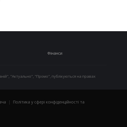
прокоментувало напад
прокоментувало нап
у Гданську
у Гданську
Фінанси
ній", "Актуально", "Промо", публікуються на правах
ача
|
Політика у сфері конфіденційності та