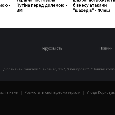
мою -
Путіна перед дилемою -
бізнесу атаками
ЗМІ
"шахедів" - Флеш
Нерухомість
Новини
 що позначені знаками "Реклама", "PR", "Спецпроект", "Новини компа
ися з нами
|
Розмістити свої відеоматеріали
|
Угода Користув