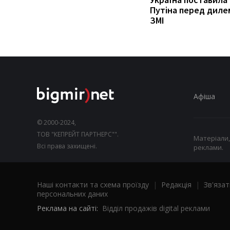
Путіна перед диле
ЗМІ
Афіша
© 2000-2024,
ТОВ "КЕПРЕЙТ ПАРТНЕРС"".
Матеріали,
Всі права захищені.
реклами.
Наші контакти та схема проїзду
|
Редакція
|
Зв'язат
персональних даних
Реклама на сайті:
Відділ продажів digital реклами