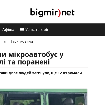
Афіша
Усі категорії
ття
Гарні новини
ли мікроавтобус у
лі та поранені
атаки двоє людей загинули, ще 12 отримали