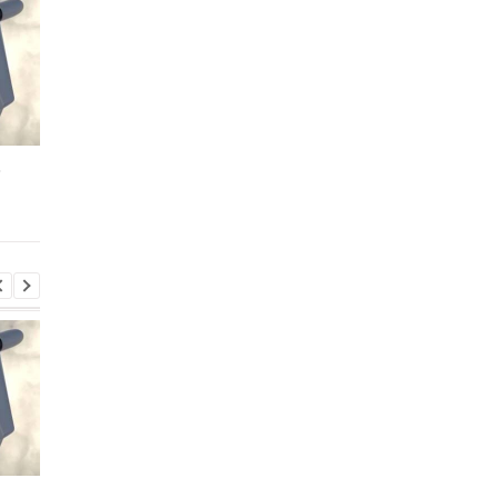
ь
Консульство України
Консульство України
прокоментувало напад
прокоментувало нап
у Гданську
у Гданську
ь
Консульство України
Консульство України