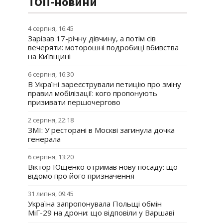
ТОП-новини
4 серпня, 16:45
Зарізав 17-річну дівчину, а потім сів
вечеряти: моторошні подробиці вбивства
на Київщині
6 серпня, 16:30
В Україні зареєстрували петицію про зміну
правил мобілізації: кого пропонують
призивати першочергово
2 серпня, 22:18
ЗМІ: У ресторані в Москві загинула дочка
генерала
6 серпня, 13:20
Віктор Ющенко отримав нову посаду: що
відомо про його призначення
31 липня, 09:45
Україна запропонувала Польщі обмін
МіГ-29 на дрони: що відповіли у Варшаві