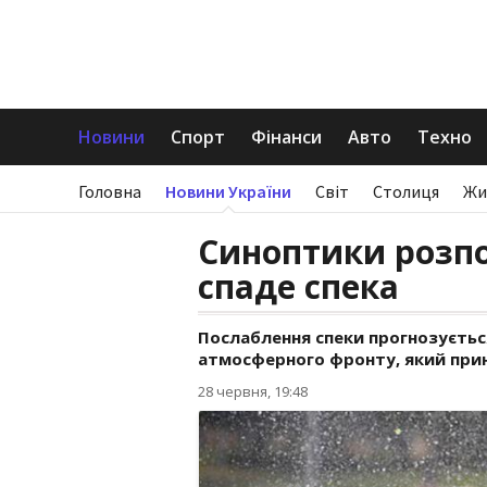
Новини
Спорт
Фінанси
Авто
Техно
Головна
Новини України
Світ
Столиця
Жи
Синоптики розпо
спаде спека
Послаблення спеки прогнозуєтьс
атмосферного фронту, який прин
28 червня, 19:48