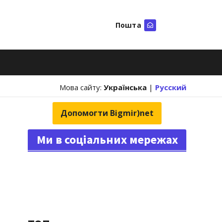
Пошта
Шукати
Мова сайту:
Українська
|
Русский
Допомогти Bigmir)net
Ми в соціальних мережах