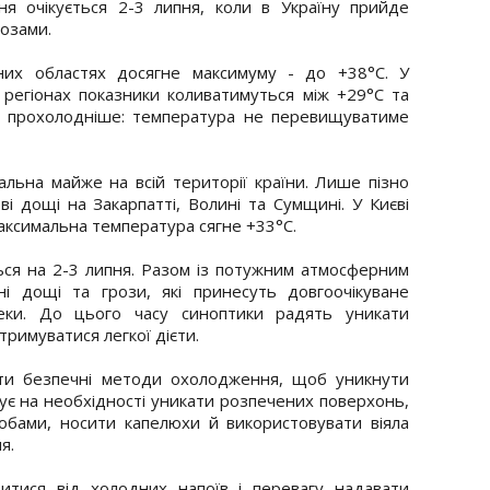
я очікується 2-3 липня, коли в Україну прийде
озами.
них областях досягне максимуму - до +38°C. У
х регіонах показники коливатимуться між +29°C та
и прохолодніше: температура не перевищуватиме
альна майже на всій території країни. Лише пізно
ві дощі на Закарпатті, Волині та Сумщині. У Києві
максимальна температура сягне +33°C.
ся на 2-3 липня. Разом із потужним атмосферним
і дощі та грози, які принесуть довгоочікуване
пеки. До цього часу синоптики радять уникати
тримуватися легкої дієти.
ти безпечні методи охолодження, щоб уникнути
ує на необхідності уникати розпечених поверхонь,
обами, носити капелюхи й використовувати віяла
я.
итися від холодних напоїв і перевагу надавати