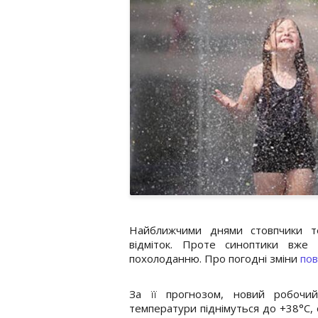
Найближчими днями стовпчики те
відміток. Проте синоптики вже 
похолоданню. Про погодні зміни
пов
За її прогнозом, новий робочи
температури піднімуться до +38°C, 