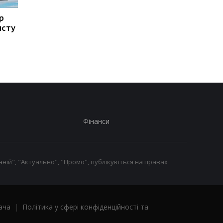
р
Суми зазнали
Британія посилює
исту
масованого удару КАБів
зусилля у пошуку ПП
для України
Фінанси
ній", "Актуально", "Промо", публікуються на правах
ача
|
Політика у сфері конфіденційності та