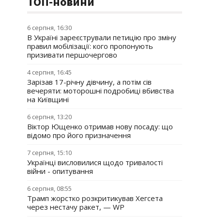
ТОП-новини
6 серпня, 16:30
В Україні зареєстрували петицію про зміну
правил мобілізації: кого пропонують
призивати першочергово
4 серпня, 16:45
Зарізав 17-річну дівчину, а потім сів
вечеряти: моторошні подробиці вбивства
на Київщині
6 серпня, 13:20
Віктор Ющенко отримав нову посаду: що
відомо про його призначення
7 серпня, 15:10
Українці висловилися щодо тривалості
війни - опитування
6 серпня, 08:55
Трамп жорстко розкритикував Хегсета
через нестачу ракет, — WP