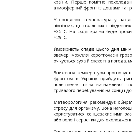
країни. Перше помітне похолоданн
атмосферний фронт із дощами та гр
У понеділок температура у захід
північних, центральних і південни
+35°C. На сході країни буде трох
+29°C.
Ймовірність опадів цього дня мінім
ввечері можливі короткочасні грозо
очікується суха й спекотна погода, 
Зниження температури прогнозуєть
фронтом в Україну прийдуть рясн
полегшення після виснажливої с
тривалого перебування на сонці і до
Метеорологиня рекомендує обира
стресу для організму. Вона наголош
користуватися сонцезахисними зас
або вологі серветки для охолодженн
Синоптикиня також радить відмов