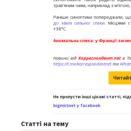
трав'яним чаям, наприклад з м'ятою
Раніше синоптики попереджали, щ
до хвилі сильної спеки
. Місцями 
+38°С.
Аномальна спека: у Франції загин
Новини від
Корреспондент.net
в T
https://t.me/korrespondentnet
та
What
Читайт
Не пропусти інші цікаві статті, пі
bigmir)net у facebook
Статті на тему