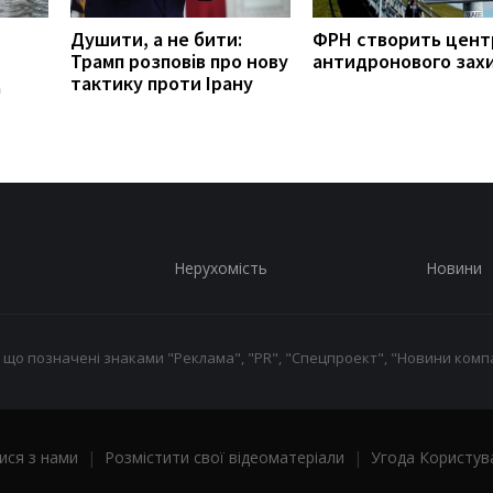
Душити, а не бити:
ФРН створить цент
Трамп розповів про нову
антидронового зах
д
тактику проти Ірану
Нерухомість
Новини
 що позначені знаками "Реклама", "PR", "Спецпроект", "Новини компа
ися з нами
|
Розмістити свої відеоматеріали
|
Угода Користув