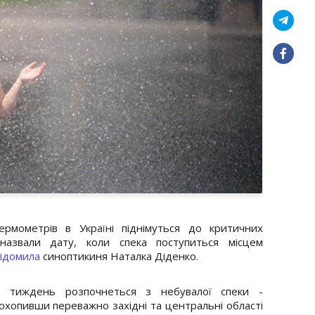
рмометрів в Україні піднімуться до критичних
назвали дату, коли спека поступиться місцем
ідомила
синоптикиня Наталка Діденко.
й тиждень розпочнеться з небувалої спеки -
охопивши переважно західні та центральні області