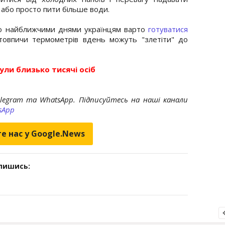
, або просто пити більше води.
о найближчими днями українцям варто
готуватися
стовпичи термометрів вдень можуть "злетіти" до
ули близько тисячі осіб
elegram та WhatsApp. Підписуйтесь на наші канали
sApp
е нас у Google.News
дпишись: