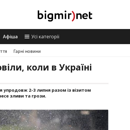
Афіша
Усі категорії
ття
Гарні новини
віли, коли в Україні
я упродовж 2-3 липня разом із візитом
есе зливи та грози.