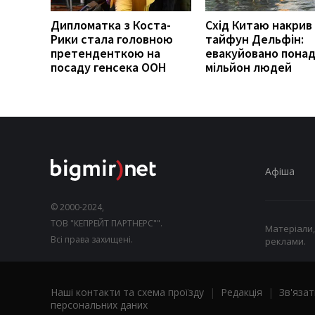
Дипломатка з Коста-
Схід Китаю накрив
Рики стала головною
тайфун Дельфін:
претенденткою на
евакуйовано пона
посаду генсека ООН
мільйон людей
Афіша
© 2000-2024,
ТОВ "КЕПРЕЙТ ПАРТНЕРС"".
Матеріали,
Всі права захищені.
реклами.
Наші контакти та схема проїзду
|
Редакція
|
Зв'язат
персональних даних