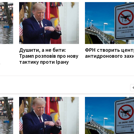
Душити, а не бити:
ФРН створить цент
Трамп розповів про нову
антидронового зах
д
тактику проти Ірану