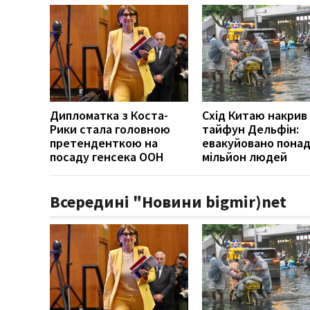
Дипломатка з Коста-
Схід Китаю накрив
Рики стала головною
тайфун Дельфін:
претенденткою на
евакуйовано пона
посаду генсека ООН
мільйон людей
Всередині "Новини bigmir)net