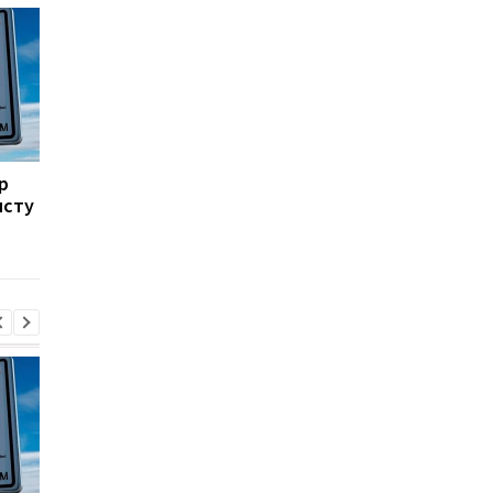
р
Суми зазнали
Британія посилює
исту
масованого удару КАБів
зусилля у пошуку ПП
для України