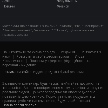
Афіша
Нерухомість
Новини
Фінанси
Матеріали, що позначені знаками "Реклама", "PR", "Спецпроект",
"Новини компаній", "Актуально", "Промо", публікуються на
правах реклами.
Наші контакти та схема проїзду
|
Редакція
|
Зв'язатися з
нами
|
Розмістити свої відеоматеріали
|
Угода
Користувача
|
Політика у сфері конфіденційності та
персональних даних
Реклама на сайті:
Відділ продажів digital реклами
Залишаючи коментар, будь ласка, пам'ятайте, що зміст та
тональність Вашого повідомлення можуть зачіпати почуття
реальних людей, що безпосередньо чи опосередковано
пов'язані із цією новиною. Користувачі, які порушують ці
правила грубо чи систематично, будуть заблоковані.
Повна версія правил