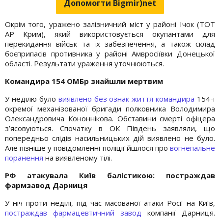
Допомогти Bigmir)net
Окрім того, уражено залізничний міст у районі Ічок (ТОТ
АР Крим), який використовується окупантами для
перекидання військ та їх забезпечення, а також склад
боєприпасів противника у районі Амвросіївки Донецької
області. Результати ураження уточнюються.
Командира 154 ОМБр знайшли мертвим
У неділю було
виявлено без ознак життя командира
154-ї
окремої механізованої бригади полковника Володимира
Олександровича Кононнікова. Обставини смерті офіцера
з’ясовуються. Спочатку в ОК Південь заявляли, що
попередньо слідів насильницьких дій виявлено не було.
Але пізніше у повідомленні поліції йшлося про
вогнепальне
поранення
на виявленому тілі.
РФ атакувала Київ балістикою: постраждав
фармзавод Дарниця
У ніч проти неділі, під час масованої атаки Росії на Київ,
постраждав фармацевтичний завод
компанії Дарниця.