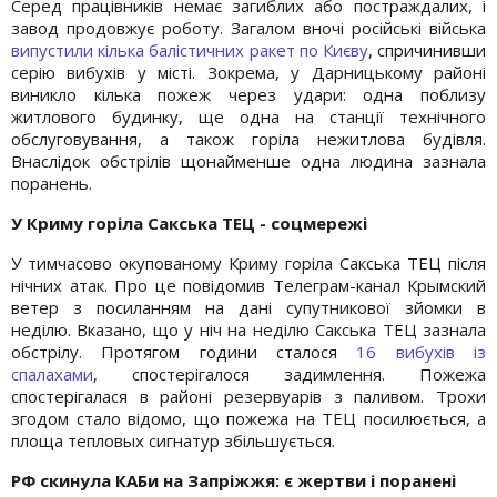
Серед працівників немає загиблих або постраждалих, і
завод продовжує роботу. Загалом вночі російські війська
випустили кілька балістичних ракет по Києву
, спричинивши
серію вибухів у місті. Зокрема, у Дарницькому районі
виникло кілька пожеж через удари: одна поблизу
житлового будинку, ще одна на станції технічного
обслуговування, а також горіла нежитлова будівля.
Внаслідок обстрілів щонайменше одна людина зазнала
поранень.
У Криму горіла Сакська ТЕЦ - соцмережі
У тимчасово окупованому Криму горіла Сакська ТЕЦ після
нічних атак. Про це повідомив Телеграм-канал Крымский
ветер з посиланням на дані супутникової зйомки в
неділю. Вказано, що у ніч на неділю Сакська ТЕЦ зазнала
обстрілу. Протягом години сталося
16 вибухів із
спалахами
, спостерігалося задимлення. Пожежа
спостерігалася в районі резервуарів з паливом. Трохи
згодом стало відомо, що пожежа на ТЕЦ посилюється, а
площа тепловых сигнатур збільшується.
РФ скинула КАБи на Запріжжя: є жертви і поранені