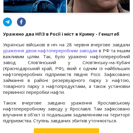
Уражено два НПЗ в Росії і міст в Криму - Генштаб
Українські військові в ніч на 28 червня вчергове завдали
ураження двом нафтопереробним заводам
в РФ та іншим
важливим цілям. Так, було уражено нафтопереробний
завод Слов'янський у Слов'янську-на-Кубані
(Краснодарський край, РФ), який є одним із найбільших
нафтопереробних підприємств півдня Росії. Зафіксовано
займання в районі резервуарного парку з нафтою,
товарного парку з нафтопродуктами, а також установки
первинної переробки нафти.
Також вчергове завдано ураження Ярославському
нафтопереробному заводу у Ярославлі. Там зафіксовано
влучання в об'єкт із подальшим задимленням на території
підприємства. Ступінь завданих збитків уточнюється.