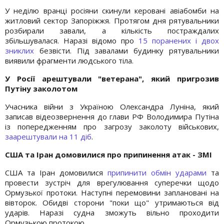
У неділю вранці росіяни скинули керовані авіабомби на
житловий сектор Запоріжжя. Протягом дня рятувальники
розбирали завали, а кількість постраждалих
збільшувалася. Наразі відомо про
15 поранених і двох
зниклих
безвісти. Під завалами будинку рятувальники
виявили фрагменти людського тіла.
У Росії арештували "ветерана", який пригрозив
Путіну заколотом
Учасника війни з Україною Олександра Луніна, який
записав відеозвернення до глави РФ Володимира Путіна
із попередженням про загрозу заколоту військових,
заарештували на 11 діб
.
США та Іран домовилися про припинення атак - ЗМІ
США та Іран домовилися
припинити обмін ударами
та
провести зустріч для врегулювання суперечки щодо
Ормузької протоки. Наступні перемовини заплановані на
вівторок. Обидві сторони "поки що" утримаються від
ударів. Наразі судна зможуть вільно проходити
Ормузькою протокою.