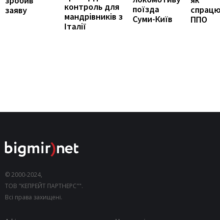
зробив
контроль для
поїзда
спрацю
заяву
мандрівників з
Суми-Київ
ППО
Італії
© 2000-2024,
ТОВ "КЕПРЕЙТ ПАРТНЕРС"".
Всі права захищені.