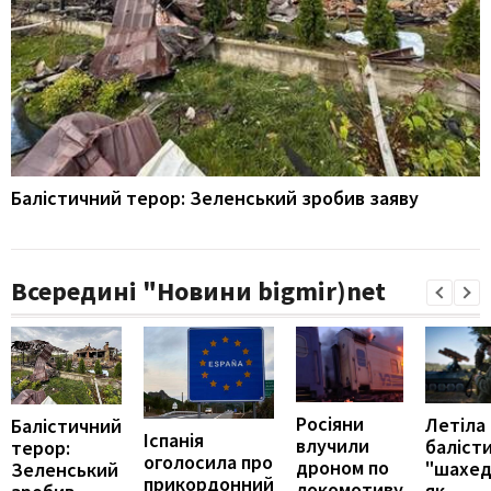
Балістичний терор: Зеленський зробив заяву
Всередині "Новини bigmir)net
Росіяни
Летіла
Балістичний
Іспанія
влучили
балісти
терор:
оголосила про
дроном по
"шахед
Зеленський
прикордонний
локомотиву
як