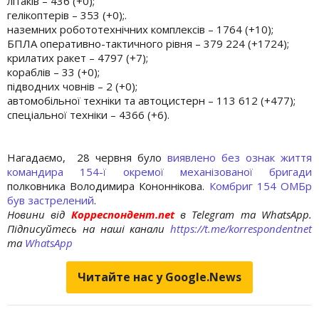
літаків – 436 (+0);
гелікоптерів – 353 (+0);.
наземних робототехнічних комплексів – 1764 (+10);
БПЛА оперативно-тактичного рівня – 379 224 (+1724);
крилатих ракет – 4797 (+7);
кораблів – 33 (+0);
підводних човнів – 2 (+0);
автомобільної техніки та автоцистерн – 113 612 (+477);
спеціальної техніки – 4366 (+6).
Нагадаємо, 28 червня було
виявлено без ознак життя
командира 154-ї окремої механізованої бригади
полковника Володимира Кононнікова.
Комбриг 154 ОМБр
був застрелений
.
Новини від
Корреспондент.net
в Telegram та WhatsApp.
Підписуйтесь на наші канали
https://t.me/korrespondentnet
та
WhatsApp
Читайте нас у Google.News