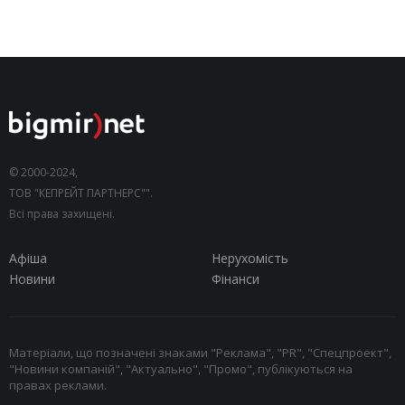
© 2000-2024,
ТОВ "КЕПРЕЙТ ПАРТНЕРС"".
Всі права захищені.
Афіша
Нерухомість
Новини
Фінанси
Матеріали, що позначені знаками "Реклама", "PR", "Спецпроект",
"Новини компаній", "Актуально", "Промо", публікуються на
правах реклами.