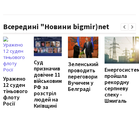
Всередині "Новини bigmir)net
Суд
Зеленський
призначив
Енергосисте
проводить
довічне 11
пройшла
переговори
Уражено
військовим
рекордну
Вучичем у
12 суден
РФ за
серпневу
Белграді
тіньового
розстріл
спеку -
флоту
людей на
Шмигаль
Росії
Київщині