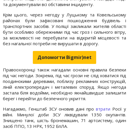
та документували всі обставини інциденту.
Крім цього, через негоду у Луцькому та Ковельському
районах були зафіксовані пошкодження будівель і
транспортних засобів. У поліції закликали жителів області
бути особливо обережними під час гроз і сильного вітру,
за можливості не перебувати на відкритій місцевості та
без нагальної потреби не вирушати в дорогу.
Допомогти Bigmir)net
Правоохоронці також нагадали основні правила безпеки
під час негоди. Зокрема, під час грози не слід ховатися під
поодинокими деревами, поблизу рекламних конструкцій,
ліній електропередач і металевих споруд. Якщо негода
застала біля водойми, необхідно якнайшвидше залишити
берег і перейти до безпечного укриття.
Нагадаємо, Генштаб ЗСУ оновив дані про
втрати
Росії у
війні. Минулої доби ЗСУ ліквідували 1350 окупантів.
Знищено танк, шість бронемашин, 71 артсистему, один
засіб ППО, 13 НРК, 1952 БпЛА.