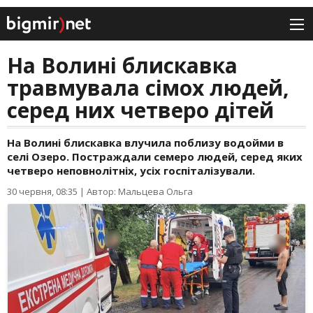
На Волині блискавка
травмувала сімох людей,
серед них четверо дітей
На Волині блискавка влучила поблизу водойми в
селі Озеро. Постраждали семеро людей, серед яких
четверо неповнолітніх, усіх госпіталізували.
30 червня, 08:35
|
Автор: Мальцева Ольга