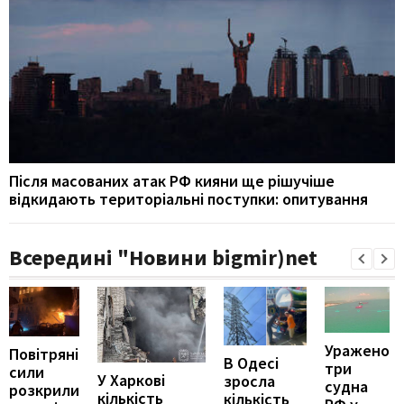
Після масованих атак РФ кияни ще рішучіше
відкидають територіальні поступки: опитування
Всередині "Новини bigmir)net
Уражено
Повітряні
В Одесі
три
сили
У Харкові
зросла
судна
розкрили
кількість
кількість