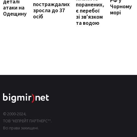
РФ у
деталі
постраждалих
поранених,
Чорному
атаки на
зросла до 37
є перебої
морі
Одещину
осіб
зі зв'язком
та водою
© 2000-2024,
ТОВ "КЕПРЕЙТ ПАРТНЕРС"".
Всі права захищені.