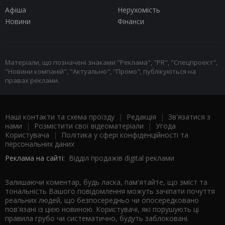
Афіша
Нерухомість
Новини
Фінанси
Матеріали, що позначені знаками "Реклама", "PR", "Спецпроект",
"Новини компаній", "Актуально", "Промо", публікуються на
правах реклами.
Наші контакти та схема проїзду
|
Редакція
|
Зв'язатися з
нами
|
Розмістити свої відеоматеріали
|
Угода
Користувача
|
Політика у сфері конфіденційності та
персональних даних
Реклама на сайті:
Відділ продажів digital реклами
Залишаючи коментар, будь ласка, пам'ятайте, що зміст та
тональність Вашого повідомлення можуть зачіпати почуття
реальних людей, що безпосередньо чи опосередковано
пов'язані із цією новиною. Користувачі, які порушують ці
правила грубо чи систематично, будуть заблоковані.