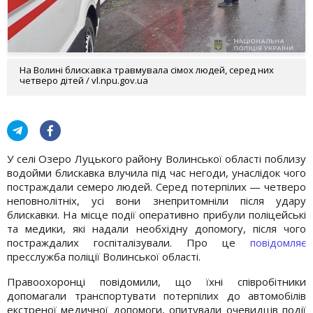
На Волині блискавка травмувала сімох людей, серед них
четверо дітей / vl.npu.gov.ua
У селі Озеро Луцького району Волинської області поблизу
водойми блискавка влучила під час негоди, унаслідок чого
постраждали семеро людей. Серед потерпілих — четверо
неповнолітніх, усі вони знепритомніли після удару
блискавки. На місце події оперативно прибули поліцейські
та медики, які надали необхідну допомогу, після чого
постраждалих госпіталізували. Про це
повідомляє
пресслужба поліції Волинської області.
Правоохоронці повідомили, що їхні співробітники
допомагали транспортувати потерпілих до автомобілів
екстреної медичної допомоги, опитували очевидців події