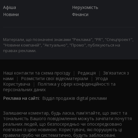
Афіша
Нерухомість
Новини
Фінанси
Матеріали, що позначені знаками "Реклама", "PR", "Спецпроект",
"Новини компаній", "Актуально", "Промо", публікуються на
правах реклами.
Наші контакти та схема проїзду
|
Редакція
|
Зв'язатися з
нами
|
Розмістити свої відеоматеріали
|
Угода
Користувача
|
Політика у сфері конфіденційності та
персональних даних
Реклама на сайті:
Відділ продажів digital реклами
Залишаючи коментар, будь ласка, пам'ятайте, що зміст та
тональність Вашого повідомлення можуть зачіпати почуття
реальних людей, що безпосередньо чи опосередковано
пов'язані із цією новиною. Користувачі, які порушують ці
правила грубо чи систематично, будуть заблоковані.