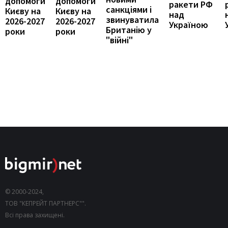
допомоги
допомоги
ракети РФ
санкціями і
Києву на
Києву на
над
звинуватила
2026-2027
2026-2027
Україною
Британію у
роки
роки
"війні"
© 2000-2024,
ТОВ "КЕПРЕЙТ ПАРТНЕРС"".
Всі права захищені.