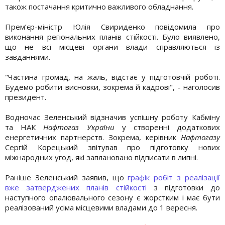
також постачання критично важливого обладнання.
Прем’єр-міністр Юлія Свириденко повідомила про
виконання регіональних планів стійкості. Було виявлено,
що не всі місцеві органи влади справляються із
завданнями.
"Частина громад, на жаль, відстає у підготовчій роботі.
Будемо робити висновки, зокрема й кадрові", - наголосив
президент.
Водночас Зеленський відзначив успішну роботу Кабміну
та НАК
Нафтогаз України
у створенні додаткових
енергетичних партнерств. Зокрема, керівник
Нафтогазу
Сергій Корецький звітував про підготовку нових
міжнародних угод, які заплановано підписати в липні.
Раніше Зеленський заявив, що
графік робіт з реалізації
вже затверджених планів стійкості
з підготовки до
наступного опалювального сезону є жорстким і має бути
реалізований усіма місцевими владами до 1 вересня.