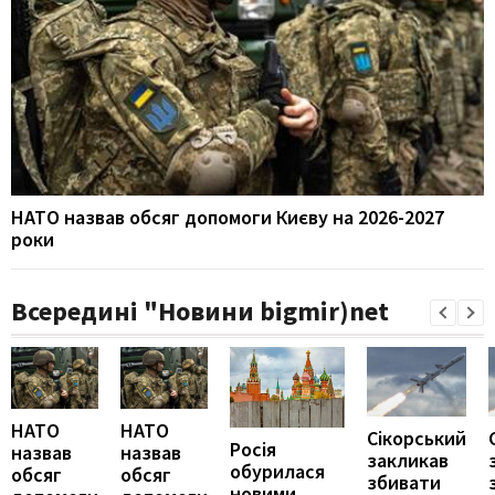
НАТО назвав обсяг допомоги Києву на 2026-2027
роки
Всередині "Новини bigmir)net
НАТО
НАТО
Сікорський
Росія
назвав
назвав
закликав
обурилася
обсяг
обсяг
збивати
новими