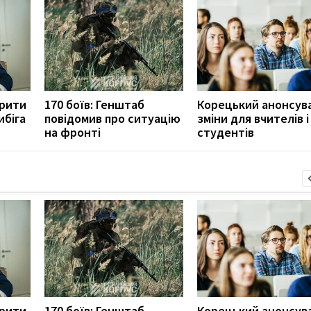
орити
170 боїв: Генштаб
Корецький анонсув
ибіга
повідомив про ситуацію
зміни для вчителів і
на фронті
студентів
орити
170 боїв: Генштаб
Корецький анонсув