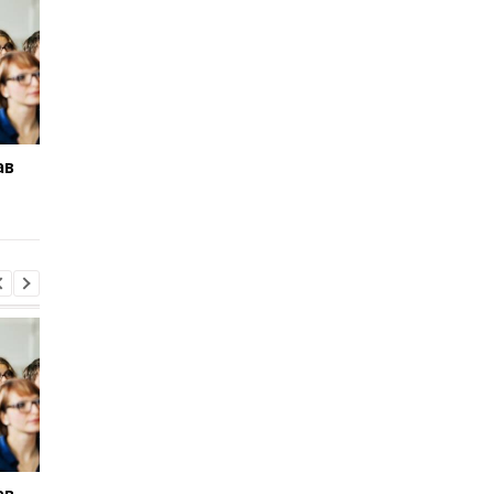
ав
У Павлограді удар РФ
Зеленський розповів
знищив депо Укрпошти:
про антибалістику
загинули дві працівниці
Freyja
ав
У Павлограді удар РФ
Зеленський розповів