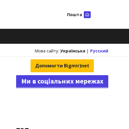
Пошта
Шукати
Мова сайту:
Українська
|
Русский
Допомогти Bigmir)net
Ми в соціальних мережах