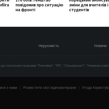
ибіга
повідомив про ситуацію
зміни для вчителів і
на фронті
студентів
Нерухомість
Новини
 що позначені знаками "Реклама", "PR", "Спецпроект", "Новини компа
ися з нами
|
Розмістити свої відеоматеріали
|
Угода Користув