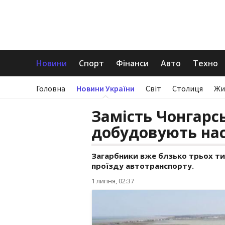
Новини
Спорт
Фінанси
Авто
Техно
Головна
Новини України
Світ
Столиця
Жи
Замість Чонгарсь
добудовують нас
Загарбники вже блзько трьох т
проїзду автотранспорту.
1 липня, 02:37