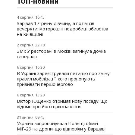
ТОП-новини
4 серпня, 16:45
Зарізав 17-річну дівчину, а потім сів
вечеряти: моторошні подробиці вбивства
на Київщині
2 серпня, 22:18
ЗМІ: У ресторані в Москві загинула дочка
генерала
6 серпня, 16:30
В Україні зареєстрували петицію про зміну
правил мобілізації: кого пропонують
призивати першочергово
6 серпня, 13:20
Віктор Ющенко отримав нову посаду: що
відомо про його призначення
31 липня, 09:45
Україна запропонувала Польщі обмін
МіГ-29 на дрони: що відповіли у Варшаві