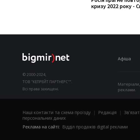
кризу 2022 року - С
Афіша
© 2000-2024,
ТОВ "КЕПРЕЙТ ПАРТНЕРС"".
Матеріали,
Всі права захищені.
реклами.
Наші контакти та схема проїзду
|
Редакція
|
Зв'язат
персональних даних
Реклама на сайті:
Відділ продажів digital реклами