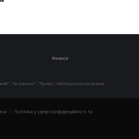
знищив депо Укрпошти:
про антибалістику
загинули дві працівниці
Freyja
Фінанси
ній", "Актуально", "Промо", публікуються на правах
ача
|
Політика у сфері конфіденційності та