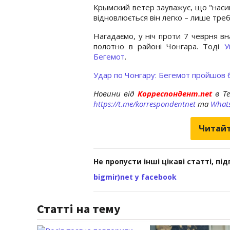
Крымский ветер зауважує, що "насип
відновлюється він легко – лише тре
Нагадаємо, у ніч проти 7 чеврня в
полотно в районі Чонгара. Тоді
У
Бегемот
.
Удар по Чонгару: Бегемот пройшов
Новини від
Корреспондент.net
в T
https://t.me/korrespondentnet
та
What
Читайт
Не пропусти інші цікаві статті, пі
bigmir)net у facebook
Статті на тему