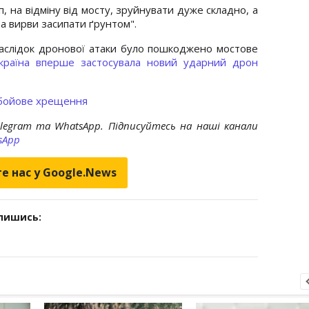
, на відміну від мосту, зруйнувати дуже складно, а
ба вирви засипати ґрунтом".
наслідок дронової атаки було пошкоджено мостове
країна вперше застосувала новий ударний дрон
 бойове хрещення
elegram та WhatsApp. Підписуйтесь на наші канали
sApp
е нас у Google.News
дпишись: