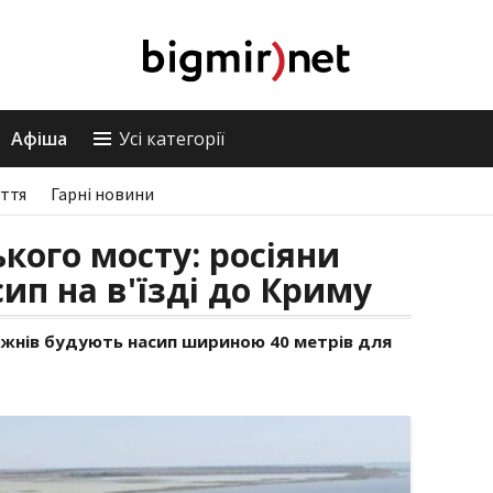
Афіша
Усі категорії
ття
Гарні новини
кого мосту: росіяни
ип на в'їзді до Криму
ижнів будують насип шириною 40 метрів для