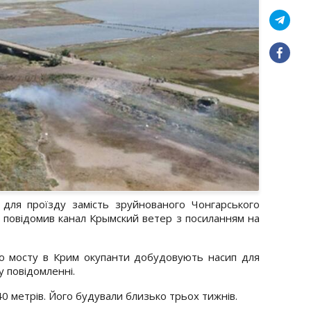
 для проїзду замість зруйнованого Чонгарського
, повідомив канал Крымский ветер з посиланням на
го мосту в Крим окупанти добудовують насип для
у повідомленні.
 метрів. Його будували близько трьох тижнів.