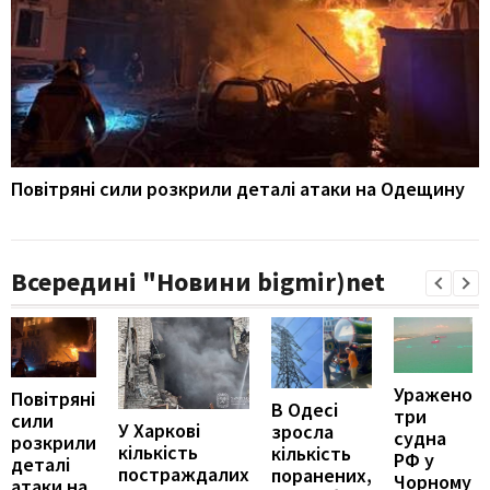
Повітряні сили розкрили деталі атаки на Одещину
Всередині "Новини bigmir)net
Уражено
Повітряні
В Одесі
три
сили
У Харкові
зросла
судна
розкрили
кількість
кількість
РФ у
деталі
постраждалих
поранених,
Чорному
атаки на