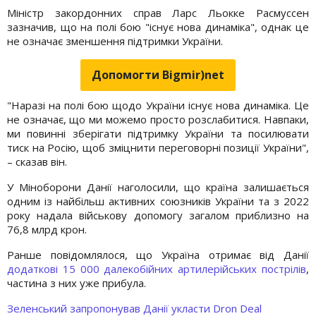
Міністр закордонних справ Ларс Льокке Расмуссен
зазначив, що на полі бою "існує нова динаміка", однак це
не означає зменшення підтримки України.
Допомогти Bigmir)net
"Наразі на полі бою щодо України існує нова динаміка. Це
не означає, що ми можемо просто розслабитися. Навпаки,
ми повинні зберігати підтримку України та посилювати
тиск на Росію, щоб зміцнити переговорні позиції України",
– сказав він.
У Міноборони Данії наголосили, що країна залишається
одним із найбільш активних союзників України та з 2022
року надала військову допомогу загалом приблизно на
76,8 млрд крон.
Ранше повідомлялося, що Україна отримає від Данії
додаткові 15 000 далекобійних артилерійських пострілів
,
частина з них уже прибула.
Зеленський запропонував Данії укласти Dron Deal