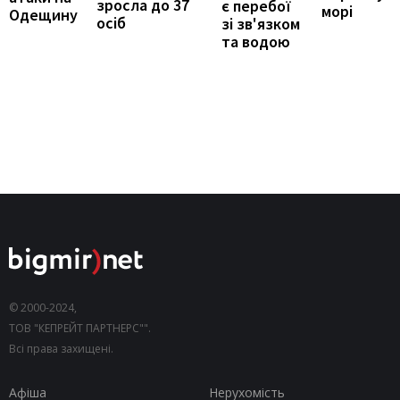
зросла до 37
є перебої
морі
Одещину
осіб
зі зв'язком
та водою
© 2000-2024,
ТОВ "КЕПРЕЙТ ПАРТНЕРС"".
Всі права захищені.
Афіша
Нерухомість