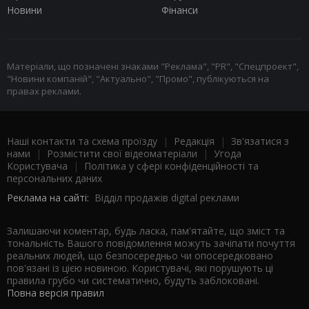
Новини
Фінанси
Матеріали, що позначені знаками "Реклама", "PR", "Спецпроект",
"Новини компаній", "Актуально", "Промо", публікуються на
правах реклами.
Наші контакти та схема проїзду
|
Редакція
|
Зв'язатися з
нами
|
Розмістити свої відеоматеріали
|
Угода
Користувача
|
Політика у сфері конфіденційності та
персональних даних
Реклама на сайті:
Відділ продажів digital реклами
Залишаючи коментар, будь ласка, пам'ятайте, що зміст та
тональність Вашого повідомлення можуть зачіпати почуття
реальних людей, що безпосередньо чи опосередковано
пов'язані із цією новиною. Користувачі, які порушують ці
правила грубо чи систематично, будуть заблоковані.
Повна версія правил