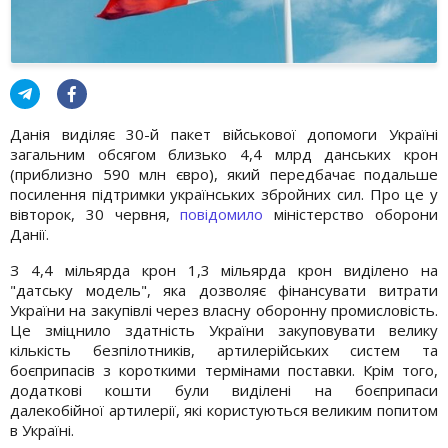
Данія виділяє 30-й пакет військової допомоги Україні
загальним обсягом близько 4,4 млрд данських крон
(приблизно 590 млн євро), який передбачає подальше
посилення підтримки українських збройних сил. Про це у
вівторок, 30 червня,
повідомило
міністерство оборони
Данії.
З 4,4 мільярда крон 1,3 мільярда крон виділено на
"датську модель", яка дозволяє фінансувати витрати
України на закупівлі через власну оборонну промисловість.
Це зміцнило здатність України закуповувати велику
кількість безпілотників, артилерійських систем та
боєприпасів з короткими термінами поставки. Крім того,
додаткові кошти були виділені на боєприпаси
далекобійної артилерії, які користуються великим попитом
в Україні.