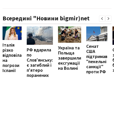
Всередині "Новини bigmir)net
Італія
Сенат
Україна та
РФ вдарила
різко
США
Польща
по
відповіла
підтримав
завершили
Слов'янську:
на
"пекельні
ексгумації
є загиблий і
погрози
санкції"
на Волині
п'ятеро
Іспанії
проти РФ
поранених