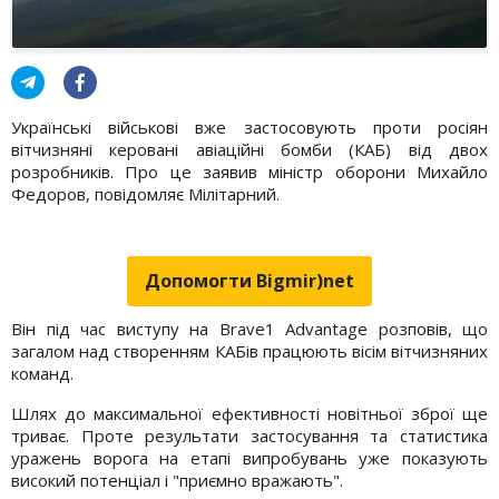
Українські військові вже застосовують проти росіян
вітчизняні керовані авіаційні бомби (КАБ) від двох
розробників. Про це заявив міністр оборони Михайло
Федоров, повідомляє Мілітарний.
Допомогти Bigmir)net
Він під час виступу на Brave1 Advantage розповів, що
загалом над створенням КАБів працюють вісім вітчизняних
команд.
Шлях до максимальної ефективності новітньої зброї ще
триває. Проте результати застосування та статистика
уражень ворога на етапі випробувань уже показують
високий потенціал і "приємно вражають".