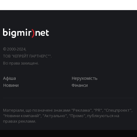
© 2000-2024,
ТОВ "КЕПРЕЙТ ПАРТНЕРС"".
Всі права захищені.
Афіша
Нерухомість
Новини
Фінанси
Матеріали, що позначені знаками "Реклама", "PR", "Спецпроект",
"Новини компаній", "Актуально", "Промо", публікуються на
правах реклами.