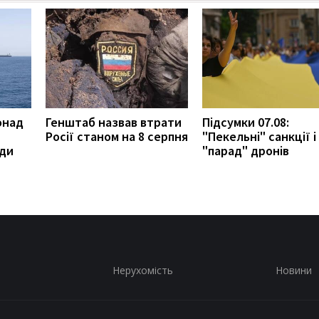
онад
Генштаб назвав втрати
Підсумки 07.08:
Росії станом на 8 серпня
"Пекельні" санкції і
ади
"парад" дронів
Нерухомість
Новини