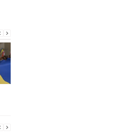
У ДСНС повідомили нові
Захід попередив Рос
деталі атаки РФ на
через її нові дії у Гру
Київщину