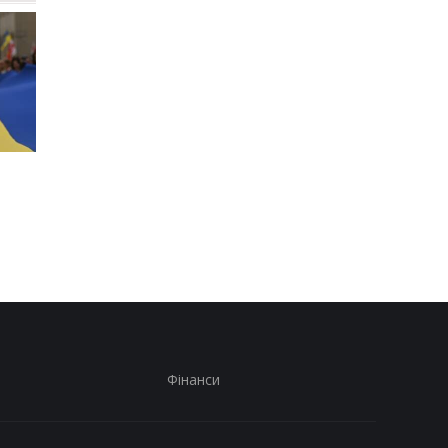
У ДСНС повідомили нові
Захід попередив Рос
деталі атаки РФ на
через її нові дії у Гру
Київщину
Фінанси