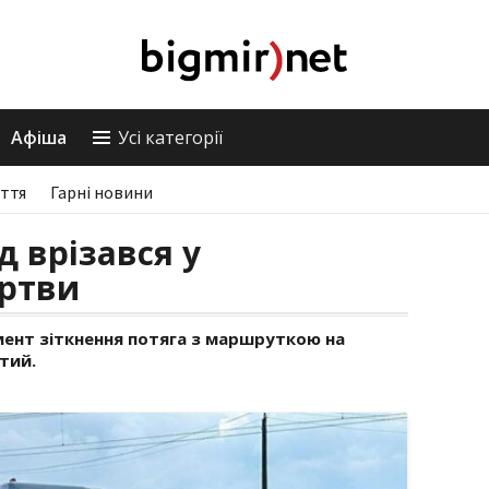
Афіша
Усі категорії
ття
Гарні новини
д врізався у
ертви
нт зіткнення потяга з маршруткою на
тий.