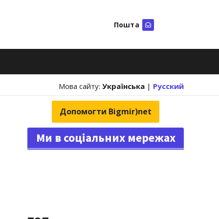
Пошта
Шукати
Мова сайту:
Українська
|
Русский
Допомогти Bigmir)net
Ми в соціальних мережах