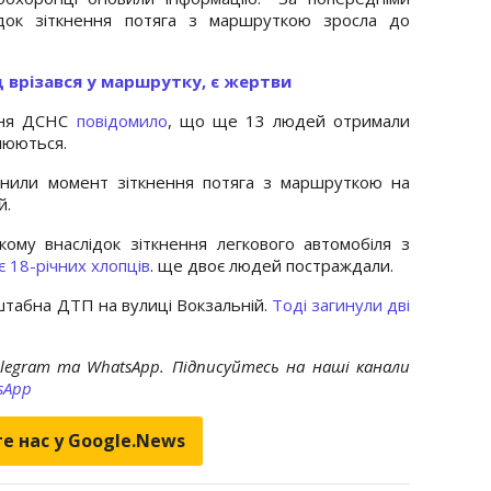
лідок зіткнення потяга з маршруткою зросла до
зд врізався у маршрутку, є жертви
іння ДСНС
повідомило
, що ще 13 людей отримали
люються.
нили момент зіткнення потяга з маршруткою на
й.
му внаслідок зіткнення легкового автомобіля з
є 18-річних хлопців
. ще двоє людей постраждали.
штабна ДТП на вулиці Вокзальній.
Тоді загинули дві
elegram та WhatsApp. Підписуйтесь на наші канали
sApp
е нас у Google.News