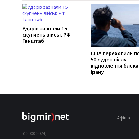
Ударів зазнали 15
скупчень військ РФ -
Генштаб
США перехопили п
50 суден після
відновлення блок
Ірану
Афіша
© 2000-2024,