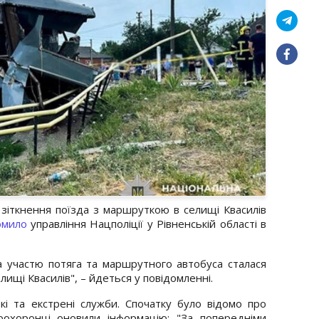
зіткнення поїзда з маршруткою в селищі Квасилів
омило
управління Нацполіції у Рівненській області в
 участю потяга та маршрутного автобуса сталася
елищі Квасилів", – йдеться у повідомленні.
кі та екстрені служби. Спочатку було відомо про
оохоронці оновили інформацію: "За попередніми