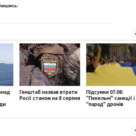
дпишись:
онад
Генштаб назвав втрати
Підсумки 07.08:
Росії станом на 8 серпня
"Пекельні" санкції і
ади
"парад" дронів