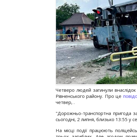
Четверо людей загинули внаслідок 
Рівненського району. Про це
повід
четвер, .
"Дорожньо-транспортна пригода за
сьогодні, 2 липня, близько 13:55 у с
На місці події працюють поліцейсь
трьох загиблих. Але згодом прав