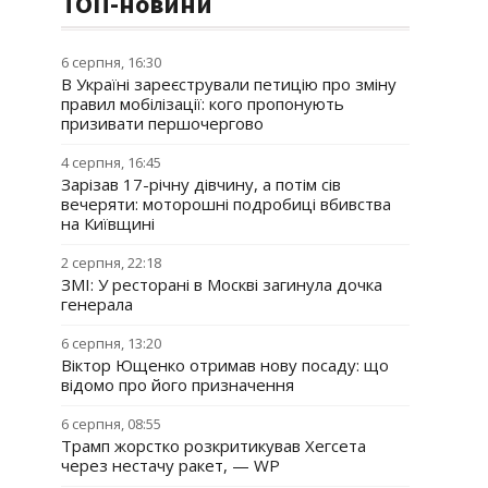
ТОП-новини
6 серпня, 16:30
В Україні зареєстрували петицію про зміну
правил мобілізації: кого пропонують
призивати першочергово
4 серпня, 16:45
Зарізав 17-річну дівчину, а потім сів
вечеряти: моторошні подробиці вбивства
на Київщині
2 серпня, 22:18
ЗМІ: У ресторані в Москві загинула дочка
генерала
6 серпня, 13:20
Віктор Ющенко отримав нову посаду: що
відомо про його призначення
6 серпня, 08:55
Трамп жорстко розкритикував Хегсета
через нестачу ракет, — WP