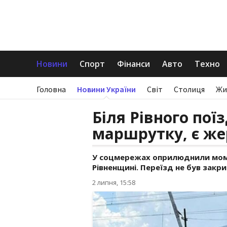
Новини
Спорт
Фінанси
Авто
Техно
Головна
Новини України
Світ
Столиця
Жи
Біля Рівного поїз
маршрутку, є ж
У соцмережах оприлюднили моме
Рівненщині. Переїзд не був закри
2 липня, 15:58