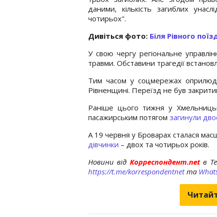
даними, кількість загиблих унас
чотирьох".
Дивіться фото:
Біля Рівного пої
У свою чергу регіональне управл
травми. Обставини трагедії встанов
Тим часом у соцмережах оприлюд
Рівненщині. Переїзд не був закрити
Раніше цього тижня у Хмельницько
пасажирським потягом
загинули дво
А 19 червня у Броварах сталася мас
дівчинки
– двох та чотирьох років.
Новини від
Корреспондент.net
в T
https://t.me/korrespondentnet
та
What
Читайт