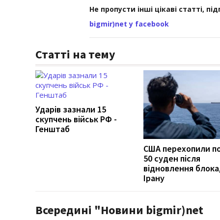
Не пропусти інші цікаві статті, пі
bigmir)net у facebook
Статті на тему
Ударів зазнали 15
скупчень військ РФ -
Генштаб
США перехопили п
50 суден після
відновлення блок
Ірану
Всередині "Новини bigmir)net