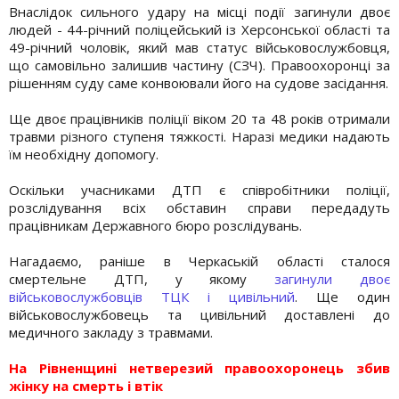
Внаслідок сильного удару на місці події загинули двоє
людей - 44-річний поліцейський із Херсонської області та
49-річний чоловік, який мав статус військовослужбовця,
що самовільно залишив частину (СЗЧ). Правоохоронці за
рішенням суду саме конвоювали його на судове засідання.
Ще двоє працівників поліції віком 20 та 48 років отримали
травми різного ступеня тяжкості. Наразі медики надають
їм необхідну допомогу.
Оскільки учасниками ДТП є співробітники поліції,
розслідування всіх обставин справи передадуть
працівникам Державного бюро розслідувань.
Нагадаємо, раніше в Черкаській області сталося
смертельне ДТП, у якому
загинули двоє
військовослужбовців ТЦК і цивільний
. Ще один
військовослужбовець та цивільний доставлені до
медичного закладу з травмами.
На Рівненщині нетверезий правоохоронець збив
жінку на смерть і втік