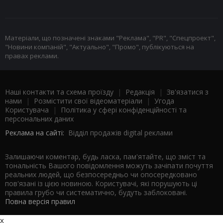
Матеріали, що позначені знаками "Реклама", "PR", "Спецпроект",
"Новини компаній", "Актуально", "Промо", публікуються на
правах реклами.
Наші контакти та схема проїзду
|
Редакція
|
Зв'язатися з
нами
|
Розмістити свої відеоматеріали
|
Угода
Користувача
|
Політика у сфері конфіденційності та
персональних даних
Реклама на сайті:
Відділ продажів digital реклами
Залишаючи коментар, будь ласка, пам'ятайте, що зміст та
тональність Вашого повідомлення можуть зачіпати почуття
реальних людей, що безпосередньо чи опосередковано
пов'язані із цією новиною. Користувачі, які порушують ці
правила грубо чи систематично, будуть заблоковані.
Повна версія правил
x