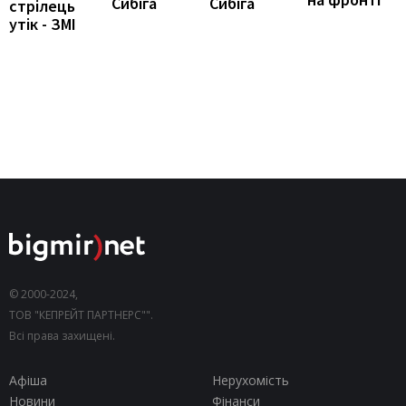
Сибіга
Сибіга
стрілець
утік - ЗМІ
© 2000-2024,
ТОВ "КЕПРЕЙТ ПАРТНЕРС"".
Всі права захищені.
Афіша
Нерухомість
Новини
Фінанси