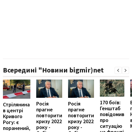
Всередині "Новини bigmir)net
170 боїв:
Росія
Росія
Стрілянина
Генштаб
прагне
прагне
в центрі
повідомив
повторити
повторити
Кривого
про
кризу 2022
кризу 2022
Рогу: є
ситуацію
року -
року -
поранений,
на фронті