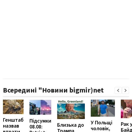
Всередині "Новини bigmir)net
Генштаб
Підсумки
У Польщі
Рак 
Близька до
назвав
08.08:
чоловік,
Бай
Трампа
втрати