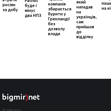
Patriot
який
пош
компанія
росіян
буде і
нападав
на к
збирається
за добу
мінус
на
бурити у
два НПЗ
українців,
Гренландії
сам
без
прийшов
дозволу
до
влади
відділку
© 2000-2024,