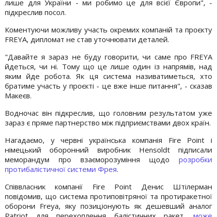
лише для України - ми робимо це для всієї Європи", -
підкреслив посол.
Коментуючи можливу участь окремих компаній та проєкту
FREYA, дипломат не став уточнювати деталей.
"Давайте я зараз не буду говорити, чи саме про FREYA
йдеться, чи ні. Тому що це лише один із напрямів, над
яким йде робота. Як ця система називатиметься, хто
братиме участь у проєкті - це вже інше питання", - сказав
Макеєв.
Водночас він підкреслив, що головним результатом уже
зараз є пряме партнерство між підприємствами двох країн.
Нагадаємо, у червні українська компанія Fire Point і
німецький оборонний виробник Hensoldt підписали
меморандум про взаєморозуміння щодо
розробки
протибалістичної системи Фрея
.
Співвласник компанії Fire Point Денис Штілерман
повідомив, що система протиповітряної та протиракетної
оборони Freya, яку позиціонують як дешевший аналог
Patriot для перехоплення балістичних ракет,
може