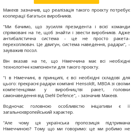
Макеєв зазначив, що реалізація такого проєкту потребує
кооперації багатьох виробників.
"Ми бачимо, що зусилля президента і всієї команди
спрямовані на те, щоб знайти і звести виробників. Адже
антибалістична система - це не просто ракета-
перехоплювач. Це двигун, система наведення, радари", -
зауважив посол.
Він вказав на те, що Німеччина має всі необхідні
технологічні компоненти для такого проєкту.
"І в Німеччині, в принципі, є всі необхідні складові для
цього: прекрасні радари компанії Hensoldt, MBDA зі своїми
компетенціями у виробництві ракет, головки
самонаведення від Diehl Defence", - зазначив Макеєв.
Водночас головною особливістю ініціативи є її
загальноєвропейський характер.
"Але чому ця українська пропозиція підтримана
Німеччиною? Тому що ми говоримо: це ми робимо не