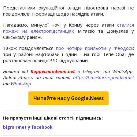
Представники окупаційної влади півострова наразі не
повідомляли інформації щодо наслідків атаки.
Нагадаємо, минулої ночі у Криму через атаки
сталися
пожежі на електропідстанціях
Мітяєво та Донузлав у
Сакському районі.
Також повідомляється
про чотири прильоти у Феодосії
:
три у районі нафтобази і один – на горі Тепе-Оба, де
розташовані позиції РЛС під куполами.
Новини від
Корреспондент.net
в Telegram та WhatsApp.
Підписуйтесь на наші канали
https://t.me/korrespondentnet
та
WhatsApp
Читайте нас у Google.News
Не пропусти інші цікаві статті, підпишись:
bigmir)net у facebook