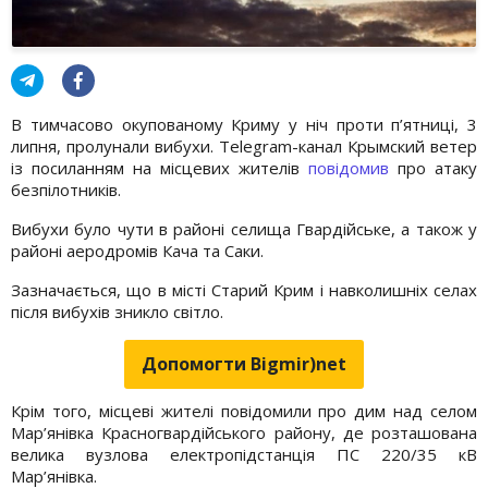
В тимчасово окупованому Криму у ніч проти п’ятниці, 3
липня, пролунали вибухи. Telegram-канал Крымский ветер
із посиланням на місцевих жителів
повідомив
про атаку
безпілотників.
Вибухи було чути в районі селища Гвардійське, а також у
районі аеродромів Кача та Саки.
Зазначається, що в місті Старий Крим і навколишніх селах
після вибухів зникло світло.
Допомогти Bigmir)net
Крім того, місцеві жителі повідомили про дим над селом
Мар’янівка Красногвардійського району, де розташована
велика вузлова електропідстанція ПС 220/35 кВ
Мар’янівка.