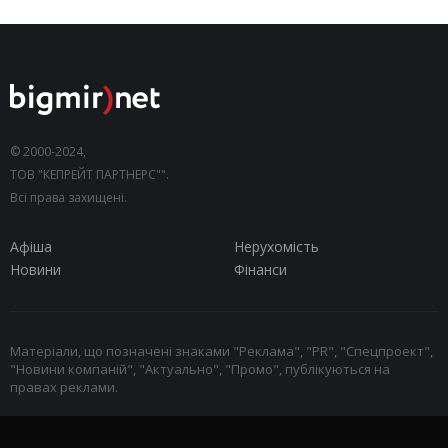
© 2000-2024,
ТОВ "КЕПРЕЙТ ПАРТНЕРС"".
Всі права захищені.
Афіша
Нерухомість
Новини
Фінанси
Матеріали, що позначені знаками "Реклама", "PR", "Спецпроект",
"Новини компаній", "Актуально", "Промо", публікуються на
правах реклами.