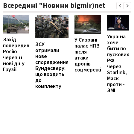
Всередині "Новини bigmir)net
Україна
Захід
У Сизрані
хоче
ЗСУ
попередив
палає НПЗ
бити по
отримали
Росію
після
пускових
нове
через її
атаки
РФ
спорядження
нові дії у
дронів -
через
Бундесверу:
Грузії
соцмережі
Starlink,
що входить
Маск
до
проти -
комплекту
ЗМІ