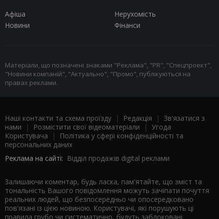
Афіша
Нерухомість
Новини
Фінанси
Матеріали, що позначені знаками "Реклама", "PR", "Спецпроект",
"Новини компаній", "Актуально", "Промо", публікуються на
правах реклами.
Наші контакти та схема проїзду
|
Редакція
|
Зв'язатися з
нами
|
Розмістити свої відеоматеріали
|
Угода
Користувача
|
Політика у сфері конфіденційності та
персональних даних
Реклама на сайті:
Відділ продажів digital реклами
Залишаючи коментар, будь ласка, пам'ятайте, що зміст та
тональність Вашого повідомлення можуть зачіпати почуття
реальних людей, що безпосередньо чи опосередковано
пов'язані із цією новиною. Користувачі, які порушують ці
правила грубо чи систематично, будуть заблоковані.