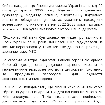
Сибіга нагадав, що Японія допомогла Україні на понад 20
млрд доларів з 2022 року. Йдеться про фінансову,
гуманітарну, медичну, освітню, енергетичну підтримку.
Японське обладнання допомагає українцям проходити
воєнні зими, починаючи з зими 2022-2023 років і до зими
2025-2026, яка була найтяжчою в історії нашої держави.
"Водночас мій візит був далеко не лише про вдячність.
Роль України за ці роки змінилася. І це відчувалося на
кожних переговорах у Токіо. Ми вже давно не прохачі", –
зазначив глава МЗС.
За словами міністра, здобутий нашою героїчною армією
бойовий досвід став доданою вартістю України й
геополітичним інструментом, який дипломати "системно
та продумано застосують для здобуття
зовнішньополітичних переваг".
Раніше ЗМІ повідомляли, що Японія хоче обміняти свою
зброю на українські дрони. Ця ідея виникла після того, як
Київ звернувся до Токіо щодо цього, повідомило
дипломатичне джерело. Остаточне рішення буде