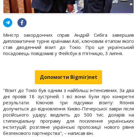
Міністр закордонних справ Андрій Сибіга завершив
дипломатичне турне країнами Азії, ключовим етапом якого
став дводенний візит до Токіо. Про це український
посадовець повідомив у Фейсбук в п’ятницю, 3 липня.
Допомогти Bigmir)net
"Візит до Токіо був одним з найбільш інтенсивних. За два
дні провів 18 зустрічей. І всі вони були про конкретні
результати. Ключові три підсумки візиту: Японія
долучиться до відновлення Києво-Печерської лаври після
російського удару; виділить до 500 тис. доларів на
стипендіальну програму для посилення українських
інституцій; розгляне українські пропозиції нового рівня
безпекового партнерства", – написав він.