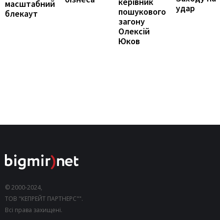
керівник
масштабний
удар
пошукового
блекаут
загону
Олексій
Юков
© 2000-2024,
ТОВ "КЕПРЕЙТ ПАРТНЕРС"".
Всі права захищені.