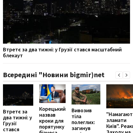
Втретє за два тижні: у Грузії стався масштабний
блекаут
Всередині "Новини bigmir)net
Корецький
Вивозив
Втретє за
"Намагают
назвав
тіла
два тижні: у
зламати
кроки для
полеглих:
Грузії
Київ". Реак
порятунку
загинув
стався
Заходу на
бізнеса