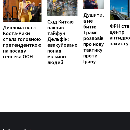
Душити,
а не
Схід Китаю
ФРН ств
бити:
накрив
Дипломатка з
центр
Трамп
тайфун
Коста-Рики
антидро
розповів
Дельфін:
стала головною
захисту
про нову
евакуйовано
претенденткою
тактику
понад
на посаду
проти
мільйон
генсека ООН
Ірану
людей