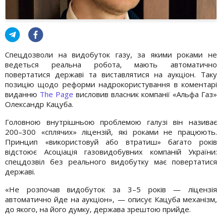
Спецдозволи на видобуток газу, за якими роками не
ведеться реальна робота, мають автоматично
повертатися державі та виставлятися на аукціон. Таку
позицію щодо реформи надрокористування в коментарі
виданню
The Page
висловив власник компанії «Альфа Газ»
Олександр Кацуба.
Головною внутрішньою проблемою галузі він називає
200–300 «сплячих» ліцензій, які роками не працюють.
Принцип «використовуй або втратиш» багато років
відстоює Асоціація газовидобувних компаній України:
спецдозвіл без реального видобутку має повертатися
державі.
«Не розпочав видобуток за 3–5 років — ліцензія
автоматично йде на аукціон», — описує Кацуба механізм,
до якого, на його думку, держава зрештою прийде.