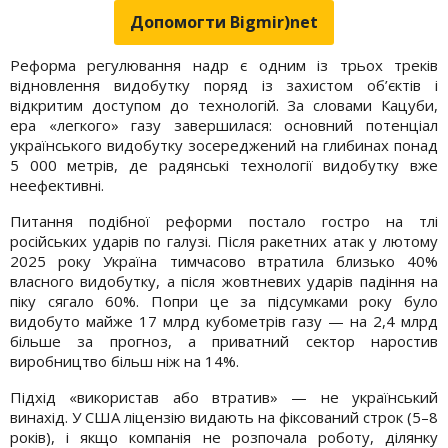
Допомогти Bigmir)net
Реформа регулювання надр є одним із трьох треків
відновлення видобутку поряд із захистом об’єктів і
відкритим доступом до технологій. За словами Кацуби,
ера «легкого» газу завершилася: основний потенціал
українського видобутку зосереджений на глибинах понад
5 000 метрів, де радянські технології видобутку вже
неефективні.
Питання подібної реформи постало гостро на тлі
російських ударів по галузі. Після ракетних атак у лютому
2025 року Україна тимчасово втратила близько 40%
власного видобутку, а після жовтневих ударів падіння на
піку сягало 60%. Попри це за підсумками року було
видобуто майже 17 млрд кубометрів газу — на 2,4 млрд
більше за прогноз, а приватний сектор наростив
виробництво більш ніж на 14%.
Підхід «використав або втратив» — не український
винахід. У США ліцензію видають на фіксований строк (5–8
років), і якщо компанія не розпочала роботу, ділянку