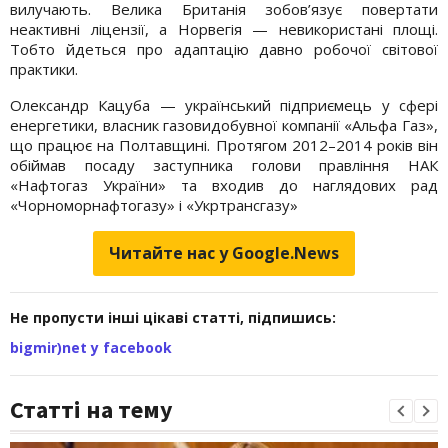
вилучають. Велика Британія зобов’язує повертати
неактивні ліцензії, а Норвегія — невикористані площі.
Тобто йдеться про адаптацію давно робочої світової
практики.
Олександр Кацуба — український підприємець у сфері
енергетики, власник газовидобувної компанії «Альфа Газ»,
що працює на Полтавщині. Протягом 2012–2014 років він
обіймав посаду заступника голови правління НАК
«Нафтогаз України» та входив до наглядових рад
«Чорноморнафтогазу» і «Укртрансгазу»
Читайте нас у Google.News
Не пропусти інші цікаві статті, підпишись:
bigmir)net у facebook
Статті на тему