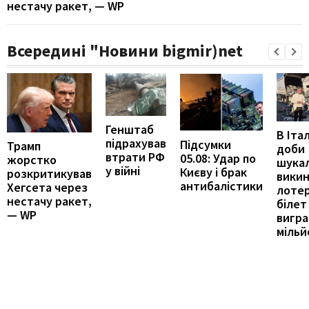
нестачу ракет, — WP
Всередині "Новини bigmir)net
Генштаб
В Італ
підрахував
Підсумки
Трамп
доби
втрати РФ
05.08: Удар по
жорстко
шука
у війні
Києву і брак
розкритикував
вики
антибалістики
Хегсета через
лоте
нестачу ракет,
білет
— WP
вигра
мільй