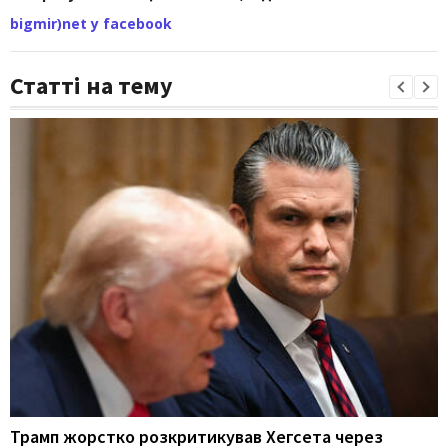
bigmir)net у facebook
Статті на тему
Трамп жорстко розкритикував Хегсета через