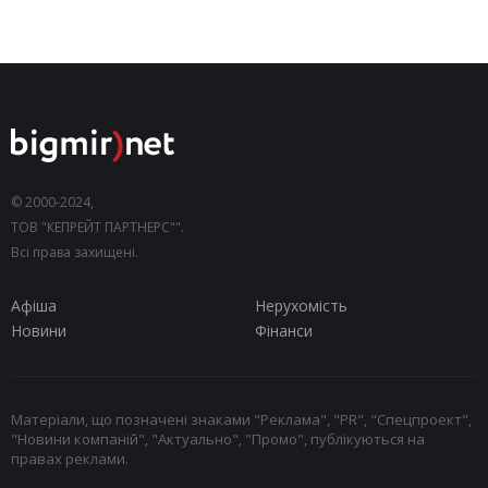
© 2000-2024,
ТОВ "КЕПРЕЙТ ПАРТНЕРС"".
Всі права захищені.
Афіша
Нерухомість
Новини
Фінанси
Матеріали, що позначені знаками "Реклама", "PR", "Спецпроект",
"Новини компаній", "Актуально", "Промо", публікуються на
правах реклами.