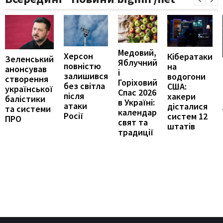
Медовий,
Херсон
Кібератаки
Зеленський
Яблучний
повністю
на
анонсував
і
залишився
водогони
створення
Горіховий
без світла
США:
української
Спас 2026
після
хакери
балістики
в Україні:
атаки
дісталися
та системи
календар
Росії
систем 12
ПРО
свят та
штатів
традиції