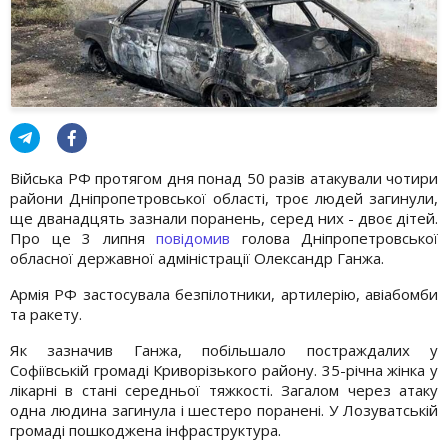
Війська РФ протягом дня понад 50 разів атакували чотири
райони Дніпропетровської області, троє людей загинули,
ще дванадцять зазнали поранень, серед них - двоє дітей.
Про це 3 липня
повідомив
голова Дніпропетровської
обласної державної адміністрації Олександр Ганжа.
Армія РФ застосувала безпілотники, артилерію, авіабомби
та ракету.
Як зазначив Ганжа, побільшало постраждалих у
Софіївській громаді Криворізького району. 35-річна жінка у
лікарні в стані середньої тяжкості. Загалом через атаку
одна людина загинула і шестеро поранені. У Лозуватській
громаді пошкоджена інфраструктура.