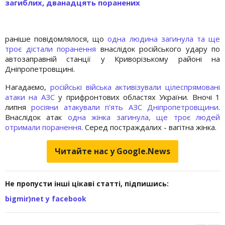
загиблих, дванадцять поранених
раніше повідомлялося, що
одна людина загинула та ще
троє дістали поранення
внаслідок російського удару по
автозаправній станції у Криворізькому районі на
Дніпропетровщині.
Нагадаємо,
російські війська активізували цілеспрямовані
атаки на АЗС
у прифронтових областях України. Вночі 1
липня
росіяни атакували п'ять АЗС Дніпропетровщини
.
Внаслідок атак
одна жінка загинула, ще троє людей
отримали поранення
. Серед постраждалих - вагітна жінка.
Читайте нас у Google.News
Не пропусти інші цікаві статті, підпишись:
bigmir)net у facebook