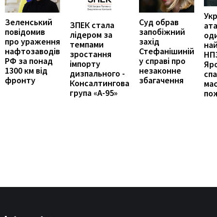
Укр
Зеленський
Суд обрав
ЗПЕК стала
ат
повідомив
запобіжний
лідером за
оди
про ураження
захід
темпами
на
нафтозаводів
Стефанішиній
зростання
НПЗ
РФ за понад
у справі про
імпорту
Яр
1300 км від
незаконне
дизпального -
сп
фронту
збагачення
Консалтингова
ма
група «А-95»
по