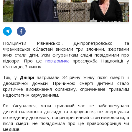
Поліціянти Рівненської, Дніпропетровської та
Франківської областей викрили три злочини, жертвами
яких стали діти. Усім фігуранткам слідчі повідомили про
підозри. Про це
повідомила
пресслужба Нацполіції у
п'ятницю, 3 липня.
Так, у
Дніпрі
затримали 34-річну жінку після смерті її
двомісячної доньки. Причиною смерті дитини стало
критичне виснаження організму, спричинене тривалим
недостатнім харчуванням.
Як з'ясувалося, мати тривалий час не забезпечувала
дитині належного догляду та харчування, не звернулася
по медичну допомогу, попри критичний стан немовляти, а
після смерті не повідомила про це правоохоронців чи
медиків.