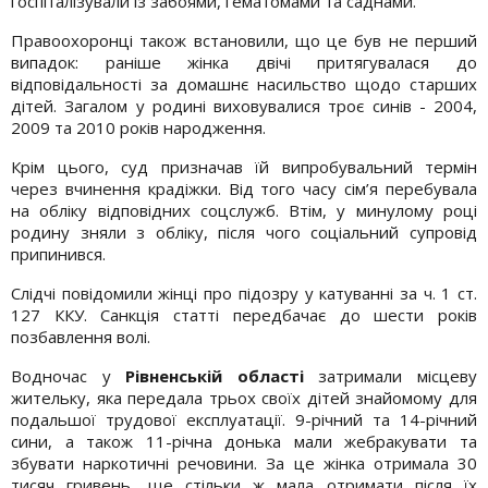
госпіталізували із забоями, гематомами та саднами.
Правоохоронці також встановили, що це був не перший
випадок: раніше жінка двічі притягувалася до
відповідальності за домашнє насильство щодо старших
дітей. Загалом у родині виховувалися троє синів - 2004,
2009 та 2010 років народження.
Крім цього, суд призначав їй випробувальний термін
через вчинення крадіжки. Від того часу сім’я перебувала
на обліку відповідних соцслужб. Втім, у минулому році
родину зняли з обліку, після чого соціальний супровід
припинився.
Слідчі повідомили жінці про підозру у катуванні за ч. 1 ст.
127 ККУ. Санкція статті передбачає до шести років
позбавлення волі.
Водночас у
Рівненській області
затримали місцеву
жительку, яка передала трьох своїх дітей знайомому для
подальшої трудової експлуатації. 9-річний та 14-річний
сини, а також 11-річна донька мали жебракувати та
збувати наркотичні речовини. За це жінка отримала 30
тисяч гривень, ще стільки ж мала отримати після їх