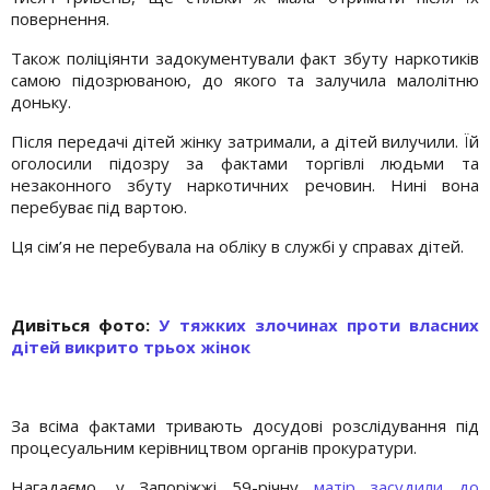
повернення.
Також поліціянти задокументували факт збуту наркотиків
самою підозрюваною, до якого та залучила малолітню
доньку.
Після передачі дітей жінку затримали, а дітей вилучили. Їй
оголосили підозру за фактами торгівлі людьми та
незаконного збуту наркотичних речовин. Нині вона
перебуває під вартою.
Ця сім’я не перебувала на обліку в службі у справах дітей.
Дивіться фото:
У тяжких злочинах проти власних
дітей викрито трьох жінок
За всіма фактами тривають досудові розслідування під
процесуальним керівництвом органів прокуратури.
Нагадаємо, у Запоріжжі 59-річну
матір засудили до