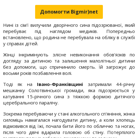
Допомогти Bigmir)net
Нині із сім'ї вилучили дворічного сина підозрюваної, який
перебуває під наглядом медиків. Попередньо
встановлено, що родина не перебувала на обліку в службі
у справах дітей.
Жінці інкримінують злісне невиконання обов'язків по
догляду за дитиною та залишення малолітньої дитини
без допомоги, що спричинило смерть. Їй загрожує до
восьми років позбавлення волі.
Тоді як на
Івано-Франківщині
затримали 44-річну
мешканку Солотвинської громади, яка підозрюється у
катуванні 15-річного сина з тяжкою формою дитячого
церебрального паралічу.
Зокрема перебуваючи у стані алкогольного сп'яніння, жінка
силоміць намагалася нагодувати дитину, а коли хлопець
відмовився від їжі, почала бити його по обличчю та ногах,
після чого двічі вдарила головою об стіну. Потерпілого