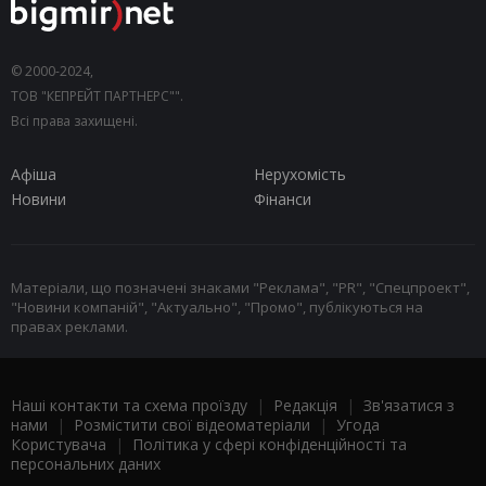
© 2000-2024,
ТОВ "КЕПРЕЙТ ПАРТНЕРС"".
Всі права захищені.
Афіша
Нерухомість
Новини
Фінанси
Матеріали, що позначені знаками "Реклама", "PR", "Спецпроект",
"Новини компаній", "Актуально", "Промо", публікуються на
правах реклами.
Наші контакти та схема проїзду
|
Редакція
|
Зв'язатися з
нами
|
Розмістити свої відеоматеріали
|
Угода
Користувача
|
Політика у сфері конфіденційності та
персональних даних