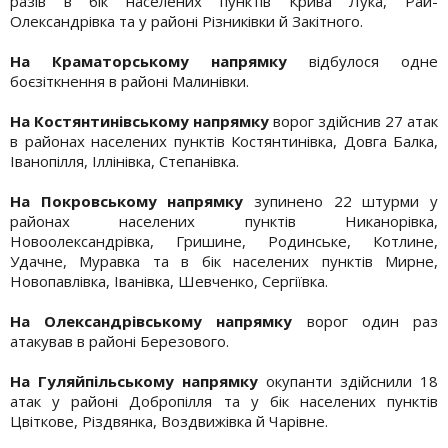
разів в бік населених пунктів Крива Лука, Рай-
Олександрівка та у районі Різниківки й Закітного.
На Краматорському напрямку
відбулося одне
боєзіткнення в районі Малинівки.
На Костянтинівському напрямку
ворог здійснив 27 атак
в районах населених пунктів Костянтинівка, Довга Балка,
Іванопілля, Іллінівка, Степанівка.
На Покровському напрямку
зупинено 22 штурми у
районах населених пунктів Никанорівка,
Новоолександрівка, Гришине, Родинське, Котлине,
Удачне, Муравка та в бік населених пунктів Мирне,
Новопавлівка, Іванівка, Шевченко, Сергіївка.
На Олександрівському напрямку
ворог один раз
атакував в районі Березового.
На Гуляйпільському напрямку
окупанти здійснили 18
атак у районі Добропілля та у бік населених пунктів
Цвіткове, Різдвянка, Воздвижівка й Чарівне.