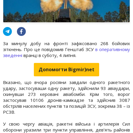
За минулу добу на фронті зафіксовано 268 бойових
зіткнень. Про це повідомив Генштаб ЗСУ
в оперативному
зведенні
вранці в суботу, 4 липня.
Допомогти Bigmir)net
Вказано, що вчора росіяни завдали одного ракетного
удару, застосуваши одну ракету, здійснили 93 авіаудари,
скинувши 273 керовані авіабомби. Крім того, ворог
застосував 10106 дронів-камікадзе та здійснив 3087
обстрілів населених пунктів та позицій ЗСУ, зокрема 38 – із
РСЗВ.
У свою чергу авіація, ракетні війська і артилерія Сил
оборони уразили три пункти управління, дев’ять районів