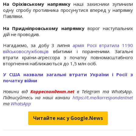
На Оріхівському напрямку
наші захисники зупинили
одну спробу противника просунутися вперед у напрямку
Павлівки.
На Придніпровському напрямку
ворог наступальних
дій не проводив.
Нагадаємо, за добу 3 липня
армія Росії втратила 1190
військовослужбовців
вбитими і пораненими. Загальні
втрати країни-агрессора з початку повномасштабного
вторгнення наближаються до 1,5 млн осіб.
У США назвали загальні втрати України і Росії з
початку війни
Новини від
Корреспондент.net
в Telegram та WhatsApp.
Підписуйтесь на наші канали
https://t.me/korrespondentnet
та
WhatsApp
Читайте нас у Google.News