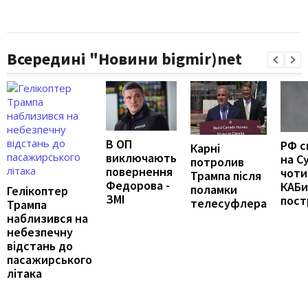
Всередині "Новини bigmir)net
В ОП
РФ с
Карні
виключають
на С
потролив
повернення
чоти
Трампа після
Федорова -
КАБи
поламки
Гелікоптер
ЗМІ
пост
телесуфлера
Трампа
наблизився на
небезпечну
відстань до
пасажирського
літака