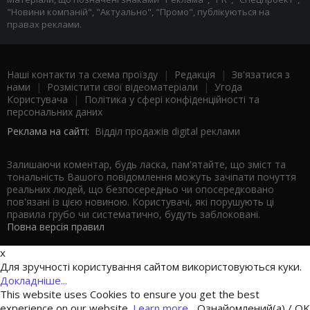
"Новини компаній", "Актуально", "Промо", публікуються на
правах реклами.
Наші контакти та схема проїзду
|
Редакція
|
Зв'язатися з
нами
|
Розмістити свої відеоматеріали
|
Угода
Користувача
|
Політика у сфері конфіденційності та
персональних даних
Реклама на сайті:
Відділ продажів digital реклами
Залишаючи коментар, будь ласка, пам'ятайте, що зміст та
тональність Вашого повідомлення можуть зачіпати почуття
реальних людей, що безпосередньо чи опосередковано
пов'язані із цією новиною. Користувачі, які порушують ці
правила грубо чи систематично, будуть заблоковані.
Повна версія правил
x
Для зручності користування сайтом використовуються куки.
Докладніше...
This website uses Cookies to ensure you get the best
experience on our website.
Learn more...
Ознайомлений(а) / OK