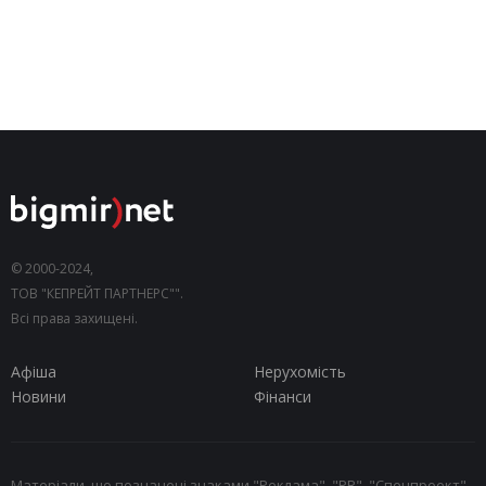
© 2000-2024,
ТОВ "КЕПРЕЙТ ПАРТНЕРС"".
Всі права захищені.
Афіша
Нерухомість
Новини
Фінанси
Матеріали, що позначені знаками "Реклама", "PR", "Спецпроект",