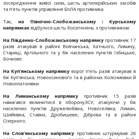
зосередження живої сили, шість артилерійських засобів
та п’ять пунктів управління БпЛА противника.
Так,
на Північно-Слобожанському
і
Курському
напрямках
відбулося шість боєзіткнень з противником.
На Південно-Слобожанському напрямку
противник 17
разів атакував в районі Вовчанська, Хатнього, Лиману,
Стариці, Артільного та у бік населених пунктів Ізбицьке,
Бочкове.
На Куп’янському напрямку
ворог п’ять разів атакував в
бік Куп’янська, Новоосинового та в районах Колісниківки й
Новоплатонівки.
На Лиманському напрямку
противник 15 разів
намагався вклинитися в оборонуЗСУ, атакуючи у бік
населених пунктів Дружелюбівка, Новоселівка, Лиман,
Шийківка, Ставки, Дробишеве, Діброва та в районі
Озерного.
На Слов’янському напрямку
противник штурмував 26