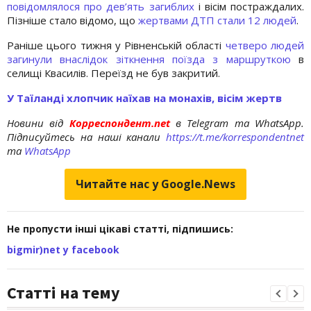
повідомлялося про дев’ять загиблих
і вісім постраждалих.
Пізніше стало відомо, що
жертвами ДТП стали 12 людей
.
Раніше цього тижня у Рівненській області
четверо людей
загинули внаслідок зіткнення поїзда з маршруткою
в
селищі Квасилів. Переїзд не був закритий.
У Таїланді хлопчик наїхав на монахів, вісім жертв
Новини від
Корреспондент.net
в Telegram та WhatsApp.
Підписуйтесь на наші канали
https://t.me/korrespondentnet
та
WhatsApp
Читайте нас у Google.News
Не пропусти інші цікаві статті, підпишись:
bigmir)net у facebook
Статті на тему