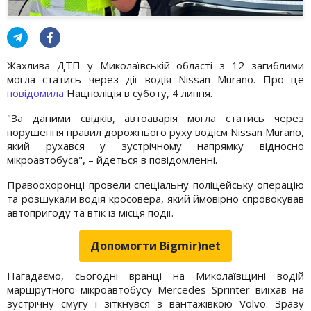
Жахлива ДТП у Миколаївській області з 12 загиблими
могла статись через дії водія Nissan Murano. Про це
повідомила
Нацполіція в суботу, 4 липня.
"За даними свідків, автоаварія могла статись через
порушення правил дорожнього руху водієм Nissan Murano,
який рухався у зустрічному напрямку відносно
мікроавтобуса", – йдеться в повідомленні.
Правоохоронці провели спеціальну поліцейську операцію
та розшукали водія кросовера, який ймовірно спровокував
автопригоду та втік із місця події.
Допомогти Bigmir)net
Нагадаємо, сьогодні вранці на Миколаївщині водій
маршрутного мікроавтобусу Mercedes Sprinter виїхав на
зустрічну смугу і зіткнувся з вантажівкою Volvo. Зразу