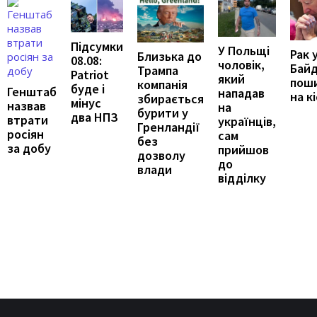
Підсумки
У Польщі
Рак 
Близька до
08.08:
чоловік,
Бай
Трампа
Patriot
який
пош
компанія
буде і
Генштаб
нападав
на к
збирається
мінус
назвав
на
бурити у
два НПЗ
втрати
українців,
Гренландії
росіян
сам
без
за добу
прийшов
дозволу
до
влади
відділку