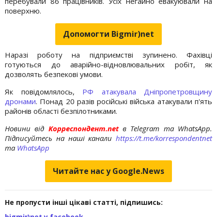
перебували 86 працівників. Усіх негайно евакуювали на
поверхню.
Допомогти Bigmir)net
Наразі роботу на підприємстві зупинено. Фахівці
готуються до аварійно-відновлювальних робіт, як
дозволять безпекові умови.
Як повідомлялось,
РФ атакувала Дніпропетровщину
дронами
. Понад 20 разів російські війська атакували п'ять
районів області безпілотниками.
Новини від
Корреспондент.net
в Telegram та WhatsApp.
Підписуйтесь на наші канали
https://t.me/korrespondentnet
та
WhatsApp
Читайте нас у Google.News
Не пропусти інші цікаві статті, підпишись:
bigmir)net у facebook