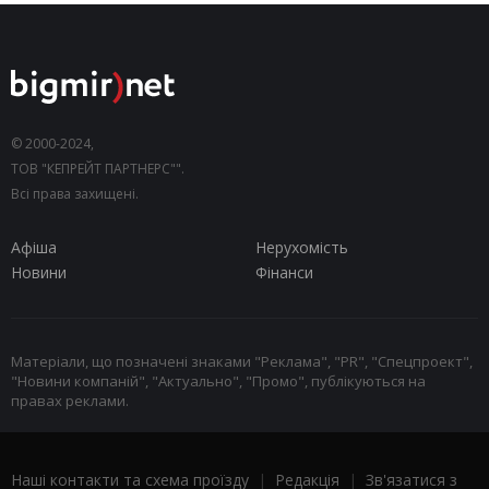
© 2000-2024,
ТОВ "КЕПРЕЙТ ПАРТНЕРС"".
Всі права захищені.
Афіша
Нерухомість
Новини
Фінанси
Матеріали, що позначені знаками "Реклама", "PR", "Спецпроект",
"Новини компаній", "Актуально", "Промо", публікуються на
правах реклами.
Наші контакти та схема проїзду
|
Редакція
|
Зв'язатися з