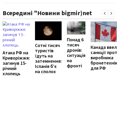
Всередині "Новини bigmir)net
Понад 6
тисяч
Сотні тисяч
Канада ввел
дронів:
туристів
санкції про
Атака РФ на
ситуація
їдуть на
виробника
Криворіжжя:
на
затемнення:
бронетехні
загинув 15-
фронті
Іспанія б’є
для РФ
річний
на сполох
хлопець