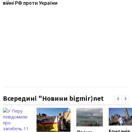
війні РФ проти України
Всередині "Новини bigmir)net
Британія