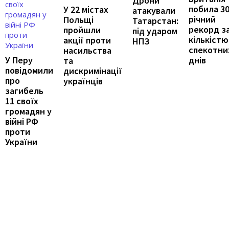
Дрони
побила 30
У 22 містах
атакували
річний
Польщі
Татарстан:
рекорд з
пройшли
під ударом
кількістю
акції проти
НПЗ
спекотни
насильства
У Перу
днів
та
повідомили
дискримінації
про
українців
загибель
11 своїх
громадян у
війні РФ
проти
України