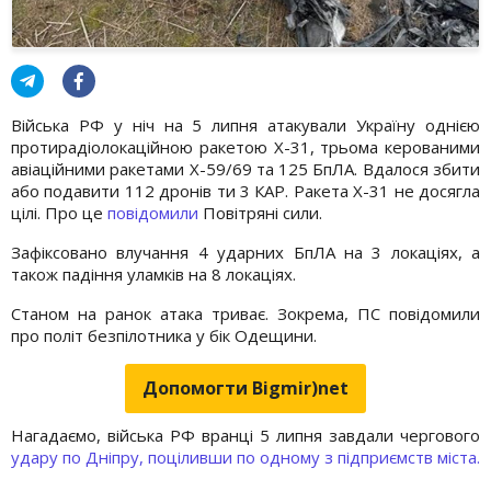
Війська РФ у ніч на 5 липня атакували Україну однією
протирадіолокаційною ракетою Х-31, трьома керованими
авіаційними ракетами Х-59/69 та 125 БпЛА. Вдалося збити
або подавити 112 дронів ти 3 КАР. Ракета Х-31 не досягла
цілі. Про це
повідомили
Повітряні сили.
Зафіксовано влучання 4 ударних БпЛА на 3 локаціях, а
також падіння уламків на 8 локаціях.
Станом на ранок атака триває. Зокрема, ПС повідомили
про політ безпілотника у бік Одещини.
Допомогти Bigmir)net
Нагадаємо, війська РФ вранці 5 липня завдали чергового
удару по Дніпру, поціливши по одному з підприємств міста.