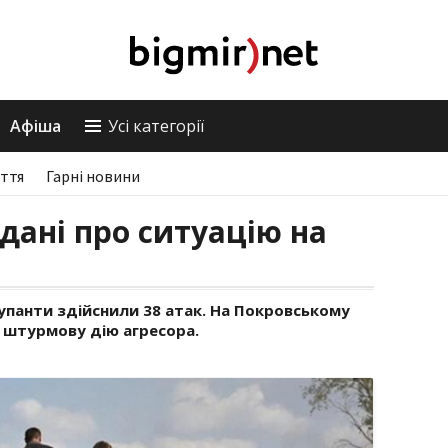
Афіша
Усі категорії
ття
Гарні новини
дані про ситуацію на
упанти здійснили 38 атак. На Покровському
 штурмову дію агресора.