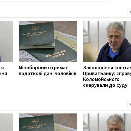
ся
Міноборони отримає
Заволодіння кошта
ння
податкові дані чоловіків
ПриватБанку: справ
Коломойського
скерували до суду