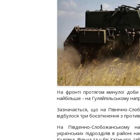
На фронті протягом минулої доби 
найбільше - на Гуляйпільському нап
Зазначається, що на Північно-Сло
відбулося три боєзіткнення з проти
На Південно-Слобожанському на
українських підрозділів в районі н
Кудіївка, Вільча та у бік Хатнього, І