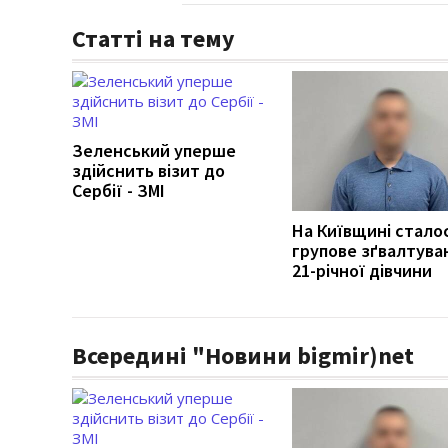
Статті на тему
Зеленський уперше
здійснить візит до
Сербії - ЗМІ
На Київщині стало
групове зґвалтува
21-річної дівчини
Всередині "Новини bigmir)net