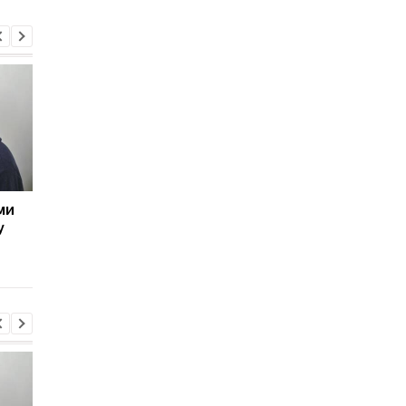
ми
Україна готує
Дрони ЗСУ здорожч
у
спеціальну санкційну
перевезення вантаж
операцію
до портів РФ