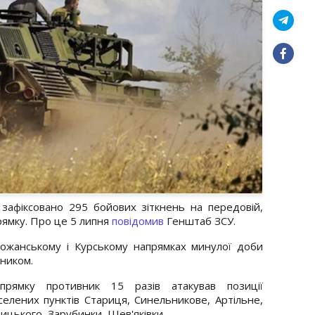
зафіксовано 295 бойових зіткнень на передовій,
рямку. Про це 5 липня
повідомив
Генштаб ЗСУ.
божанському і Курському напрямках минулої доби
вником.
прямку противник 15 разів атакував позиції
аселених пунктів Стариця, Синельникове, Артільне,
збицького, Зарубинки, Шев'яківки.