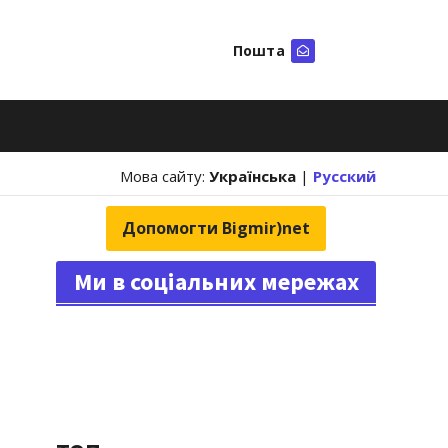
Пошта
Шукати
Мова сайту:
Українська
|
Русский
Допомогти Bigmir)net
Ми в соціальних мережах