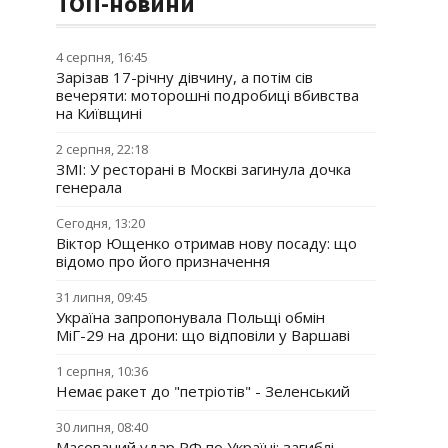
ТОП-новини
4 серпня, 16:45
Зарізав 17-річну дівчину, а потім сів
вечеряти: моторошні подробиці вбивства
на Київщині
2 серпня, 22:18
ЗМІ: У ресторані в Москві загинула дочка
генерала
Сегодня, 13:20
Віктор Ющенко отримав нову посаду: що
відомо про його призначення
31 липня, 09:45
Україна запропонувала Польщі обмін
МіГ-29 на дрони: що відповіли у Варшаві
1 серпня, 10:36
Немає ракет до "петріотів" - Зеленський
30 липня, 08:40
Масований удар РФ по Україні: загиблі,