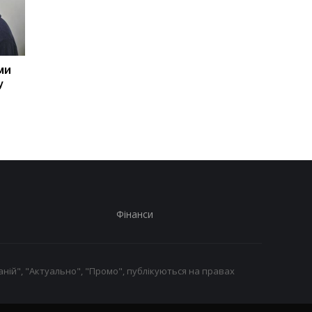
ми
Україна готує
Дрони ЗСУ здорожч
у
спеціальну санкційну
перевезення вантаж
операцію
до портів РФ
Фінанси
ній", "Актуально", "Промо", публікуються на правах