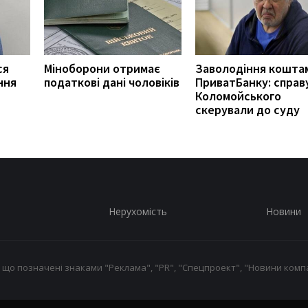
ся
Міноборони отримає
Заволодіння кошта
ння
податкові дані чоловіків
ПриватБанку: справ
Коломойського
скерували до суду
Нерухомість
Новини
 що позначені знаками "Реклама", "PR", "Спецпроект", "Новини компа