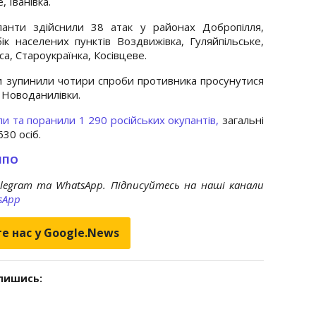
 Іванівка.
панти здійснили 38 атак у районах Добропілля,
ік населених пунктів Воздвижівка, Гуляйпільське,
са, Староукраїнка, Косівцеве.
и зупинили чотири спроби противника просунутися
 Новоданилівки.
и та поранили 1 290 російських окупантів,
загальні
630 осіб.
ППО
elegram та WhatsApp. Підписуйтесь на наші канали
sApp
е нас у Google.News
дпишись: