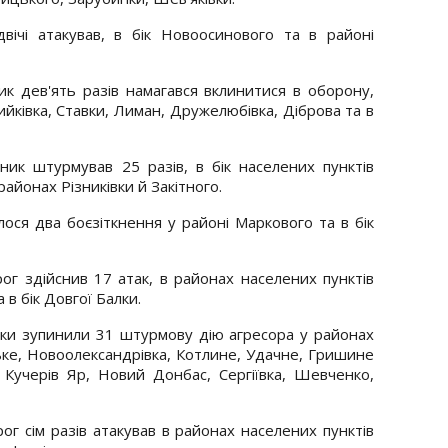
вічі атакував, в бік Новоосинового та в районі
к дев'ять разів намагався вклинитися в оборону,
ийківка, Ставки, Лиман, Дружелюбівка, Діброва та в
ник штурмував 25 разів, в бік населених пунктів
районах Різниківки й Закітного.
ося два боєзіткнення у районі Маркового та в бік
ог здійснив 17 атак, в районах населених пунктів
а в бік Довгої Балки.
ки зупинили 31 штурмову дію агресора у районах
ке, Новоолександрівка, Котлине, Удачне, Гришине
, Кучерів Яр, Новий Донбас, Сергіївка, Шевченко,
г сім разів атакував в районах населених пунктів