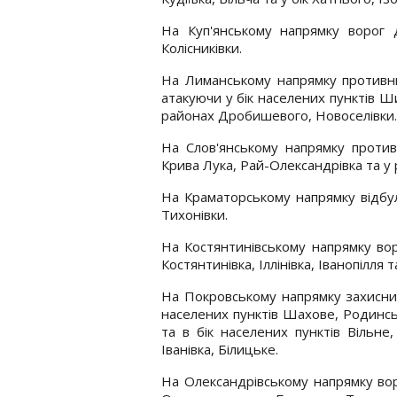
На Куп'янському напрямку ворог д
Колісниківки.
На Лиманському напрямку противни
атакуючи у бік населених пунктів Ш
районах Дробишевого, Новоселівки.
На Слов'янському напрямку против
Крива Лука, Рай-Олександрівка та у 
На Краматорському напрямку відбул
Тихонівки.
На Костянтинівському напрямку вор
Костянтинівка, Іллінівка, Іванопілля т
На Покровському напрямку захисни
населених пунктів Шахове, Родинсь
та в бік населених пунктів Вільне
Іванівка, Білицьке.
На Олександрівському напрямку воро