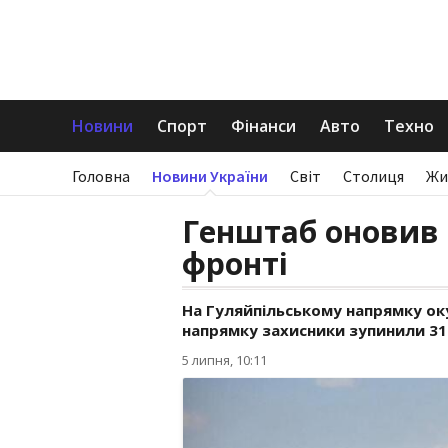
Новини
Спорт
Фінанси
Авто
Техно
Головна
Новини України
Світ
Столиця
Жи
Генштаб оновив 
фронті
На Гуляйпільському напрямку ок
напрямку захисники зупинили 31
5 липня, 10:11