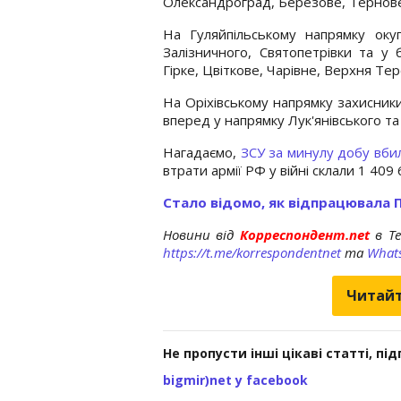
Олександроград, Березове, Тернове,
На Гуляйпільському напрямку оку
Залізничного, Святопетрівки та у б
Гірке, Цвіткове, Чарівне, Верхня Тер
На Оріхівському напрямку захисник
вперед у напрямку Лук'янівського та
Нагадаємо,
ЗСУ за минулу добу вбил
втрати армії РФ у війні склали 1 409 
Стало відомо, як відпрацювала 
Новини від
Корреспондент.net
в T
https://t.me/korrespondentnet
та
What
Читайт
Не пропусти інші цікаві статті, пі
bigmir)net у facebook