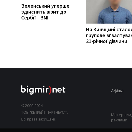
Зеленський уперше
здійснить візит до
Сербії - ЗМІ
На Київщині стало
групове зґвалтува
21-річної дівчини
Афіша
© 2000-2024,
ТОВ "КЕПРЕЙТ ПАРТНЕРС"".
Матеріали,
Всі права захищені.
реклами.