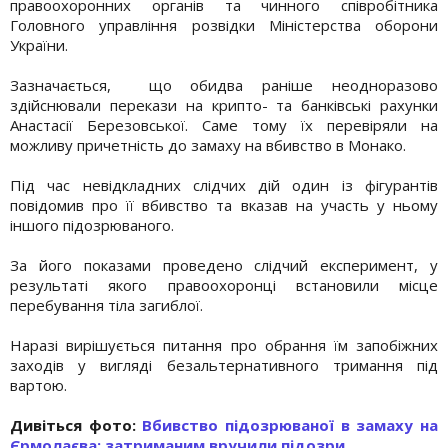
правоохоронних органів та чинного співробітника
Головного управління розвідки Міністерства оборони
України.
Зазначається, що обидва раніше неодноразово
здійснювали перекази на крипто- та банківські рахунки
Анастасії Березовської. Саме тому їх перевіряли на
можливу причетність до замаху на вбивство в Монако.
Під час невідкладних слідчих дій один із фігурантів
повідомив про її вбивство та вказав на участь у ньому
іншого підозрюваного.
За його показами проведено слідчий експеримент, у
результаті якого правоохоронці встановили місце
перебування тіла загиблої.
Наразі вирішується питання про обрання їм запобіжних
заходів у вигляді безальтернативного тримання під
вартою.
Дивіться фото:
Вбивство підозрюваної в замаху на
Єрмолаєва: затриманим вручили підозри