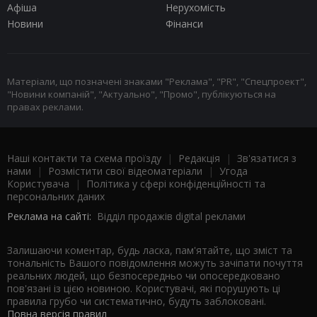
Афіша
Нерухомість
Новини
Фінанси
Матеріали, що позначені знаками "Реклама", "PR", "Спецпроект",
"Новини компаній", "Актуально", "Промо", публікуються на
правах реклами.
Наші контакти та схема проїзду
|
Редакція
|
Зв'язатися з
нами
|
Розмістити свої відеоматеріали
|
Угода
Користувача
|
Політика у сфері конфіденційності та
персональних даних
Реклама на сайті:
Відділ продажів digital реклами
Залишаючи коментар, будь ласка, пам'ятайте, що зміст та
тональність Вашого повідомлення можуть зачіпати почуття
реальних людей, що безпосередньо чи опосередковано
пов'язані із цією новиною. Користувачі, які порушують ці
правила грубо чи систематично, будуть заблоковані.
Повна версія правил