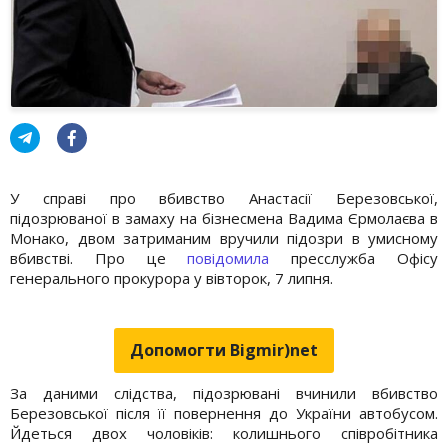
У справі про вбивство Анастасії Березовської,
підозрюваної в замаху на бізнесмена Вадима Єрмолаєва в
Монако, двом затриманим вручили підозри в умисному
вбивстві. Про це
повідомила
пресслужба Офісу
генерального прокурора у вівторок, 7 липня.
Допомогти Bigmir)net
За даними слідства, підозрювані вчинили вбивство
Березовської після її повернення до України автобусом.
Йдеться двох чоловіків: колишнього співробітника