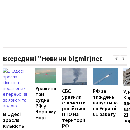
Всередині "Новини bigmir)net
Уражено
РФ за
СБС
Уд
три
тиждень
уразили
Ха
судна
випустила
елементи
дв
РФ у
по Україні
російської
за
Чорному
61 ракету
В Одесі
ППО на
21
морі
зросла
території
по
кількість
РФ