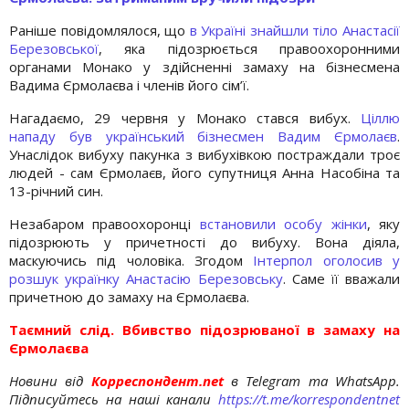
Раніше повідомлялося, що
в Україні знайшли тіло Анастасії
Березовської
, яка підозрюється правоохоронними
органами Монако у здійсненні замаху на бізнесмена
Вадима Єрмолаєва і членів його сім’ї.
Нагадаємо, 29 червня у Монако стався вибух.
Ціллю
нападу був український бізнесмен Вадим Єрмолаєв
.
Унаслідок вибуху пакунка з вибухівкою постраждали троє
людей - сам Єрмолаєв, його супутниця Анна Насобіна та
13-річний син.
Незабаром правоохоронці
встановили особу жінки
, яку
підозрюють у причетності до вибуху. Вона діяла,
маскуючись під чоловіка. Згодом
Інтерпол оголосив у
розшук українку Анастасію Березовську
. Саме її вважали
причетною до замаху на Єрмолаєва.
Таємний слід. Вбивство підозрюваної в замаху на
Єрмолаєва
Новини від
Корреспондент.net
в Telegram та WhatsApp.
Підписуйтесь на наші канали
https://t.me/korrespondentnet