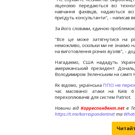
ліцензією передаються всі технол
навчання фахівців, надаються вс
приїдуть консультанти", - написав ві
За його словами, єдиною проблемою 
"Все це може затягнутися на рі
неможливо, оскільки ми не знаємо н
на виготовлення різних вузлів", - дод
Нагадаємо, США нададуть Украї
американський президент Дональд
Володимиром Зеленським на саміті
Як відомо, українська
ППО не перехо
час масованої атаки на Київ 6
перехоплювачів для систем Patriot.
Новини від
Корреспондент.net
в T
https://t.me/korrespondentnet
та
What
Читайт