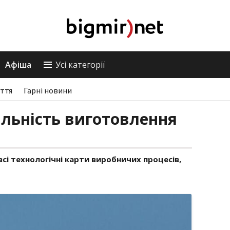
Афіша
Усі категорії
ття
Гарні новини
льність виготовлення
всі технологічні карти виробничих процесів,