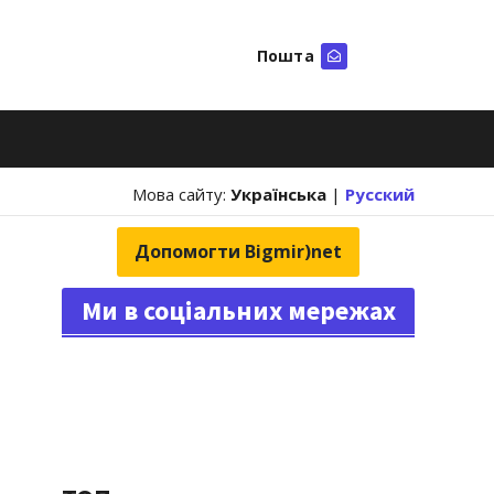
Пошта
Шукати
Мова сайту:
Українська
|
Русский
Допомогти Bigmir)net
Ми в соціальних мережах