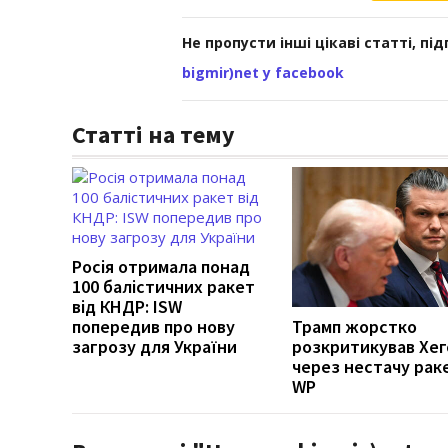
Не пропусти інші цікаві статті, пі
bigmir)net у facebook
Статті на тему
Росія отримала понад
100 балістичних ракет
від КНДР: ISW
попередив про нову
Трамп жорстко
загрозу для України
розкритикував Хег
через нестачу рак
WP