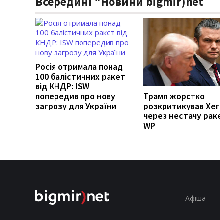
Всередині "Новини bigmir)net
Росія отримала понад
100 балістичних ракет
від КНДР: ISW
попередив про нову
Трамп жорстко
загрозу для України
розкритикував Хег
через нестачу рак
WP
Афіша