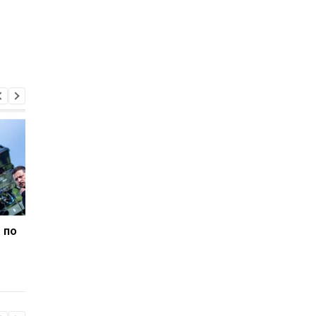
 по
В Італії дві доби шукали
Гелікоптер Трампа
викинутий лотерейний
наблизився на
білет з виграшем у
небезпечну відстань
мільйон
пасажирського літак