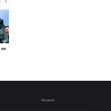
 по
В Італії дві доби шукали
Гелікоптер Трампа
викинутий лотерейний
наблизився на
білет з виграшем у
небезпечну відстань
мільйон
пасажирського літак
Фінанси