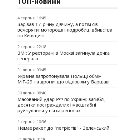
ТОП-новини
4 серпня, 16:45
Зарізав 17-річну дівчину, а потім сів
вечеряти: моторошні подробиці вбивства
на Київщині
2 серпня, 22:18
ЗМІ: У ресторані в Москві загинула дочка
генерала
31 липня, 09:45
Україна запропонувала Польщі обмін
МіГ-29 на дрони: що відповіли у Варшаві
30 липня, 08:40
Масований удар РФ по Україні: загиблі,
десятки постраждалих і масштабні
руйнування у п'яти регіонах
1 серпня, 10:36
Немає ракет до "петріотів" - Зеленський
31 липня, 01:36