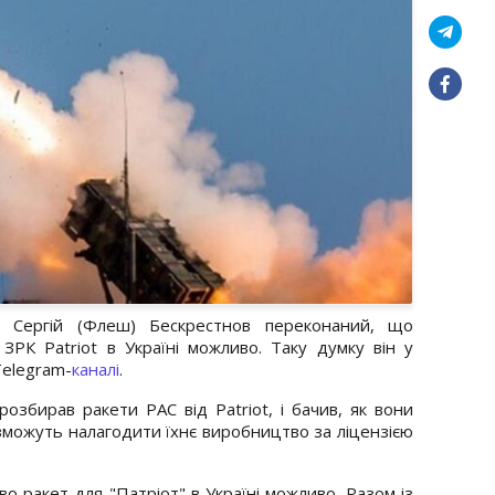
и Сергій (Флеш) Бескрестнов переконаний, що
ЗРК Patriot в Україні можливо. Таку думку він у
Telegram-
каналі
.
розбирав ракети PAC від Patriot, і бачив, як вони
і зможуть налагодити їхнє виробництво за ліцензією
во ракет для "Патріот" в Україні можливо. Разом із