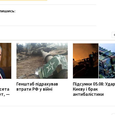
дпишись:
Генштаб підрахував
Підсумки 05.08: Удар
сета
втрати РФ у війні
Києву і брак
ет, —
антибалістики