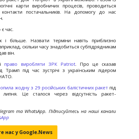
огічні карти виробничих процесів, проводиться
і контакти постачальників. На допомогу до нас
н.
є час.
к і більше. Назвати терміни навіть приблизно
априклад, скільки часу знадобиться субпідрядникам
ав він.
ні
право виробляти ЗРК Patriot
. Про це сказав
 Трамп під час зустрічі з українським лідером
 НАТО.
пила жодну з 29 російських балістичних ракет
під
 липня. Це сталося через відсутність ракет-
elegram та WhatsApp. Підписуйтесь на наші канали
sApp
е нас у Google.News