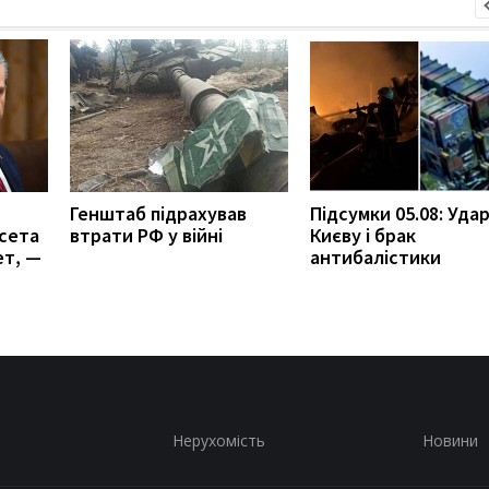
Генштаб підрахував
Підсумки 05.08: Удар
сета
втрати РФ у війні
Києву і брак
ет, —
антибалістики
Нерухомість
Новини