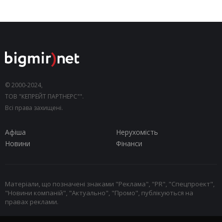
© 2000-2024,
ТОВ "КЕПРЕЙТ ПАРТНЕРС"".
Всі права захищені.
Афіша
Нерухомість
Новини
Фінанси
Матеріали, що позначені знаками "Реклама", "PR", "Спецпроект",
"Новини компаній", "Актуально", "Промо", публікуються на
правах реклами.