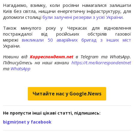
Нагадаємо, взимку, коли росіяни намагалися залишити
Київ без світла, нищачи енергетичну інфраструктуру, для
допомоги столиці
були залучені резерви з усієї України
.
Також минулого року у Черкасах для відновлення
постраждалої від російських обстрілів газової
мережі
викликали 50 аварійних бригад з інших міст
України.
Новини від
Корреспондент.net
в Telegram та WhatsApp.
Підписуйтесь на наші канали
https://t.me/korrespondentnet
та
WhatsApp
Читайте нас у Google.News
Не пропусти інші цікаві статті, підпишись:
bigmir)net у facebook