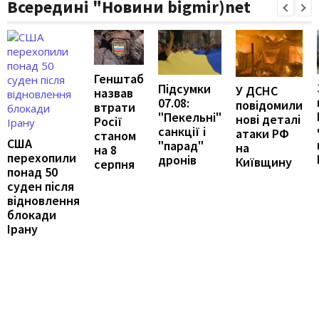
Всередині "Новини bigmir)net
Генштаб
Підсумки
У ДСНС
назвав
07.08:
повідомили
втрати
"Пекельні"
нові деталі
Росії
санкції і
атаки РФ
станом
США
"парад"
на
на 8
перехопили
дронів
Київщину
серпня
понад 50
суден після
відновлення
блокади
Ірану