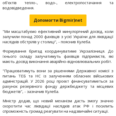
об’єктів тепло-, водо-, електропостачання та
водовідведення.
Допомогти Bigmir)net
"Ми масштабуємо ефективний минулорічний досвід, коли
залучили понад 2000 фахівців з усієї України для ліквідації
наслідків обстрілів у столиці", - пояснив Кулеба.
Формування бригад координуватиме Укрзалізниця. До
їхнього складу залучатимуть фахівців підприємств, які
мають досвід виконання аварійно-відновлювальних робіт.
"Працюватимуть вони за рішеннями Державної комісії з
питань ТЕБ та НС із залученням обласних військових
адміністрацій. У 2026 році проєкт фінансуватиметься за
рахунок резервного фонду держбюджету та місцевих
бюджетів", - зазначив Кулеба.
Міністр додав, що новий механізм дасть змогу значно
скоротити час ліквідації наслідків атак РФ і посилить
спроможність громад реагувати на надзвичайні ситуації.