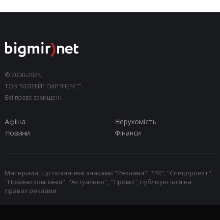
© 2000-2024,
ТОВ "КЕПРЕЙТ ПАРТНЕРС"".
Всі права захищені.
Афіша
Нерухомість
Новини
Фінанси
Матеріали, що позначені знаками "Реклама", "PR", "Спецпроект",
"Новини компаній", "Актуально", "Промо", публікуються на
правах реклами.