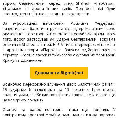
ворожі безпілотники, серед яких Shahed, «Гербера»,
«Італмас» та дрони інших типів. Повітряні цілі були
знешкоджені на півночі, півдні та сході країни.
За інформацією військових, Російська Федерація
запустила дві балістичні ракети «Іскандер-М» з тимчасово
окупованої території Автономної Республіки Крим. Крім
того, ворог застосував 94 ударні безпілотники, зокрема
реактивні Shahed, а також БпЛА типів «Гербера», «Італмас»
і дрони-імітатори «Пародія». Запуски здійснювалися з
території Росії, а також із тимчасово окупованих територій
Криму та Донеччини.
Допомогти Bigmir)net
Водночас зафіксовано влучання двох балістичних ракет і
19 ударних безпілотників на 13 локаціях. Крім цього,
падіння уламків збитих повітряних цілей зафіксовано ще
на чотирьох локаціях.
Станом на ранок повітряна атака ще тривала. У
повітряному просторі України залишалися кілька ворожих