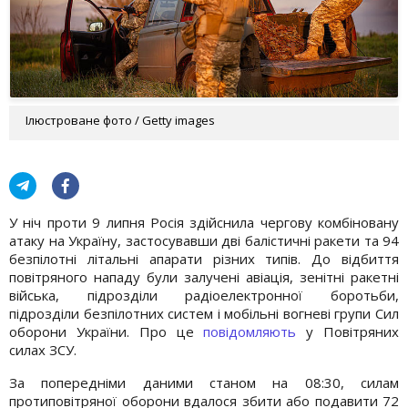
Ілюстроване фото / Getty images
У ніч проти 9 липня Росія здійснила чергову комбіновану
атаку на Україну, застосувавши дві балістичні ракети та 94
безпілотні літальні апарати різних типів. До відбиття
повітряного нападу були залучені авіація, зенітні ракетні
війська, підрозділи радіоелектронної боротьби,
підрозділи безпілотних систем і мобільні вогневі групи Сил
оборони України. Про це
повідомляють
у Повітряних
силах ЗСУ.
За попередніми даними станом на 08:30, силам
протиповітряної оборони вдалося збити або подавити 72