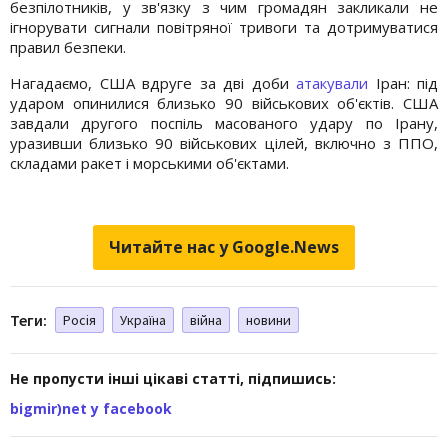
безпілотників, у зв'язку з чим громадян закликали не
ігнорувати сигнали повітряної тривоги та дотримуватися
правил безпеки.
Нагадаємо, США вдруге за дві доби
атакували
Іран: під
ударом опинилися близько 90 військових об'єктів. США
завдали другого поспіль масованого удару по Ірану,
уразивши близько 90 військових цілей, включно з ППО,
складами ракет і морськими об'єктами.
Читайте нас у Google.News
Теги:
Росія
Україна
війна
новини
Не пропусти інші цікаві статті, підпишись:
bigmir)net у facebook