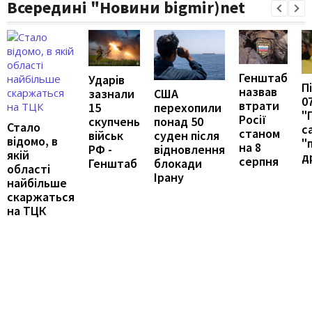
Всередині "Новини bigmir)net
Генштаб
Ударів
П
назвав
США
зазнали
07
втрати
перехопили
15
"
Росії
понад 50
скупчень
Стало
са
станом
суден після
військ
відомо, в
"
на 8
відновлення
РФ -
якій
д
серпня
блокади
Генштаб
області
Ірану
найбільше
скаржаться
на ТЦК