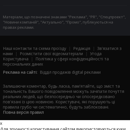
Матеріали, що позначені знаками "Реклама", "PR", "Спецпроект",
"Новини компаній", "Актуально", "Промо", публікуються на
правах реклами.
Наші контакти та схема проїзду
|
Редакція
|
Зв'язатися з
нами
|
Розмістити свої відеоматеріали
|
Угода
Користувача
|
Політика у сфері конфіденційності та
персональних даних
Реклама на сайті:
Відділ продажів digital реклами
Залишаючи коментар, будь ласка, пам'ятайте, що зміст та
тональність Вашого повідомлення можуть зачіпати почуття
реальних людей, що безпосередньо чи опосередковано
пов'язані із цією новиною. Користувачі, які порушують ці
правила грубо чи систематично, будуть заблоковані.
Повна версія правил
x
Для зручності користування сайтом використовуються куки.