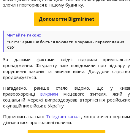
злочин повторився в іншому будинку.
Допомогти Bigmir)net
Читайте також:
"Еліта" армії РФ боїться воювати в Україні - перехоплення
СБУ
За даними фактами слідчі відкрили кримінальне
провадження. Фігуранту вже повідомили про підозру у
порушенні законів та звичаїв війни. Досудове слідство
продовжується.
Нагадаємо, раніше стало відомо, що у Києві
правоохоронці
викрили
місцевого жителя, який у
соціальній мережі виправдовував вторгнення російських
окупаційних військ в Україну
Підпишись на наш
Telegram-канал
, якщо хочеш першим
дізнаватися про головні новини.