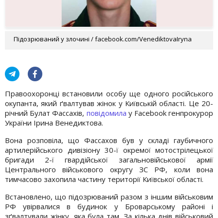
Підозрюваний у злочині / facebook.com/VenediktovaIryna
Правоохоронці встановили особу ще одного російського
окупанта, який ґвалтував жінок у Київській області. Це 20-
річний Булат Фассахів,
повідомила
у Facebook генпрокурор
України Ірина Венедиктова.
Вона розповіла, що Фассахов був у складі гаубичного
артилерійського дивізіону 30-ї окремої мотострілецької
бригади 2-ї гвардійської загальновійськової армії
Центрального військового округу ЗС РФ, коли вона
тимчасово захопила частину території Київської області.
Встановлено, що підозрюваний разом з іншим військовим
РФ увірвалися в будинок у Броварському районі і
зґвалтували жінку, яка була там. За кілька днів військовий