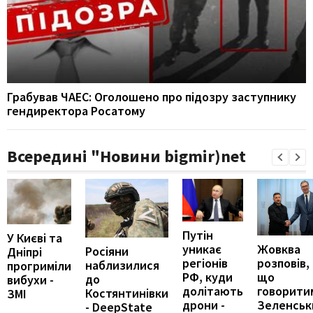
Грабував ЧАЕС: Оголошено про підозру заступнику
гендиректора Росатому
Всередині "Новини bigmir)net
Путін
У Києві та
Жовква
уникає
Росіяни
Дніпрі
розповів,
регіонів
наблизилися
прогриміли
що
РФ, куди
до
вибухи -
говорити
долітають
Костянтинівки
ЗМІ
Зеленськи
дрони -
- DeepState