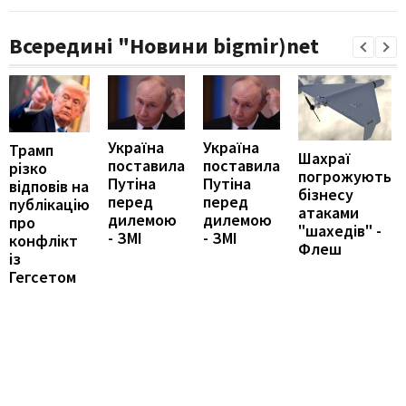
Всередині "Новини bigmir)net
Україна
Україна
Трамп
Шахраї
поставила
поставила
різко
погрожують
Путіна
Путіна
відповів на
бізнесу
перед
перед
публікацію
атаками
дилемою
дилемою
про
"шахедів" -
- ЗМІ
- ЗМІ
конфлікт
Флеш
із
Гегсетом