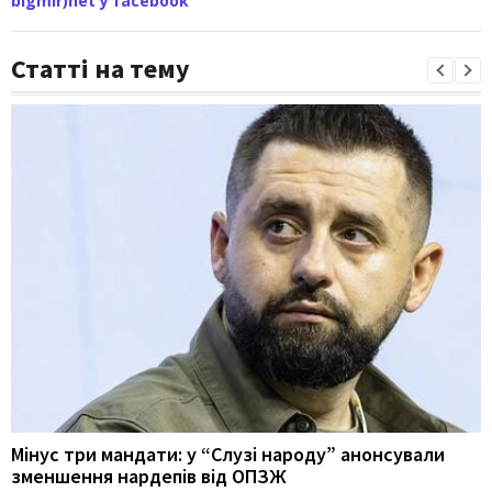
bigmir)net у facebook
Статті на тему
Мінус три мандати: у “Слузі народу” анонсували
зменшення нардепів від ОПЗЖ