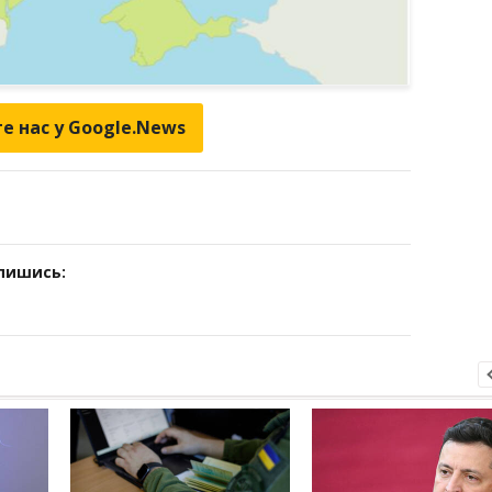
е нас у Google.News
дпишись: