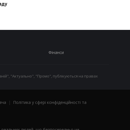
аду
відреагував
інтернету
Фінанси
ній", "Актуально", "Промо", публікуються на правах
ача
|
Політика у сфері конфіденційності та
я реальних людей, що безпосередньо чи