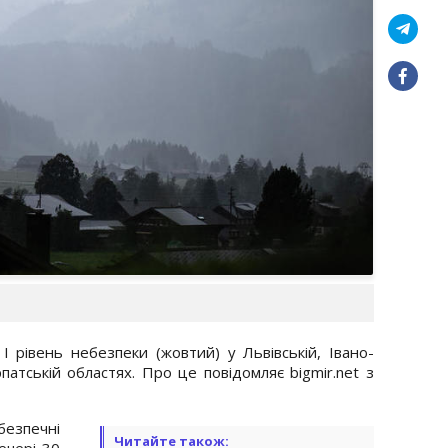
І рівень небезпеки (жовтий) у Львівській, Івано-
рпатській областях. Про це повідомляє bigmir.net з
зпечні
Читайте також:
ечері 30