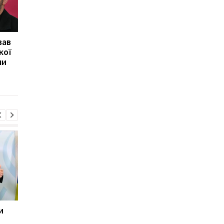
вав
Херсон повністю
Медовий, Яблучний і
кої
залишився без світла
Горіховий Спас 2026 
ми
після атаки Росії
Україні: календар св
та традиції
и
Марганець без води:
У Росії стався
Зеленський різко
масштабний збій