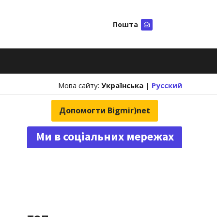
Пошта
Шукати
Мова сайту:
Українська
|
Русский
Допомогти Bigmir)net
Ми в соціальних мережах