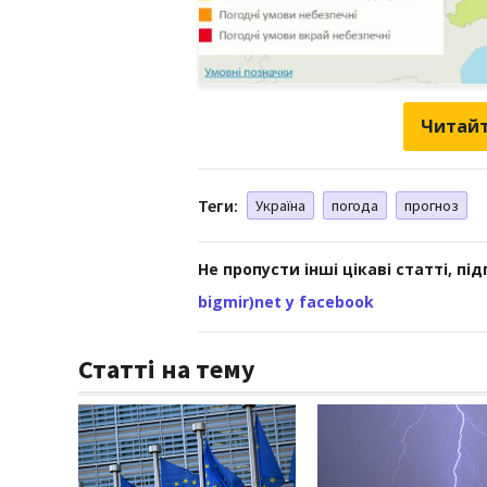
Читайт
Теги:
Україна
погода
прогноз
Не пропусти інші цікаві статті, пі
bigmir)net у facebook
Статті на тему