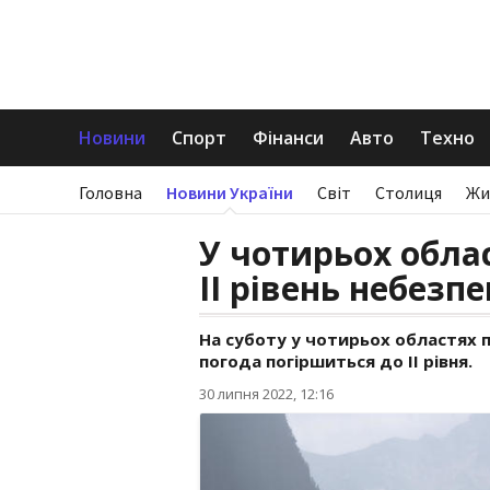
Новини
Спорт
Фінанси
Авто
Техно
Головна
Новини України
Світ
Столиця
Жи
У чотирьох обла
ІІ рівень небезпе
На суботу у чотирьох областях п
погода погіршиться до ІІ рівня.
30 липня 2022, 12:16