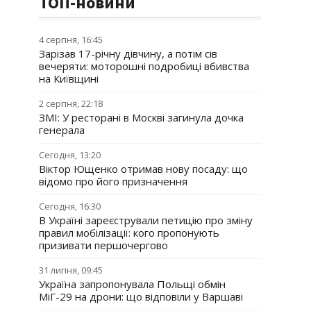
ТОП-новини
4 серпня, 16:45
Зарізав 17-річну дівчину, а потім сів
вечеряти: моторошні подробиці вбивства
на Київщині
2 серпня, 22:18
ЗМІ: У ресторані в Москві загинула дочка
генерала
Сегодня, 13:20
Віктор Ющенко отримав нову посаду: що
відомо про його призначення
Сегодня, 16:30
В Україні зареєстрували петицію про зміну
правил мобілізації: кого пропонують
призивати першочергово
31 липня, 09:45
Україна запропонувала Польщі обмін
МіГ-29 на дрони: що відповіли у Варшаві