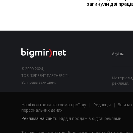
загинули дві праці
Афіша
© 2000-2024,
ТОВ "КЕПРЕЙТ ПАРТНЕРС"".
Матеріали,
Всі права захищені.
реклами.
Наші контакти та схема проїзду
|
Редакція
|
Зв'язат
персональних даних
Реклама на сайті:
Відділ продажів digital реклами
Залишаючи коментар, будь ласка, пам'ятайте, що змі