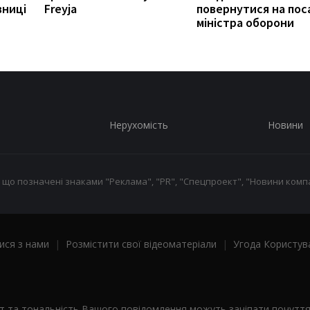
вниці
Freyja
повернутися на пос
міністра оборони
Нерухомість
Новини
 що позначені знаками "Реклама", "PR", "Спецпроект", "Новини компа
ися з нами
|
Розмістити свої відеоматеріали
|
Угода Користув
ст та тональність Вашого повідомлення можуть зачіпати почутт