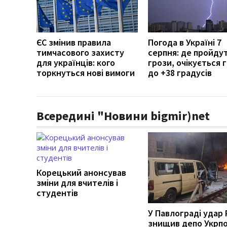
ЄС змінив правила
Погода в Україні 7
тимчасового захисту
серпня: де пройду
для українців: кого
грози, очікується г
торкнуться нові вимоги
до +38 градусів
Всередині "Новини bigmir)net
Корецький анонсував
зміни для вчителів і
студентів
У Павлограді удар
знищив депо Укрп