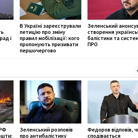
В Україні зареєстрували
Зеленський анонсу
ть
петицію про зміну
створення українсь
рад і
правил мобілізації: кого
балістики та систе
пропонують призивати
ПРО
першочергово
 РФ
Зеленський розповів
Федоров відповів, ч
ошти:
про антибалістику
сподівається