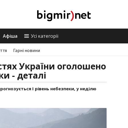
Афіша
Усі категорії
ття
Гарні новини
стях України оголошено
ки - деталі
рогнозується І рівень небезпеки, у неділю