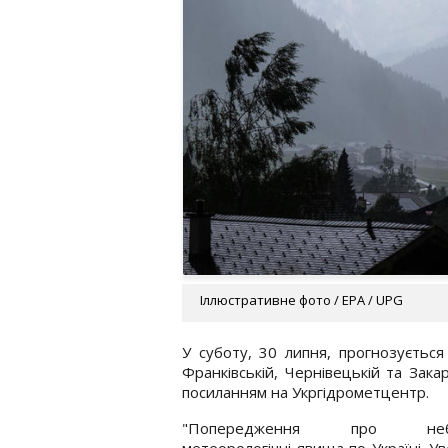
Іллюстративне фото / EPA / UPG
У суботу, 30 липня, прогнозується 
Франківській, Чернівецькій та Зака
посиланням на Укргідрометцентр.
"Попередження про небе
метеорологічні явища по Україні. Ув