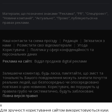
Матеріали, що позначені знаками "Реклама", "PR", "Спецпроект",
"Новини компаній", "Актуально", "Промо", публікуються на
правах реклами.
Наші контакти та схема проїзду
|
Редакція
|
Зв'язатися з
нами
|
Розмістити свої відеоматеріали
|
Угода
Користувача
|
Політика у сфері конфіденційності та
персональних даних
Реклама на сайті:
Відділ продажів digital реклами
Залишаючи коментар, будь ласка, пам'ятайте, що зміст та
тональність Вашого повідомлення можуть зачіпати почуття
реальних людей, що безпосередньо чи опосередковано
пов'язані із цією новиною. Користувачі, які порушують ці
правила грубо чи систематично, будуть заблоковані.
Повна версія правил
x
Для зручності користування сайтом використовуються куки.