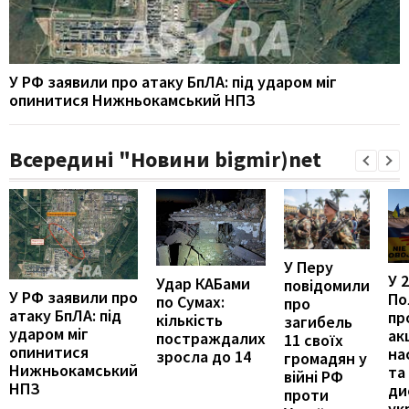
У РФ заявили про атаку БпЛА: під ударом міг
опинитися Нижньокамський НПЗ
Всередині "Новини bigmir)net
У Перу
У 
Удар КАБами
повідомили
У РФ заявили про
По
по Сумах:
про
атаку БпЛА: під
пр
кількість
загибель
ударом міг
ак
постраждалих
11 своїх
опинитися
на
зросла до 14
громадян у
Нижньокамський
та
війні РФ
НПЗ
ди
проти
ук