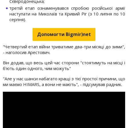
Сєвєродонецька;
третій етап ознаменувався спробою російської армії
наступати на Миколаїв та Кривий Ріг (з 10 липня по 10
серпня).
Допомогти Bigmir)net
"Четвертий етап війни триватиме два-три місяці до зими",
- наголосив Арестович.
Він додав, що весь цей час сторони "стоятимуть на місці і
б'ють один одного, чим можуть"
"Але у нас шанси набагато кращі з тієї простої причини, що
ми маємо HIMARS, а вони не мають", - підсумував радник.