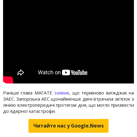
Раніше глава МАГАТЕ
заявив
, що терміново виїжджає на
ЗАЕС. Запорізька АЕС щонайменше двічі втрачала зв'язок з
лінією електропередачі протягом дня, що могло призвести
до ядерної катастрофи.
Читайте нас у Google.News