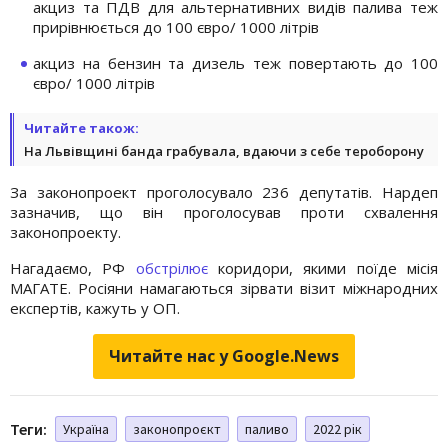
акциз та ПДВ для альтернативних видів палива теж
прирівнюється до 100 євро/ 1000 літрів
акциз на бензин та дизель теж повертають до 100
євро/ 1000 літрів
Читайте також:
На Львівщині банда грабувала, вдаючи з себе тероборону
За законопроект проголосувало 236 депутатів. Нардеп
зазначив, що він проголосував проти схвалення
законопроекту.
Нагадаємо, РФ
обстрілює
коридори, якими поїде місія
МАГАТЕ. Росіяни намагаються зірвати візит міжнародних
експертів, кажуть у ОП.
Читайте нас у Google.News
Теги:
Україна
законопроєкт
паливо
2022 рік