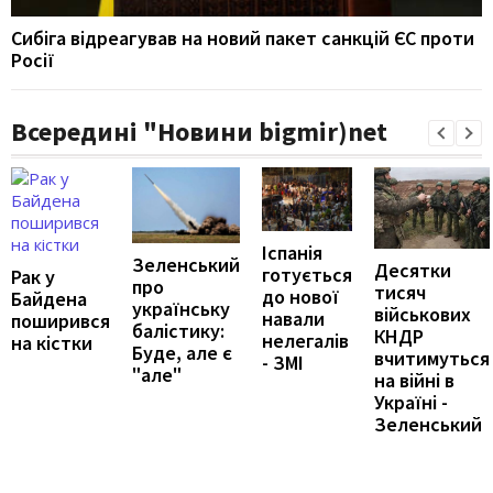
Сибіга відреагував на новий пакет санкцій ЄС проти
Росії
Всередині "Новини bigmir)net
Іспанія
Зеленський
Десятки
готується
Рак у
про
тисяч
до нової
Байдена
українську
військових
навали
поширився
балістику:
КНДР
нелегалів
на кістки
Буде, але є
вчитимуться
- ЗМІ
"але"
на війні в
Україні -
Зеленський