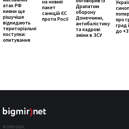
обговорив із
на новий
Україн
атак РФ
Драпатим
пакет
сино
кияни ще
оборону
санкцій ЄС
попе
рішучіше
Донеччини,
проти Росії
про г
відкидають
антибалістику
град 
територіальні
та кадрові
до +3
поступки:
зміни в ЗСУ
опитування
© 2000-2024,