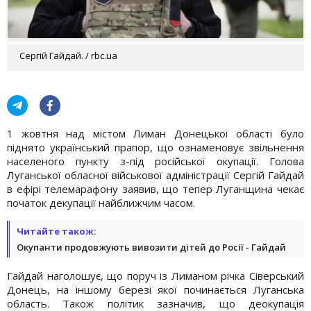
Сергій Гайдай. / rbc.ua
1 жовтня над містом Лиман Донецької області було
піднято український прапор, що ознаменовує звільнення
населеного пункту з-під російської окупації. Голова
Луганської обласної військової адміністрації Сергій Гайдай
в ефірі телемарафону заявив, що тепер Луганщина чекає
початок декупації найближчим часом.
Читайте також:
Окупанти продовжують вивозити дітей до Росії - Гайдай
Гайдай наголошує, що поруч із Лиманом річка Сіверський
Донець, на іншому березі якої починається Луганська
область. Також політик зазначив, що деокупація