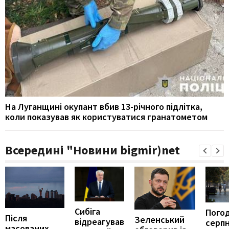
На Луганщині окупант вбив 13-річного підлітка,
коли показував як користуватися гранатометом
Всередині "Новини bigmir)net
Сибіга
Погод
Після
Зеленський
відреагував
серпн
масованих