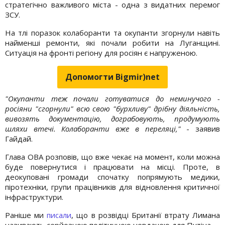
стратегічно важливого міста - одна з видатних перемог
ЗСУ.
На тлі поразок колаборанти та окупанти згорнули навіть
найменші ремонти, які почали робити на Луганщині.
Ситуація на фронті регіону для росіян є напруженою.
Допомогти Bigmir)net
"Окупанти теж почали готуватися до неминучого -
росіяни "сгорнули" всю свою "бурхливу" дрібну діяльність,
вивозять документацію, дограбовують, продумують
шляхи втечі. Колаборанти вже в переляці,"
- заявив
Гайдай.
Глава ОВА розповів, що вже чекає на момент, коли можна
буде повернутися і працювати на місці. Проте, в
деокуповані громади спочатку попрямують медики,
піротехніки, групи працівників для відновлення критичної
інфраструктури.
Раніше ми
писали
, що в розвідці Британії втрату Лимана
називають серйозною політичною невдачею для Путіна.