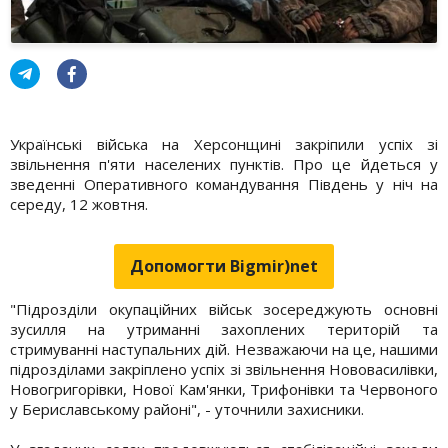
Українські війська на Херсонщині закріпили успіх зі
звільнення п'яти населених пунктів. Про це йдеться у
зведенні Оперативного командування Південь у ніч на
середу, 12 жовтня.
Допомогти Bigmir)net
"Підрозділи окупаційних військ зосереджують основні
зусилля на утриманні захоплених територій та
стримуванні наступальних дій. Незважаючи на це, нашими
підрозділами закріплено успіх зі звільнення Нововасилівки,
Новогригорівки, Нової Кам'янки, Трифонівки та Червоного
у Бериславському районі", - уточнили захисники.