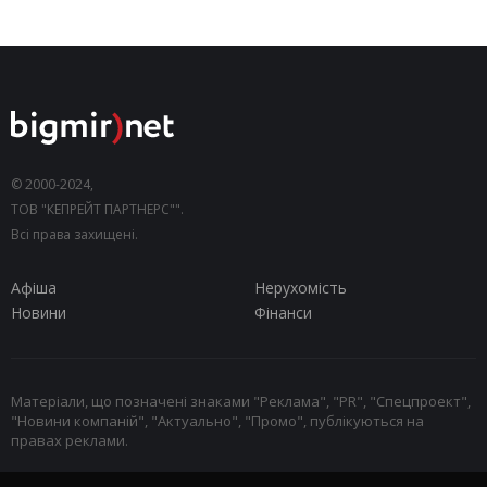
© 2000-2024,
ТОВ "КЕПРЕЙТ ПАРТНЕРС"".
Всі права захищені.
Афіша
Нерухомість
Новини
Фінанси
Матеріали, що позначені знаками "Реклама", "PR", "Спецпроект",
"Новини компаній", "Актуально", "Промо", публікуються на
правах реклами.