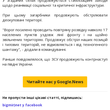
У згаданих селах продовжуються стабілізаційні заходи
щодо реанімації соціальної та критичної інфраструктури.
При цьому загарбники продовжують обстрілювати
деокуповані території.
"Ворог посилено проводить повітряну розвідку навколо 17
населених пунктів уздовж лінії фронту і на щойно
звільнених територіях. Продовжує обстріл наших позицій
і тилових територій, не відмовляється і від техногенного
шантажу", - додали в командуванні.
Раніше повідомлялося, що ЗСУ продовжують контрнаступ
на півдні України.
Читайте нас у Google.News
Не пропусти інші цікаві статті, підпишись:
bigmir)net у facebook