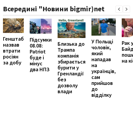
Всередині "Новини bigmir)net
Генштаб
Підсумки
У Польщі
Рак 
Близька до
назвав
08.08:
чоловік,
Бай
Трампа
втрати
Patriot
який
пош
компанія
росіян
буде і
нападав
на к
збирається
за добу
мінус
на
бурити у
два НПЗ
українців,
Гренландії
сам
без
прийшов
дозволу
до
влади
відділку