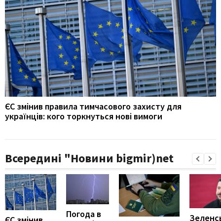
ЄС змінив правила тимчасового захисту для
українців: кого торкнуться нові вимоги
Всередині "Новини bigmir)net
Погода в
Зеленс
ЄС змінив