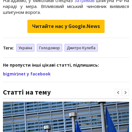
Нагадаємо, у Миколаєві спецназ
затримав
шпигуна РФ на
нараді у мера. Впливовий міський чиновник виявився
шпигуном ворога.
Читайте нас у Google.News
Теги:
Україна
Голодомор
Дмитро Кулеба
Не пропусти інші цікаві статті, підпишись:
bigmir)net у facebook
Статті на тему