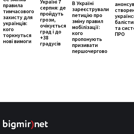
Україні 7
В Україні
анонсу
правила
серпня: де
зареєстрували
створе
тимчасового
пройдуть
петицію про
українс
захисту для
грози,
зміну правил
балісти
українців:
очікується
мобілізації:
та сис
кого
град і до
кого
ПРО
торкнуться
+38
пропонують
нові вимоги
градусів
призивати
першочергово