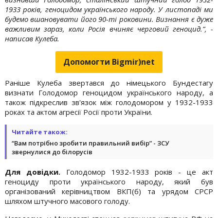
1933 років, геноцидом українського народу. У листопаді ми
будемо вшановувати його 90-ті роковини. Визнання є дуже
важливим зараз, коли Росія вчиняє черговий геноцид.”, -
написав Кулеба.
Допомогти Bigmir)net
Раніше Кулеба звертався до німецького Бундестагу
визнати Голодомор геноцидом українського народу, а
також підкреслив зв'язок між голодомором у 1932-1933
роках та актом агресії Росії проти України.
Читайте також:
“Вам потрібно зробити правильний вибір” - ЗСУ
звернулися до білорусів
Для довідки.
Голодомор 1932-1933 років - це акт
геноциду проти українського народу, який був
організований керівництвом ВКП(б) та урядом СРСР
шляхом штучного масового голоду.