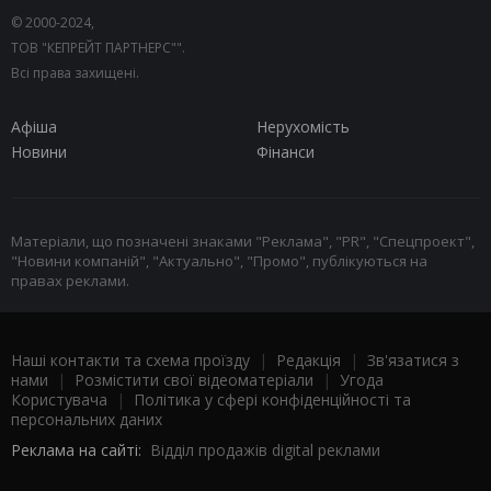
© 2000-2024,
ТОВ "КЕПРЕЙТ ПАРТНЕРС"".
Всі права захищені.
Афіша
Нерухомість
Новини
Фінанси
Матеріали, що позначені знаками "Реклама", "PR", "Спецпроект",
"Новини компаній", "Актуально", "Промо", публікуються на
правах реклами.
Наші контакти та схема проїзду
|
Редакція
|
Зв'язатися з
нами
|
Розмістити свої відеоматеріали
|
Угода
Користувача
|
Політика у сфері конфіденційності та
персональних даних
Реклама на сайті:
Відділ продажів digital реклами