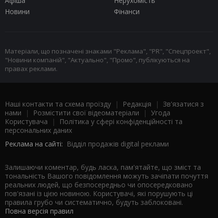
Афіша
Нерухомість
Новини
Фінанси
Матеріали, що позначені знаками "Реклама", "PR", "Спецпроект",
"Новини компаній", "Актуально", "Промо", публікуються на
правах реклами.
Наші контакти та схема проїзду
|
Редакція
|
Зв'язатися з
нами
|
Розмістити свої відеоматеріали
|
Угода
Користувача
|
Політика у сфері конфіденційності та
персональних даних
Реклама на сайті:
Відділ продажів digital реклами
Залишаючи коментар, будь ласка, пам'ятайте, що зміст та
тональність Вашого повідомлення можуть зачіпати почуття
реальних людей, що безпосередньо чи опосередковано
пов'язані із цією новиною. Користувачі, які порушують ці
правила грубо чи систематично, будуть заблоковані.
Повна версія правил