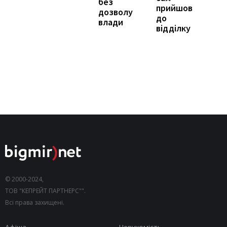
без
прийшов
дозволу
до
влади
відділку
© 2000-2024,
ТОВ "КЕПРЕЙТ ПАРТНЕРС"".
Всі права захищені.