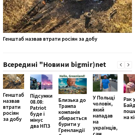
Генштаб назвав втрати росіян за добу
Всередині "Новини bigmir)net
Генштаб
Підсумки
У Польщі
Рак 
Близька до
назвав
08.08:
чоловік,
Бай
Трампа
втрати
Patriot
який
пош
компанія
росіян
буде і
нападав
на к
збирається
за добу
мінус
на
бурити у
два НПЗ
українців,
Гренландії
сам