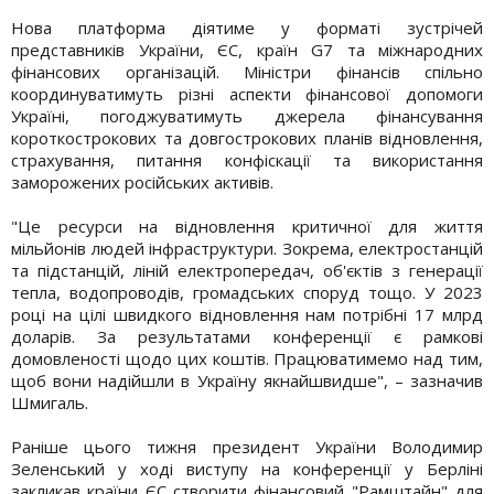
Нова платформа діятиме у форматі зустрічей
представників України, ЄС, країн G7 та міжнародних
фінансових організацій. Міністри фінансів спільно
координуватимуть різні аспекти фінансової допомоги
Україні, погоджуватимуть джерела фінансування
короткострокових та довгострокових планів відновлення,
страхування, питання конфіскації та використання
заморожених російських активів.
"Це ресурси на відновлення критичної для життя
мільйонів людей інфраструктури. Зокрема, електростанцій
та підстанцій, ліній електропередач, об'єктів з генерації
тепла, водопроводів, громадських споруд тощо. У 2023
році на цілі швидкого відновлення нам потрібні 17 млрд
доларів. За результатами конференції є рамкові
домовленості щодо цих коштів. Працюватимемо над тим,
щоб вони надійшли в Україну якнайшвидше", – зазначив
Шмигаль.
Раніше цього тижня президент України Володимир
Зеленський у ході виступу на конференції у Берліні
закликав країни ЄС створити фінансовий "Рамштайн" для