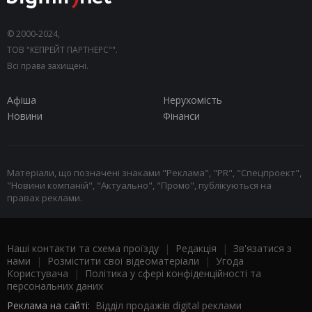
© 2000-2024,
ТОВ "КЕПРЕЙТ ПАРТНЕРС"".
Всі права захищені.
Афіша
Нерухомість
Новини
Фінанси
Матеріали, що позначені знаками "Реклама", "PR", "Спецпроект",
"Новини компаній", "Актуально", "Промо", публікуються на
правах реклами.
Наші контакти та схема проїзду
|
Редакція
|
Зв'язатися з
нами
|
Розмістити свої відеоматеріали
|
Угода
Користувача
|
Політика у сфері конфіденційності та
персональних даних
Реклама на сайті:
Відділ продажів digital реклами