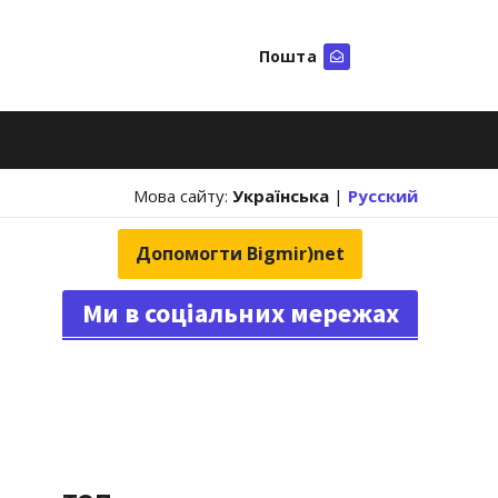
Пошта
Шукати
Мова сайту:
Українська
|
Русский
Допомогти Bigmir)net
Ми в соціальних мережах