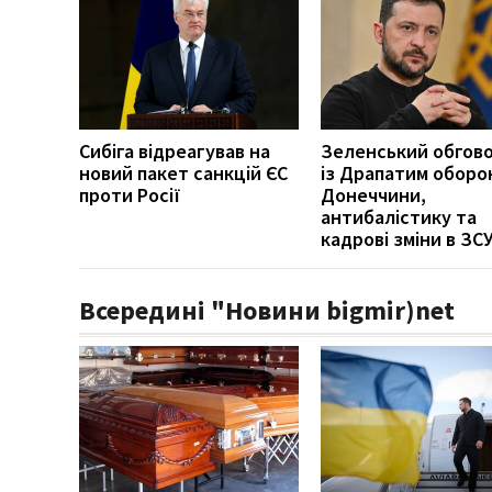
Сибіга відреагував на
Зеленський обгов
новий пакет санкцій ЄС
із Драпатим оборо
проти Росії
Донеччини,
антибалістику та
кадрові зміни в ЗС
Всередині "Новини bigmir)net