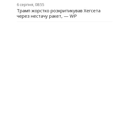
6 серпня, 08:55
Трамп жорстко розкритикував Хегсета
через нестачу ракет, — WP