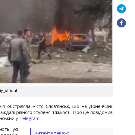
y_official
ія обстріляла місто Слов'янськ, що на Донеччині.
раждалі різного ступеня тяжкості. Про це повідомив
нський у
Telegram
.
юють усі
Читайте також:
є розбір