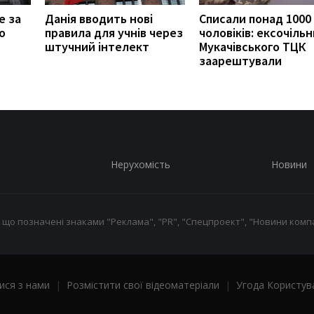
е за
Данія вводить нові
Списали понад 1000
о
правила для учнів через
чоловіків: ексочільн
штучний інтелект
Мукачівського ТЦК
заарештували
Нерухомість
Новини
 що позначені знаками "Реклама", "PR", "Спецпроект", "Новини компа
ися з нами
|
Розмістити свої відеоматеріали
|
Угода Користув