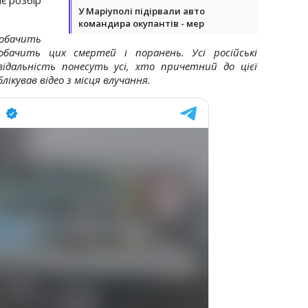
У Маріуполі підірвали авто
командира окупантів - мер
робачить
бачить цих смертей і поранень. Усі російські
ідальність понесуть усі, хто причетний до цієї
блікував відео з місця влучання.