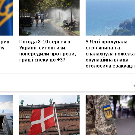
орив
Погода 8-10 серпня в
У Ялті пролунала
ну
Україні: синоптики
стрілянина та
попередили про грози,
спалахнула пожежа
град і спеку до +37
окупаційна влада
У
оголосила евакуаці