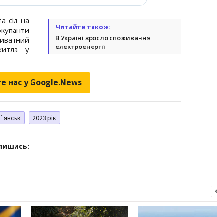
а сіл на
Читайте також:
купанти
В Україні зросло споживання
иватний
електроенергії
житла у
е нас у Google.News
`янськ
2023 рік
дпишись: