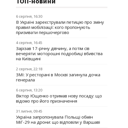
ТОП-новини
6 серпня, 16:30
В Україні зареєстрували петицію про зміну
правил мобілізації: кого пропонують
призивати першочергово
4 серпня, 16:45
Зарізав 17-річну дівчину, а потім сів
вечеряти: моторошні подробиці вбивства
на Київщині
2 серпня, 22:18
ЗМІ: У ресторані в Москві загинула дочка
генерала
6 серпня, 13:20
Віктор Ющенко отримав нову посаду: що
відомо про його призначення
31 липня, 09:45
Україна запропонувала Польщі обмін
МіГ-29 на дрони: що відповіли у Варшаві