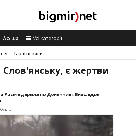
Афіша
Усі категорії
ття
Гарні новини
 Слов'янську, є жертви
о Росія вдарила по Донеччині. Внаслідок
.
 Ольга