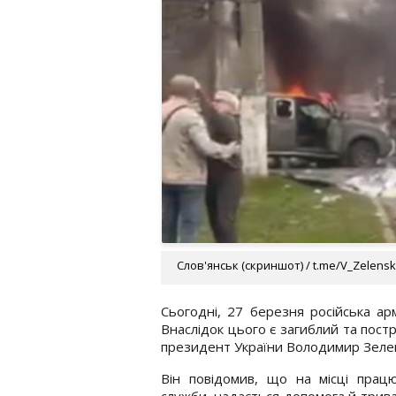
Слов'янськ (скриншот) / t.me/V_Zelenski
Сьогодні, 27 березня російська арм
Внаслідок цього є загиблий та пост
президент України Володимир Зеле
Він повідомив, що на місці прац
служби, надається допомога й трива