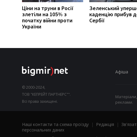
Ціни на труни в Росії
Зеленський уперш
злетіли на 105% з
каденцію прибув д
початку війни проти
Сербії
України
Афіша
© 2000-2024,
ТОВ "КЕПРЕЙТ ПАРТНЕРС"".
Матеріали,
Всі права захищені.
реклами.
Наші контакти та схема проїзду
|
Редакція
|
Зв'язат
персональних даних