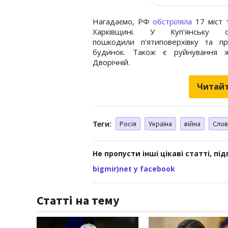
Нагадаємо, РФ
обстріляла
17 міст т
Харківщині. У Куп'янську о
пошкодили п'ятиповерхівку та пр
будинок. Також є руйнування 
Дворічній.
Читайт
Теги:
Росія
Україна
війна
Слов
Не пропусти інші цікаві статті, пі
bigmir)net у facebook
Статті на тему