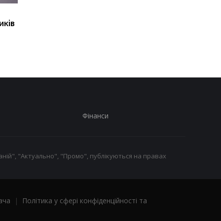
Розкрадання
"Парад" дронів у Ялті
иків
міжнародної допомоги:
названо можливу ціл
ексчиновник МЗС
вийшов із СІЗО
Фінанси
ній", "Актуально", "Промо", публікуються на правах
ача
|
Політика у сфері конфіденційності та