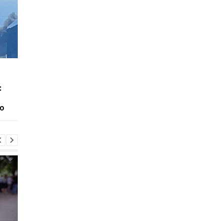
У Києві зросла кількість
Ціни на труни в Росії
загиблих внаслідок
злетіли на 105% з
:
обстрілу 5 серпня
початку війни проти
України
ю