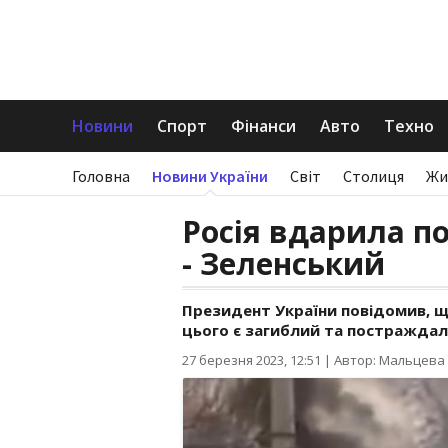
Новини
Спорт
Фінанси
Авто
Техно
Головна
Новини України
Світ
Столиця
Жи
Росія вдарила по
- Зеленський
Президент України повідомив, щ
цього є загиблий та постраждалі
27 березня 2023, 12:51
|
Автор: Мальцева